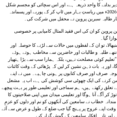
یر بدلنے کا واحد ذریعہ ہے، اور اس سچائی کو مجسم شکل
میں اسٹیج پر دیکھا گیا جب میٹرک امتحان 2026ء میں ریاستِ بہار میں ٹاپ کر کے پوربے اور پسماندہ
ہار طالبہ سبرین پروین نے محفل میں شرکت کی۔
پروین کو ان کی اس فقید المثال کامیابی پر خصوصی
ازا گیا۔
ھالا، تو ان کے لفظوں میں حالات سے لڑنے کا حوصلہ اور
ھے طلبہ و طالبات اور حاضرین سے مخاطب ہوتے ہوئے
 “تعلیم کوئی مصلحت نہیں، بلکہ ہمارا سب سے بڑا ہتھیار
، اور یہ بات ذہن نشین کر لیں کہ پڑھائی کے وقت کائنات
جہ صرف اور صرف کتابوں پر ہونی چاہیے۔ میں نے اپنے
 روشن کرنے کی ایک چھوٹی سی کوشش کی ہے، اب یہ مشعل
ے تعلق رکھتے ہیں، ہم سماجی اور تعلیمی طور پر بہت پیچھے
کر آگے آنا ہوگا اور تعلیمی میدان میں اپنی صلاحیتوں کا
مندانہ خطاب نے سامعین کی آنکھوں کو نم اور دلوں کو عزمِ
وقت اپنے عروج پر پہنچ گیا جب ضلع کے طول و عرض سے آئے
ثے اور تازہ افکار سامعین کے گوش گزار کیے۔