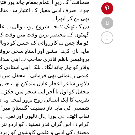
صحافت‘ کے زیرِ اہتمام بمقام چاند پور فتح 
جو نہ صرف ادبی معیار کے اعتبار سے مثال
بھی بن کر ابھرا۔
گھنٹوں کے مختصر ترین وقت میں وقت کی پ
کو ملا جس نے کارروائی کے حسن کو دوبالا
مایہ ناز، کہنہ مشق اور استادِ سخن پرو
پروفیسر ناظم قادری صاحب نے اپنی صدارت
وقار کو چار چاند لگائے بلکہ اپنی استادی 
علمی رہنمائی بھی فرمائی۔ محفل میں نظ
دلاویز شاعر اعجاز عادل متمکن تھے، جنہ
محفل کو اول تا آخر اپنے سحر میں جکڑے 
تقریب کا ایک انتہائی روح پرور لمحہ وہ ت
شمسی کی مایہ ناز تصنیف ’گلستانِ میر‘
نقاب اٹھتے ہی پورا ہال تالیوں اور نعرہ
کرام نے اس گراں قدر تصنیف کو اردو نثر ا
مصنف کی ادبی و علمی کاوشوں کو زبرد