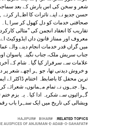
شعر و سخن کی اس بارش کے بعد سماجی و
حسن جدیو نے اپنے تاثرات کا اظہار کرتے
صحافتی خدمات کو دل کھول کر سراہا۔ انہ
تقاریب کا انعقاد انجمن کی “مثالی کارکر
معروف اور ممتاز قانون داں ایڈووکیٹ ا
میں گراں قدر خدمات انجام دینے والے عما
جناب سریش ملک، جناب نگینہ پاسوان اور م
علامات سے سرفراز کیا گیا۔ شام کے آخ
و خروش دیدنی تھا، جو ہر اچھے شعر پر د
ترین محفل کا باضابطہ اختتام ڈاکٹر اے ای
ہوا۔جنہوں نے تمام مہمانوں، شعرائے کرا
گہرائیوں سے شکریہ ادا کیا۔ یہ بزم ختم ت
ویشالی کی تاریخ میں ایک سنہرا باب رقم
HAJIPUR
BIHAR
RELATED TOPICS:
HE AUSPICES OF ANJUMAN-E-ADAB-O-SAHAFAT.