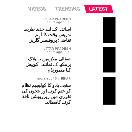
VIDEOS
TRENDING
LATEST
UTTAR PRADESH
15 hours ago
اساتذہ کے لیے جدید طریقہ
تدریس وقت کا اہم
تقاضہ: پروفیسر گلریز
UTTAR PRADESH
15 hours ago
صفائی ملازمین نے بلاک
پرمکھ کے نمائندہ کوپیش
کیا میمورنڈم
15 hours ago
BIHAR
سنجے یادو کا کولیجیم نظام
کو ختم کرنے اور ججوں کی
تقرری میں ریزرویشن نافذ
کرنے کامطالبہ