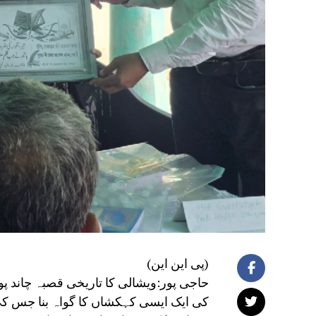
(پی این این)
حاجی پور:ویشالی کا تاریخی قصبہ چاند پ
کی ایک ایسی کہکشاں کا گواہ بنا جس کی