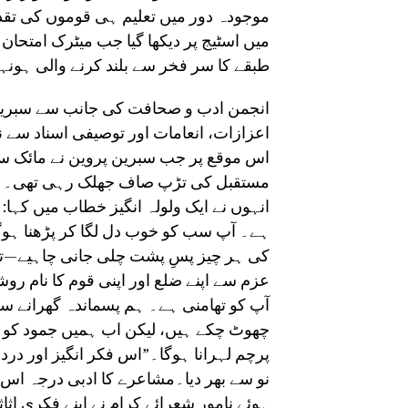
موجودہ دور میں تعلیم ہی قوموں کی تقد
طبقے کا سر فخر سے بلند کرنے والی ہون
انجمن ادب و صحافت کی جانب سے سبرین 
اعزازات، انعامات اور توصیفی اسناد سے نو
اس موقع پر جب سبرین پروین نے مائک سنب
مستقبل کی تڑپ صاف جھلک رہی تھی۔ نن
انہوں نے ایک ولولہ انگیز خطاب میں کہا:
ہے۔ آپ سب کو خوب دل لگا کر پڑھنا ہوگا
کی ہر چیز پسِ پشت چلی جانی چاہیے—تو
عزم سے اپنے ضلع اور اپنی قوم کا نام
آپ کو تھامنی ہے۔ ہم پسماندہ گھرانے س
چھوٹ چکے ہیں، لیکن اب ہمیں جمود کو توڑ 
پرچم لہرانا ہوگا۔”اس فکر انگیز اور درد 
نو سے بھر دیا۔مشاعرے کا ادبی درجہ اس 
ہوئے نامور شعرائے کرام نے اپنے فکری اثا