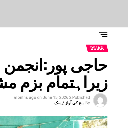
BIHAR
حاجی پور:انجمن 
زیراہتمام بزم مشا
on
June 15, 2026
2 months ago
Published
By
سچ کی آواز ڈیسک