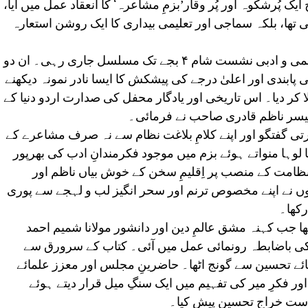
ایک پُرشکوہ اور پُر وقار’بزمِ مشاعرہ‘ کا انعقاد عمل میں آیا،
ی تھا، بلکہ سماجی اور تعلیمی بیداری کا ایک روشن استعارہ
دن کے ٹھیک ۲ بجے شروع ہونے والی یہ علمی و ادبی نشست شام ۴ بجے تک مسلسل جاری رہی۔ ان دو
ابندی اور اعلیٰ درجے کی پیشکش کا ایسا نادر نمونہ دیکھنے
 کر دیا۔ اس تاریخی اور یادگار محفل کی صدارت اردو دنیا کے
فیسر ناظم قادری صاحب نے فرمائی۔
ی گفتگو اور اپنے کلامِ بلاغت نظام سے نہ صرف مشاعرے کے
کا لوہا منواتے ہوئے بزم میں موجود فکرمندانِ ادب کی بھرپور
امت کے منصب پر اِقلیمِ سخن کے خوش بیاں ناظم اور
وں نے اپنے مخصوص ترنم اور سحر انگیز لب و لہجے سے پوری
رکھا۔
ھا جب کہنہ مشق عالمِ دین اور دانشور مولانا شمیم احمد
کی باضابطہ رونمائی عمل میں آئی۔ کتاب کے سرورق سے
 ہائے تحسین سے گونج اٹھا۔ حاضرینِ مجلس اور معزز علمائے
ور فکرِ میر کی تفہیم میں ایک سنگِ میل قرار دیتے ہوئے
ست خراجِ تحسین پیش کیا۔