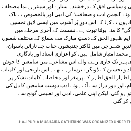
 سیاسی افق کے درخشندہ ستارے اور سینئر رہنما مصطفےٰ
 ہوئے ‘انجمن ادب و صحافت’ کی ادبی اور بالخصوص بے باک
وں نے کہا کہ اس دورِ پُر آشوب میں ایسی لایقِ تحسین
دگی” کا منہ بولتا ثبوت ہے۔نشست کے آخری مرحلے میں
ے ایم ظہور الحق کے دستِ مبارک سے سماج کے مختلف شعبوں
ئدینِ شہر جن میں ڈاکٹر چندیشور، جناب جے نارائن پاسوان،
حمد امتیاز شامل ہیں، کو اعزازی اسناد اور یادگاری
ری پہر تک جاری رہنے والے اس مشاعرے میں سامعین کا جوش
اد و تحسین کے ڈونگرے برسا رہے تھے۔ اس تاریخی اور کامیاب
م اظہار الحق اظہر کے پرمغز اور مخلصانہ کلماتِ تشکر پر
م، اور دور دراز سے آئے ہوئے ادب دوست سامعین کا دل کی
و ہو گئی، لیکن اپنی علمی، ادبی اور تعلیمی گونج سے
 کر گئی۔
HAJIPUR: A MUSHAIRA GATHERING WAS ORGANIZED UNDER T