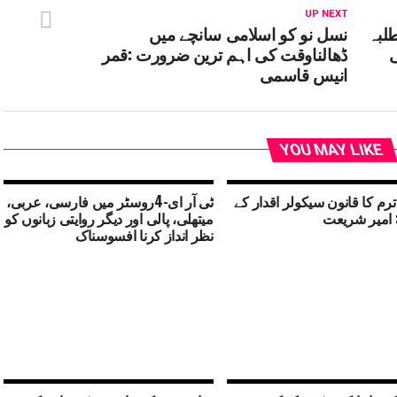
UP NEXT
طلبہ
نسل نو کو اسلامی سانچے میں
ی
ڈھالناوقت کی اہم ترین ضرورت :قمر
انیس قاسمی
YOU MAY LIKE
ترم کا قانون سیکولر اقدار کے
ٹی آر ای-4روسٹر میں فارسی، عربی،
 امیر شریعت
میتھلی، پالی اور دیگر روایتی زبانوں کو
نظر انداز کرنا افسوسناک