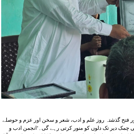
ور فتح گذشتہ روز علم و ادب، شعر و سخن اور عزم و حوصلے
 چمک دیر تک دلوں کو منور کرتی رہے گی۔’انجمن ادب و