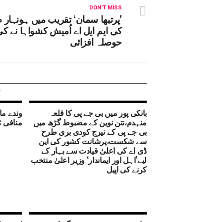
DON'T MISS
’پرتبھا سمان‘ تقریب میں ہونہار 
کی ایم ایل اے اُمیش کشواہا نے ک
حوصلہ افزائی
بانکی پور میں بی جے پی کا قلعہ
وندے ما
منہدم،نتن نوین کے مضبوط گڑھ میں
منافی :
بی جے پی کے نیرج کودی بری طرح
سے شکست،پرشانت کشور کی این
ڈی اے کی اعلیٰ قیادت سے بہار کے
لیے’اہل اور ایماندار‘ وزیر اعلیٰ منتخب
کرنے کی اپیل