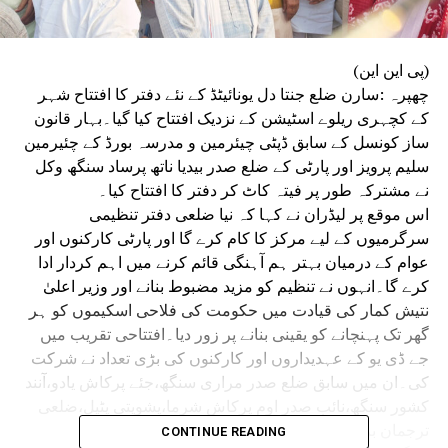
(پی این این)
چھپرہ :سارن ضلع جنتا دل یونائیٹڈ کے نئے دفتر کا افتتاح شہر
کے کچہری ریلوے اسٹیشن کے نزدیک افتتاح کیا گیا۔بہار قانون
ساز کونسل کے سابق ڈپٹی چیئرمین و مدرسہ بورڈ کے چئیرمین
سلیم پرویز اور پارٹی کے ضلع صدر بیدیا ناتھ پرساد سنگھ وکل
نے مشترکہ طور پر فیتہ کاٹ کر دفتر کا افتتاح کیا۔
اس موقع پر لیڈران نے کہا کہ نیا ضلعی دفتر تنظیمی
سرگرمیوں کے لیے مرکز کا کام کرے گا اور پارٹی کارکنوں اور
عوام کے درمیان بہتر ہم آہنگی قائم کرنے میں اہم کردار ادا
کرے گا۔انہوں نے تنظیم کو مزید مضبوط بنانے اور وزیر اعلیٰ
نتیش کمار کی قیادت میں حکومت کی فلاحی اسکیموں کو ہر
گھر تک پہنچانے کو یقینی بنانے پر زور دیا۔افتتاحی تقریب میں
جے ڈی یو کے عہدیداروں اور کارکنوں کی بڑی تعداد نے شرکت
کی۔ان میں سابق ضلع صدر مراری سنگھ،جئے پرکاش یادو،آنند
کشور سنگھ،نائب صدر اوم پرکاش شرما،پشوپتی پٹیل،ضلعی
ترجمان برجیش کمار،پربھاش شنکر،اشوک سنگھ،ونود
CONTINUE READING