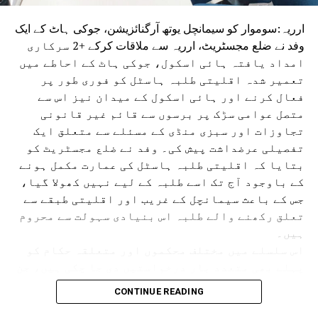
اگر ایسی ہی قیادت برقرار رہی تو بہار کی ترقی پر برا اثر پڑے
ارریہ:سوموار کو سیمانچل یوتھ آرگنائزیشن، جوکی ہاٹ کے ایک
گا۔
وفد نے ضلع مجسٹریٹ، ارریہ سے ملاقات کرکے +2 سرکاری
امداد یافتہ ہائی اسکول، جوکی ہاٹ کے احاطے میں
تعمیر شدہ اقلیتی طلبہ ہاسٹل کو فوری طور پر
فعال کرنے اور ہائی اسکول کے میدان نیز اس سے
متصل عوامی سڑک پر برسوں سے قائم غیر قانونی
تجاوزات اور سبزی منڈی کے مسئلے سے متعلق ایک
تفصیلی عرضداشت پیش کی۔ وفد نے ضلع مجسٹریٹ کو
بتایا کہ اقلیتی طلبہ ہاسٹل کی عمارت مکمل ہونے
کے باوجود آج تک اسے طلبہ کے لیے نہیں کھولا گیا،
جس کے باعث سیمانچل کے غریب اور اقلیتی طبقے سے
تعلق رکھنے والے طلبہ اس بنیادی سہولت سے محروم
ہیں۔
اس سلسلے میں مختلف محکموں اور متعلقہ حکام کو
پہلے بھی متعدد بار درخواستیں دی جا چکی ہیں، جن
کی تفصیلات بھی ضلع مجسٹریٹ کے سامنے پیش کی
CONTINUE READING
گئیں۔ اس موقع پر وفد نے جوکی ہاٹ ہائی اسکول کے
میدان اور اس سے گزرنے والی عوامی سڑک پر قائم