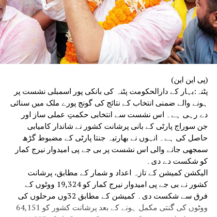
(پی این این)
پٹنہ:بہار کے دارالحکومت پٹنہ کی بانکی پور اسمبلی نشست پر
ہونے والے ضمنی انتخاب کے نتائج کی گونج پورے ملک میں سنائی
دے رہی ہے۔ اس نشست سے انتخابی حکمتِ عملی ساز اور
جن سوراج پارٹی کے بانی پرشانت کشور نے شاندار کامیابی
حاصل کی ہے۔ انہوں نے بھارتیہ جنتا پارٹی کے مضبوط گڑھ
سمجھی جانے والی اس نشست پر بی جے پی امیدوار نیرج کمار
کو شکست دے دی۔
الیکشن کمیشن کے تازہ اعداد و شمار کے مطابق، پرشانت
کشور نے بی جے پی امیدوار نیرج کمار کو 19,324 ووٹوں کے
فرق سے شکست دی۔ کمیشن کے مطابق 32وں مرحلوں کی
ووٹوں کی گنتی مکمل ہونے کے بعد پرشانت کشور کو 64,151