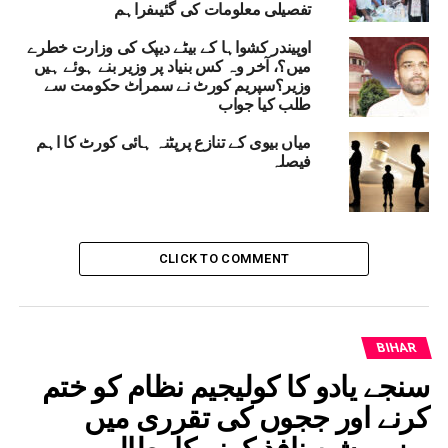
تفصیلی معلومات کی گئیںفراہم
اوپیندر کشواہا کے بیٹے دیپک کی وزارت خطرے
میں؟، آخر وہ کس بنیاد پر وزیر بنے ہوئے ہیں
وزیر؟سپریم کورٹ نے سمراٹ حکومت سے
طلب کیا جواب
میاں بیوی کے تنازع پرپٹنہ ہائی کورٹ کا اہم
فیصلہ
CLICK TO COMMENT
BIHAR
سنجے یادو کا کولیجیم نظام کو ختم
کرنے اور ججوں کی تقرری میں
ریزرویشن نافذ کرنے کامطالبہ