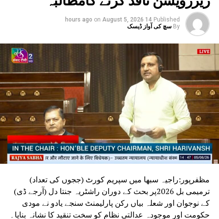
on
August 5, 2026
14 hours ago
Published
By
سچ کی آواز ڈیسک
مظفرپور:راجیہ سبھا میں سپریم کورٹ (ججوں کی تعداد)
ترمیمی بل 2026پر بحث کے دوران راشٹریہ جنتا دل (آرجے ڈی)
کے نوجوان اور شعلہ بیاں رکن پارلیمنٹ سنجے یادو نے مودی
حکومت اور موجودہ عدالتی نظام کو سخت تنقید کا نشانہ بنایا۔