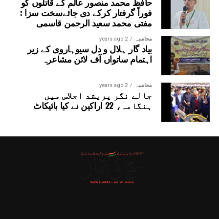
حافظ محمد منصور عالم کے قاتلوں کو
فوراً گرفتار کرکے دی جائےسخت سزا :
مفتی محمد سعید الرحمن قاسمی
محاسبہ
2 years ago
بیاد گار ہلال و دل سیوہاروی کے زیر
اہتمام ساتواں آف لائن مشاعرہ
محاسبہ
2 years ago
جالے نگر پریشد اجلاس میں
ہنگامہ، 22 اراکین نے کیا بائیکاٹ