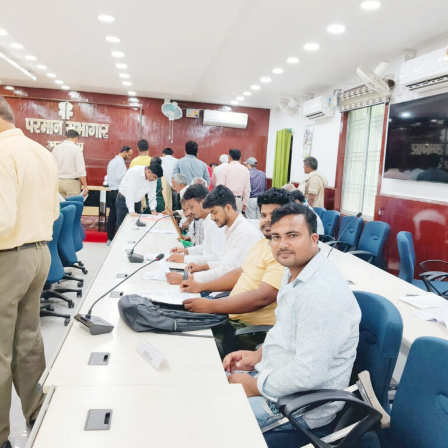
وزیر اعلیٰ مقرر کرنے کی اپیل کی۔ مسٹر کشور نے
دعویٰ کیا کہ بانکی پور اسمبلی ضمنی انتخاب کے
نتائج نے ریاست کی قیادت میں تبدیلی کے لیے عوام
کی خواہش کو واضح کر دیا ہے۔
انہوں نے بانکی پور ضمنی انتخاب میں جیت کی طرف بڑھتے
ہوئے گنتی مرکز کے باہر نامہ نگاروں سے بات چیت کرتے ہوئے
کہا کہ عوام نے نیشنل ڈیموکریٹک الائنس (این ڈی اے) کو 202
ایم ایل ایز کا مینڈیٹ دیا تھا۔ انہوں نے کہا کہ اب بی جے پی کی
ذمہ داری ہے کہ وہ بہار کی قیادت کسی ایسے شخص کے
سپرد کرے جس کا عکس بے داغ ہو اور جو تعلیم، روزگار اور گڈ
گورننس کو یقینی بنانے کے ساتھ ساتھ ہجرت (مائگریشن) کو
روک سکے۔
مسٹر کشور نے کہا کہ بہار کو ایک ایسے اچھے اور اہل وزیر
اعلیٰ کی ضرورت ہے جو معیاری تعلیم فراہم کرے، روزگار کے
مواقع پیدا کرے اور بہاریوں کے وقار کو بحال کرے۔انہوں نے
کسی متبادل لیڈر کا نام لیے بغیر کہا کہ ان کی مخالفت کسی
فرد یا پارٹی سے نہیں بلکہ’’کمزور قیادت‘‘سے ہے۔ وزیر اعلیٰ
مسٹر چودھری کا نام لیے بغیر ان کی طرف اشارہ کرتے ہوئے
انہوں نے الزام لگایا کہ ان سے لوگ اچھی طرح واقف ہیں اور