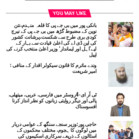
سنگھ،منوج سنگھ،سنیل سنگھ،سریش سنگھ،محمد
صدام،جہانگیر عالم منا،دیانند سنگھ ،اجے سنگھ،گاما
YOU MAY LIKE
سنگھ،عمران چنوں،پرویز،نثار حیدر،چھوٹے لال رائے وغیرہ
شامل تھے۔
بانکی پور میں بی جے پی کا قلعہ منہدم،نتن
نوین کے مضبوط گڑھ میں بی جے پی کے نیرج
کودی بری طرح سے شکست،پرشانت کشور
CHHAPRA NEWS
BIHAR
RELATED TOPICS:
کی این ڈی اے کی اعلیٰ قیادت سے بہار کے
INAUGURATION OF JDU'S NEW DISTRICT OFFICE; ENTHUSIASM
لیے’اہل اور ایماندار‘ وزیر اعلیٰ منتخب کرنے کی
AMONG PARTY WORKERS.
اپیل
UP NEX
وندے ماترم کا قانون سیکولر اقدار کے منافی :
سپاہی بھرتی امتحان کے پیش نظر چلیں گی5 خصوصی
امیر شریعت
رینیں
DON'T MISS
مساجد کو دینی تحریکات اور اصلاحِ معاشرہ کا مرکز
ٹی آر ای-4روسٹر میں فارسی، عربی، میتھلی،
بنائیںائمہ کرام ، امارتِ شرعیہ کی جانب سے ہزاری باغ کے
پالی اور دیگر روایتی زبانوں کو نظر انداز کرنا
جبرا اور نوادہ میں عظیم الشان اجلاس عام منعقد
افسوسناک
حاجی پور:وزیر سنجے سنگھ کے عوامی دربار
میں لوگوں کا ہجوم، مختلف محکموں کے
اسٹالوں کے ذریعے سرکاری اسکیموں کی