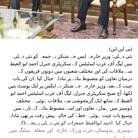
(پی این این)
نئی دہلی: وزیر خارجہ ایس جے شنکر نے جمعہ کو نئی دہلی
میں لیگ آف عرب اسٹیٹس کے سکریٹری جنرل احمد ابو الغیط
سے ملاقات کی اور مختلف شعبوں میں دونوں فریقوں کے
درمیان تعاون کو مضبوط بنانے پر تبادلہ خیال کیا۔ان کی بات
چیت کے بعد، وزیر خارجہ جے شنکر نے ایکس پر ایک پوسٹ میں
لکھا، آج صبح سکریٹری جنرل، لیگ آف عرب اسٹیٹس احمد ابو
الغیط کے ساتھ ایک گرمجوشی سے ملاقات ہوئی ۔ مختلف
ڈومینز میں ہمارے تعاون اور اسے مضبوط بنانے کے بارے میں
وسیع بات چیت ہوئی۔ خطے کی حالیہ پیش رفت پر بھی تبادلہ
خیال کیا۔احمد ابوالغیط جمعرات کو نئی دہلی پہنچے تاکہ
دوسری ہندوستان-عرب وزرائے خارجہ اور متعلقہ میٹنگ میں
شرکت کریں۔