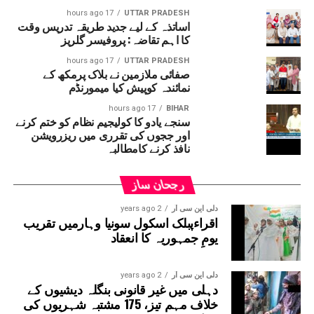
17 hours ago
UTTAR PRADESH
اساتذہ کے لیے جدید طریقہ تدریس وقت
کا اہم تقاضہ: پروفیسر گلریز
17 hours ago
UTTAR PRADESH
صفائی ملازمین نے بلاک پرمکھ کے
نمائندہ کوپیش کیا میمورنڈم
17 hours ago
BIHAR
سنجے یادو کا کولیجیم نظام کو ختم کرنے
اور ججوں کی تقرری میں ریزرویشن
نافذ کرنے کامطالبہ
رجحان ساز
دلی این سی آر
2 years ago
اقراءپبلک اسکول سونیا وہارمیں تقریب
یومِ جمہوریہ کا انعقاد
دلی این سی آر
2 years ago
دہلی میں غیر قانونی بنگلہ دیشیوں کے
خلاف مہم تیز، 175 مشتبہ شہریوں کی