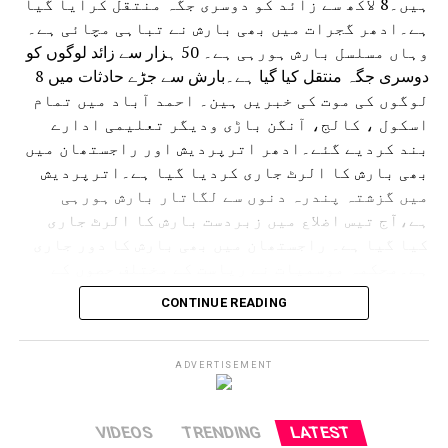
ہیں۔8 لاکھ سے زائد کو دوسری جگہ منتقل کرایا گیا
ہے۔ادھر گجرات میں بھی بارش نے تباہی مچائی ہے۔
وہاں مسلسل بارش ہورہی ہے۔ 50 ہزار سے زائد لوگوں کو
دوسری جگہ منتقل کیا گیا ہے۔بارش سے جڑے حادثات میں 8
لوگوں کی موت کی خبریں ہین۔ احمد آباد میں تمام
اسکول ، کالج، آنگن باڑی ودیگر تعلیمی ادارے
بند کردیے گئے۔ادھر اترپردیش اور راجستھان میں
بھی بارش کا الرٹ جاری کردیا گیا ہے۔اترپردیش
میں گزشتہ پندرہ دنوں سے لگاتار بارش ہورہی
ہے،آج تیس اضلاع میں زبردست بارش کا الرٹ جاری
کیا گیا ہے۔ راجستھان میں بھی بارش کا دور جاری
ہے۔محکمہ موسمیات نے ریاست کے مختلف حصوں کے
لئے الرٹ جاری کردیا ہے۔ حالانکہ جموں وکشمیر
CONTINUE READING
میں لینڈ سلائڈنگ کی وجہ سے آمدورفت ٹھپ تھی لیکن
اب چھ دنوں کے بعد آمدورفت جاری ہوئی ہے۔
امرناتھ یاترا بھی شروع کردی گئی ہے۔
ADVERTISEMENT
VIDEOS
TRENDING
LATEST