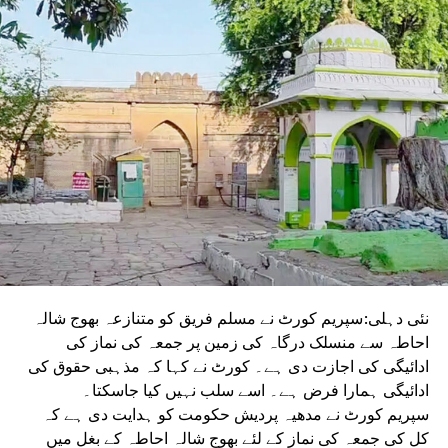
نئی دہلی:سپریم کورٹ نے مسلم فریق کو متنازعہ بھوج شالہ
احاطہ سے منسلک درگاہ کی زمین پر جمعہ کی نماز کی
ادائیگی کی اجازت دی ہے۔ کورٹ نے کہا کہ مذہبی حقوق کی
ادائیگی ہمارا فرض ہے۔ اسے سلب نہیں کیا جاسکتا۔
سپریم کورٹ نے مدھیہ پردیش حکومت کو ہدایت دی ہے کہ
کل کی جمعہ کی نماز کے لئے بھوج شالہ احاطہ کے بغل میں