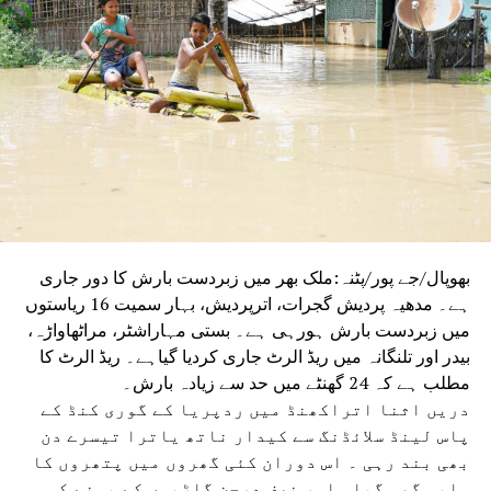
اخل
DON'T MISS
ہندوستان فروری میں امریکی زیرقیادت پیکس سلیکا میں
ہوگا شامل
بھوپال/جے پور/پٹنہ:ملک بھر میں زبردست بارش کا دور جاری
ہے۔ مدھیہ پردیش گجرات، اترپردیش، بہار سمیت 16 ریاستوں
میں زبردست بارش ہورہی ہے۔ بستی مہاراشٹر، مراٹھاواڑہ،
بیدر اور تلنگانہ میں ریڈ الرٹ جاری کردیا گیاہے۔ ریڈ الرٹ کا
مطلب ہے کہ 24 گھنٹے میں حد سے زیادہ بارش۔
دریں اثنا اتراکھنڈ میں ردپریا کے گوری کنڈ کے
پاس لینڈ سلائڈنگ سے کیدار ناتھ یاترا تیسرے دن
بھی بند رہی ۔ اس دوران کئی گھروں میں پتھروں کا
ملبہ گھس گیا۔ اور نصف درجن گاڑیوں کے بہنے کی