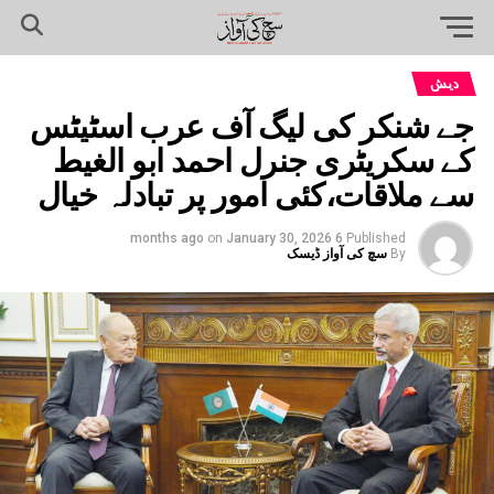
دیش
جے شنکر کی لیگ آف عرب اسٹیٹس
کے سکریٹری جنرل احمد ابو الغیط
سے ملاقات،کئی امور پر تبادلہ خیال
on
January 30, 2026
6 months ago
Published
By
سچ کی آواز ڈیسک