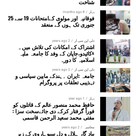
شناخت
بہار
8 months ago
فوقانیہ اور مولوی کےامتحانات 19 سے 25
جنوری تک ہوں گے منعقد
دلی این سی آر
2 years ago
اشتراک کے امکانات کی تلاش میں ہ
±کائیدو،جاپان کے وفد کا جامعہ ملیہ
اسلامیہ کا دورہ
دلی این سی آر
2 years ago
جامعہ :ایران ۔ہندکے مابین سیاسی و
تہذیبی تعلقات پر پروگرام
بہار
1 year ago
حافظ محمد منصور عالم کے قاتلوں کو
فوراً گرفتار کرکے دی جائےسخت سزا :
مفتی محمد سعید الرحمن قاسمی
محاسبہ
2 years ago
بیاد گار ہلال و دل سیوہاروی کے زیر