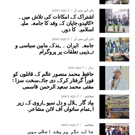
دلی این سی آر
2 years ago
اشتراک کے امکانات کی تلاش میں ہ
±کائیدو،جاپان کے وفد کا جامعہ ملیہ
اسلامیہ کا دورہ
دلی این سی آر
2 years ago
جامعہ :ایران ۔ہندکے مابین سیاسی و
تہذیبی تعلقات پر پروگرام
بہار
1 year ago
حافظ محمد منصور عالم کے قاتلوں کو
فوراً گرفتار کرکے دی جائےسخت سزا :
مفتی محمد سعید الرحمن قاسمی
محاسبہ
2 years ago
بیاد گار ہلال و دل سیوہاروی کے زیر
اہتمام ساتواں آف لائن مشاعرہ
محاسبہ
2 years ago
جالے نگر پریشد اجلاس میں