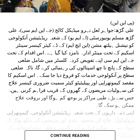
(پی این این)
علی گڑھ:جواہر لعل نہرو میڈیکل کالج (جے این ایم سی)، علی
گڑھ مسلم یونیورسٹی (اے ایم یو) کے شعبہ ریڈیئیشن آنکولوجی
کو نیشنل ہیلتھ مشن (این ایچ ایم) کے ڈے کیئر کینسر سینٹر
اسکیم کے تحت مینٹر ادارہ نامزد کیا گیا ہے۔اس اقدام کے تحت
جے این ایم سی اپنے تفویض کردہ کلسٹر میں شامل ضلعی
سطح کے پانچ تا چھ اسپتالوں کی رہنمائی کرے گا، تاکہ ضلعی
سطح پر آنکولوجی خدمات کو فروغ دیا جا سکے۔ اس اسکیم کا
مقصد کیموتھراپی اور پپیلیئیٹو کیئر سمیت ضروری کینسر علاج
کی سہولیات مریضوں کے گھروں کے قریب فراہم کرنی ہیں،
جس سے بڑے طبی مراکز پر بوجھ کم ہوگا اور بروقت علاج
ممکن ہو سکے گا۔
اپنی ذمہ داریوں کے تحت شعبہ ریڈیئیشن آنکولوجی، کیموتھراپی
پروٹوکول، علاج کی منصوبہ بندی اور مریضوں کی دیکھ بھال کے
حوالے سے رہنمائی فراہم کرے گا، نیز متعلقہ ضلع اسپتالوں کے
میڈیکل آفیسرز اور نرسنگ عملے کے لیے خصوصی تربیتی
CONTINUE READING