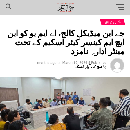
اتر پردیش
جے این میڈیکل کالج، اے ایم یو کو این
ایچ ایم کینسر کیئر اسکیم کے تحت
مینٹر ادارہ نامزد
on
March 19, 2026
5 months ago
Published
By
سچ کی آواز ڈیسک