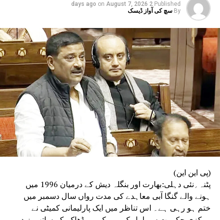
on
August 7, 2026
2 days ago
Published
JNMEDICALCOLLEGEAMU
By
سچ کی آواز ڈیسک
UP NEX
ے ایم یوکے گلستانِ سید میں پھولوں کی تاریخی نمائش کا
فتتاح
DON'T MISS
مسجد میں نمازیوں کی تعداد کو محدود نہیں کر سکتی
انتظامیہ : الہ آباد ہائی کورٹ
(پی این این)
پٹنہ؍نئی دہلی:بھارت اور بنگلہ دیش کے درمیان 1996 میں
ہونے والے گنگا آبی معاہدے کی مدت رواں سال دسمبر میں
ختم ہو رہی ہے۔ اس تناظر میں ایک پارلیمانی کمیٹی نے
مرکزی حکومت سے اپیل کی ہے کہ وہ ڈھاکہ کے ساتھ مزید