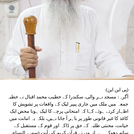
میں کہا کہ آئین، جمہوریت اور آئینی اداروں پر
ہونے والے حملوں سے جمہوریت خطرے میں ہے۔ ’’فرد
سے بڑی پارٹی اور پارٹی سے بڑا ملک‘‘ کے جذبے کا
ذکر کرتے ہوئے انہوں نے کہا کہ انہی نظریاتی اور
اخلاقی وجوہات کی بنا پر وہ ریاستی صدر کے عہدے
اور پارٹی کی بنیادی رکنیت سے اپنا استعفیٰ دے
رہے ہیں۔
(پی این این)
آگرہ: مسجد نہر والی، سکندرا کے خطیب محمد اقبال نے خطبہ
جمعہ میں ملک میں جاری پیپر لیک کے واقعات پر تشویش کا
اظہار کرتے ہوئے کہا کہ امتحانی پرچے کا لیک ہونا محض ایک
کاغذ کا غیر قانونی طور پر باہر آ جانا نہیں، بلکہ یہ امانت میں
خیانت، محنتی طلبہ کے حق پر ڈاکہ اور قوم کے مستقبل کے
ساتھ دھوکہ ہے۔انہوں نے قرآن کریم کی آیت (سورۃ النساء،