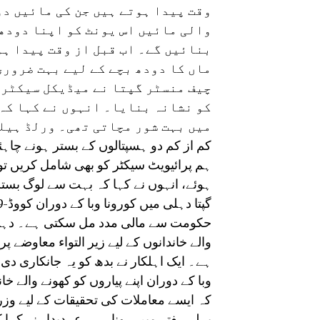
وقت پیدا ہوتے ہیں جن کی مائیں دو
والی مائیں اس یونٹ کو اپنا دودھ 
بنائیں گے۔ اب قبل از وقت پیدا ہو
ماں کا دودھ بچے کے لیے بہت ضروری
چیف منسٹر گپتا نے میڈیکل سیکٹر 
کو نشانہ بنایا۔ انہوں نے کہا کہ
ہوئے، انہوں نے کہا کہ بہت سے لوگ بس
حکومت سے مالی مدد مل سکتی ہے۔ دہلی 
والے خاندانوں کے لیے زیر التواء معاوضے پ
ہے۔ ایک اہلکار نے بدھ کو یہ جانکاری دی۔ 
وبا کے دوران اپنے پیاروں کو کھونے والے خا
کہ ایسے معاملات کی تحقیقات کے لیے وزر
پہلے ہفتے میں ہونا ہے۔ عہدیدار نے کہا