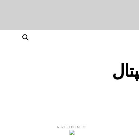
لاج کرے گاLNJP اسپتال
ADVERTISEMENT