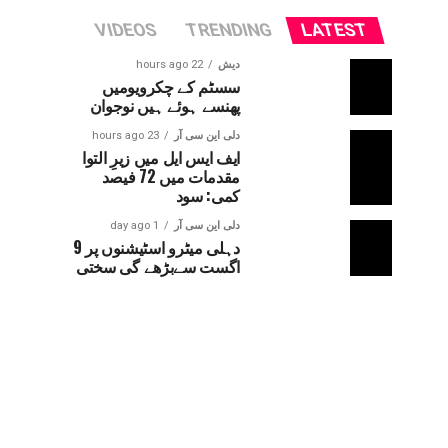
VIDEOS
TRENDING
LATEST
دیش
22 hours ago
سسٹم کے چکرویومیں
پھنسے ہوئے ہیں نوجوان
دلی این سی آر
23 hours ago
ایف ایس ایل میں زیرِ التوا
مقدمات میں 72 فیصد
کمی: سود
دلی این سی آر
1 day ago
دہلی میٹرو اسٹیشنوں پر 9
اگست سےبڑھے گی سختی