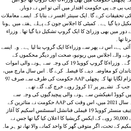
ب بی جے پی حکومت اقتدار میں آئی تو اس نے دوبارہ
 تحقیقات کرے گا۔ایک سینئر افسر نے بتایا کہ ایسے معاملات
یل دیا گیا ہے۔ کمیٹی کا اجلاس جون کے پہلے ہفتے میں ہونا
دور میں بھی وزرائ کا ایک گروپ تشکیل دیا گیا تھا۔ وزراء
ا تھا۔
ی ہے، اس نے پھر سے وزراءکا ایک گروپ بنا لیا ہے۔ وہ ایسے
نے والے اجلاس میں ریونیو، صحت اور دیگر محکموں کے
نمائندے کیسز کمیٹی کے سامنے پیش کریں گے۔ وزراءکا گروپ کوویڈ 19 کی وجہ سے ہونے والی اموات
خاندان کو معاوضہ دینے کا فیصلہ کرے گا۔ اس سال مارچ میں،
سی ایم ریکھا گپتا نے دہلی اسمبلی میں الزام لگایا تھا کہ پچھلی AAP حکومت کی طرف سے صرف 97
روڑ روپے خرچ کیے گئے تھے۔
ں کووڈ انفیکشن سے ہونے والی پیچیدگیوں کی وجہ سے
26,700 سے زیادہ لوگ ہلاک ہو چکے ہیں۔ سال 2021 میں، اس وقت کی AAP حکومت نے متاثرین کے
خاندانوں کو معاوضہ فراہم کرنے کے لیے چیف منسٹر کوویڈ 19 فیملی فنانشل اسسٹنس اسکیم کا آغاز
کیا۔اس اسکیم کے تحت، ہر خاندان کے لیے 50,000 روپے کے ایکس گریشیا کا اعلان کیا گیا تھا جس نے
یم کے تحت، اگر متوفی گھر کا واحد کمانے والا تھا، تو ہر ماہ