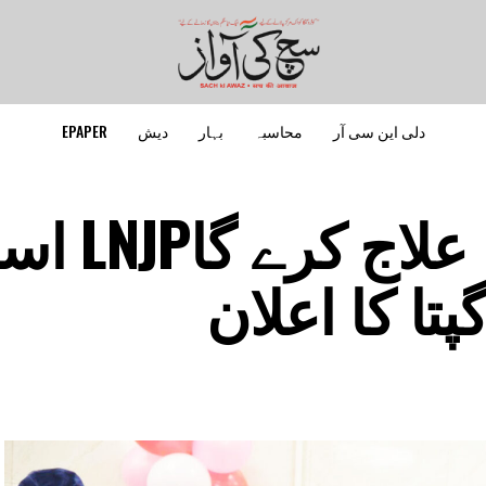
دلی این سی آر
محاسبہ
بہار
دیش
EPAPER
جینیاتی امراض کا ع
پتا کا اعلان