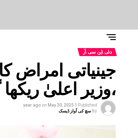
دلی این سی آر
،وزیر اعلیٰ ریکھا گ
on
May 30, 2025
1 year ago
Published
By
سچ کی آواز ڈیسک