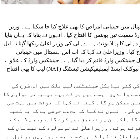
ال میں جینیاتی امراض کا بھی علاج کیا جا سکتا ہے۔ وزیر
ڈ سمیت تین یونٹس کا افتتاح کیا۔ انہوں نے بتایا کہ یہاں بنایا
دہلی کا پہلا یونٹ ہے۔دہلی کی وزیر اعلیٰ ریکھا گپتا نے ایل
ح کیا۔ وزیراعلیٰ نے کہا کہ اب اس ہسپتال میں جینیاتی
جینیٹکس وارڈ قائم کر دیا گیا ہے۔ جینیٹکس وارڈ کے علاوہ،
وزیراعلیٰ نے لییکٹیشن مینجمنٹ یونٹ اور نیوکلک ایسڈ ایمپلیفیکیشن ٹیسٹنگ (NAT) لیب کا بھی افتتاح
کی گئی میڈیکل جینیٹکس لیب ملک میں اس طرح کی
سے والدین ایسے ہیں جن کے بچے جینیاتی عوارض کا
یں ممکن ہو گا۔ گپتا نے کہا کہ یونٹ میں بہت سی
 گی۔ انہوں نے کہا کہ مجھے خوشی ہے کہ یہ شعبہ
 گا بلکہ ان پر تحقیق بھی کرے گا۔دودھ پلانے کے
رتے ہوئے، وزیراعلیٰ نے نومولود کے لیے ماں کے
راعلیٰ نے کہا کہ بہت سے ایسے بچے ہیں جو قبل از