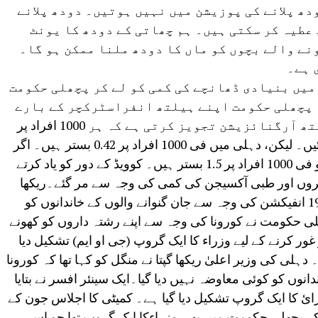
دھ پلانے کی پوزیشن میں نہیں ہوتیں۔ دودھ پلانے
عطیہ کر سکتی ہیں۔ ہم چھاتی کے دودھ کا یونٹ
نے والے بچوں کو ماں کا دودھ ملنا ممکن ہو گا۔
 ہے۔
میں بنیادی ڈھانچے کی کمی کو لے کر پچھلی حکومت
 پچھلی حکومت اپنے ہیلتھ انفراسٹرکچر کے بارے
میں بہت شور مچاتی تھی۔ ورلڈ ہیلتھ آرگنائزیشن تجویز کرتی ہے کہ ہر 1000 افراد پر
کم از کم دو ہسپتالوں کے بستر ہونے چاہئیں۔ لیکن، دہلی میں فی 1000 افراد پر 0.42 بستر ہیں۔ اگر
ہم پرائیویٹ سیکٹر کو بھی شامل کریں تو فی 1000 افراد پر 1.5 بستر ہیں۔ کوویڈ کے دور کو یاد کرتے
تروں اور طبی آکسیجن کی کمی کی وجہ سے مر گئے۔ریکھا
گپتا دہلی میں کورونا وبا کے دوران کووڈ-19 انفیکشن کی وجہ سے جان گنوانے والوں کے خاندانوں کو
حکومت نے کورونا کی وجہ سے اپنے رشتہ داروں کو کھونے
ر غور کرنے کے لیے وزراء کا ایک گروپ (جی او ایم) تشکیل دیا
دہلی کی وزیر اعلیٰ ریکھا گپتا نے منگل کو کہا تھا کہ کورونا
ندانوں کو کوئی معاوضہ نہیں دیا گیا۔ایک سینئر افسر نے بتایا
ائ کا ایک گروپ تشکیل دیا گیا ہے۔ کمیٹی کا اجلاس جون کے
 کہ پچھلی حکومت میں بھی وزراءکا ایک گروپ تھا جو اس