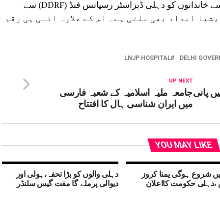
اضافی 2500 روپے کا اعلان کیا جاتا تھا۔ ایسے خاندانوں کو دہلی ڈیزاسٹر رسپانس فنڈ (DDRF) سے
س گریشیا امداد بھی ملتی ہے۔ اس کے علاوہ اتنی ہی رقم
LNJP HOSPITAL
DELHI GOVE
UP NEXT
ں پانی
جامعہ ملیہ اسلامیہ کے شعبہ فارسی
میں ایران شناسی ہال کا افتتاح
YOU MAY LIKE
ں شروع ہوگی یمنا کروز
دہلی والوں کو بڑا تحفہ،ہولی اور
دہلی حکومت کااعلان
دیوالی پرملے گا مفت گیس سلنڈر