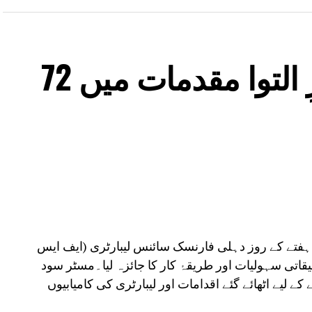
ایف ایس ایل میں زیرِ التوا مقدمات میں 72
 ہفتے کے روز دہلی فارنسک سائنس لیبارٹری (ایف ایس
قیقاتی سہولیات اور طریقۂ کار کا جائزہ لیا۔مسٹر سود
 لیے اٹھائے گئے اقدامات اور لیبارٹری کی کامیابیوں