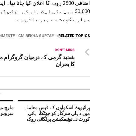
50,000 روپے کی ایک بار کی ایک
دہلی حکومت سے بھی ملتی ہے۔
RNMENT
CM REKHA GUPTA
RELATED TOPICS:
DON'T MISS
شدید گرمی کے درمیان گروگرام می
کا بحران
پرائیویٹ اسکولوں کے فیس معاملہ
مارچ می
میں دہلی سرکار کو جھٹکا، ہائی
سروس ،
کورٹ نے نوٹیفکیشن پرلگائی روک