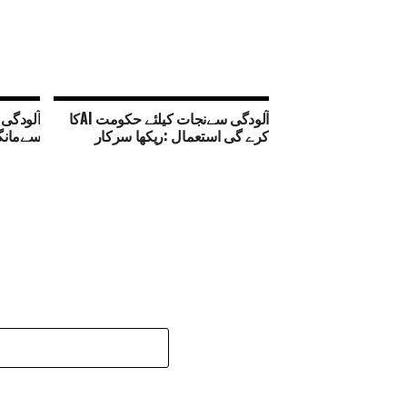
آلودگی سےنجات کیلئے حکومت AIکا
آلودگی
کرے گی استعمال :ریکھا سرکار
سےمانگ