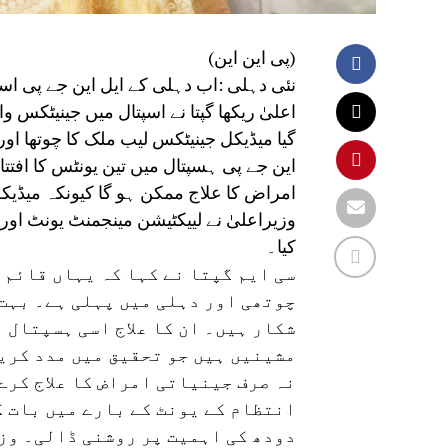
(پی این این)
نئی دہلی :اب دہلی کے ایل این جے پی اسپت
اعلیٰ ریکھا گپتا نے اسپتال میں جینیٹکس وار
گیا میڈیکل جینیٹکس لیب ملک کا چوتھا اور 
این جے پی ہسپتال میں تین یونٹس کا افتتا
امراض کا علاج ممکن ہو گا کیونکہ میڈیکل 
کیا۔
سی ایم گپتا نے کہا کہ یہاں قائم 
چوتھی اور دہلی میں پہلی ہے۔ بہت 
شکار ہیں۔ ان کا علاج اسی ہسپتال م
مشینیں ہیں جو تحقیق میں مدد کریں
نہ صرف جینیاتی امراض کا علاج کرے
انتظام کے یونٹ کے بارے میں بات ک
دودھ کی اہمیت پر روشنی ڈالی۔ وزی