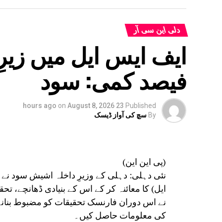
دلی این سی آر
فیصد کمی: سود
on
August 8, 2026
23 hours ago
Published
By
سچ کی آواز ڈیسک
(پی این این)
نئی دہلی: دہلی کے وزیرِ داخلہ اشیش سود نے
ایل) کا معائنہ کر کے اس کے بنیادی ڈھانچے، تح
نے اس دوران فارنسک تحقیقات کو مضبوط بنانے کے
کی معلومات حاصل کیں۔