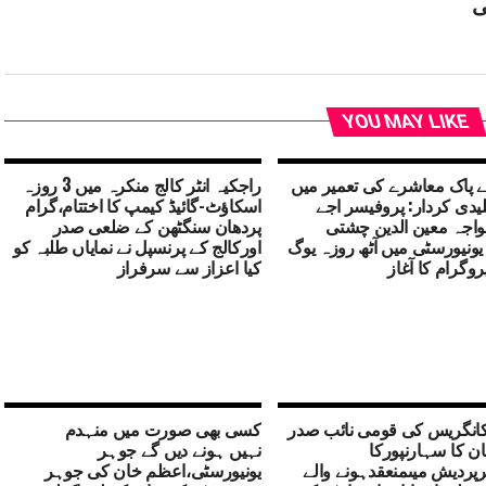
ی
YOU MAY LIKE
 پاک معاشرے کی تعمیر میں
راجکیہ انٹر کالج منکرہ میں 3 روزہ
لیدی کردار: پروفیسر اجے
اسکاؤٹ-گائیڈ کیمپ کا اختتام،گرام
خواجہ معین الدین چشتی
پردھان سنگٹھن کے ضلعی صدر
 یونیورسٹی میں آٹھ روزہ یوگ
اورکالج کے پرنسپل نے نمایاں طلبہ کو
روگرام کا آغاز
کیا اعزاز سے سرفراز
کانگریس کی قومی نائب صدر
کسی بھی صورت میں منہدم
ن کا سہارنپورکا
نہیں ہونے دیں گے جوہر
رپردیش میںمنعقدہونے والے
یونیورسٹی،اعظم خان کی جوہر