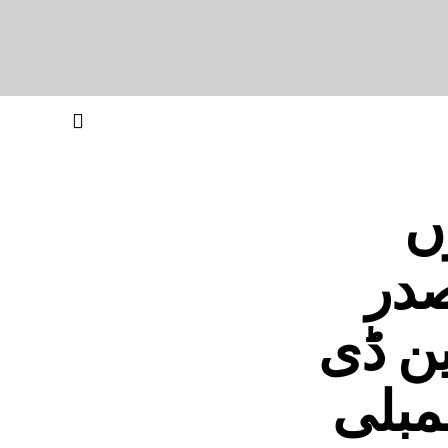
ں
صدر
ین ڈی
مبلی