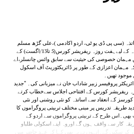
تذہ (سی پی ڈی یو ٹی، اردو اکادمی )،علی گڑھ مسلم
یونیورسٹی، علی گڑھ کے زیر اہتمام اردو اساتذہ کے لیےہفت روزہ ریفریشر کورس(5 تا13/اگست) کے
میں مہمان خصوصی کی حیثیت سے سابق وائس چانسلر،اے
 مہمان اعزازی کے طور پر ڈائریکٹوریٹ آف اسکول
موجود تھیں۔
ائریکٹر پروفیسر زبیر شاداب خان نے میزبانی کی۔ “جدید
زہ ریفریشر کورس کے افتتاحی اجلاس سےخطاب کرتے
کورسز کے انعقاد سے اساتذہ کو نئی روشنی اور نئی
دید طریقہ تدریس پر مبنی مختلف تربیتی پروگراموں کا
ت بھی۔اس طرح کے تربیتی پروگراموں سے اردو کے
یقہ کار سے واقف ہوں گے اوروہ اپنے اسکولی طلباو
ار کر سکیں گے۔انہوں نے یہ بھی کہا کہ عہد حاضر میں