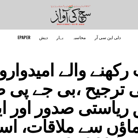
دلی این سی آر
محاسبہ
بہار
دیش
EPAPER
رکھنے والے امیدوارو
 ترجیح ،بی جے پی 
 ریاستی صدور اور ا
ماؤں سے ملاقات، اس