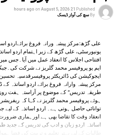
on
August 5, 2026
21 hours ago
Published
By
سچ کی آواز ڈیسک
علی گڑھ:مرکز پیشہ ورانہ فروغ برائےاردو اسا
افتتاحی اجلاس کا انعقاد عمل میں آیا۔جس 
ایم یو پروفیسر محمد گلریز نے شرکت کی۔جبکہ
ایجوکیشن کی ڈائریکٹر پروفیسرقدسیہ تحسین 
مرکز پیشہ وارانہ فروغ برائے اردو اساتذہ کے ڈ
طریقہ تدریس” کے موضوع پر آراستہ ہفت رو
ہوئے پروفیسر محمد گلریز نے کہا کہ ریفریشر 
توانائی حاصل ہوتی ہے۔ اردو اساتذہ کے لیے ج
انعقاد وقت کا تقاضا بھی ہے اورہماری ضرور
اساتذہ اردو زبان و ادب کی تدریس کے جدید طر
طالبات کے لیے بہتر تعلیم و تربیت کی فضا ہمو