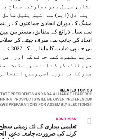
نشان، سہیل دیو بھارتیہ سماج پارٹ
اپنا دل (ایس) سے آشیش پٹیل شامل 
میٹنگ کے دوران اتحادی جماعتوں کے رہنما
اتحاد کی جانب سے صرف جیتنے کی صلاحیت
بی جے پ
مزید مضبوط کیا جائے گا اور این ڈ
میل قائم کر کے انتخابی حکمت عملی
صدر کا یہ دورہ اسی وسیع انتخابی 
RELATED TOPICS:
STATE PRESIDENTS AND NDA ALLIANCE LEADERS
NNING PROSPECTS WILL BE GIVEN PREFERENCE
IEWS PREPARATIONS FOR ASSEMBLY ELECTIONS
DON'T MISS
تعلیمی بیداری کے لئے زمینی سطح 
کرنے کی ضرورت،جامعہ دعوۃ الح