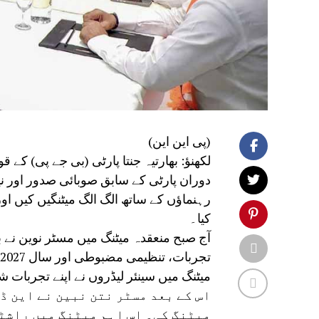
(پی این این)
لکھنؤ: بھارتیہ جنتا پارٹی (بی جے پی) کے 
دوران پارٹی کے سابق صوبائی صدور اور ن
رہنماؤں کے ساتھ الگ الگ میٹنگیں کیں اور
کیا۔
آج صبح منعقدہ میٹنگ میں مسٹر نوین نے
میٹنگ میں سینئر لیڈروں نے اپنے تجربات
اس کے بعد مسٹر نتن نبین نے این ڈ
میٹنگ کی۔ اس اہم میٹنگ میں راشٹ