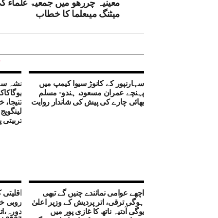
معینیہ چررھو میں جمعیۃ علماء ک
میٹنگ میںعلما کا خطاب
سہارنپور کے کانوڑ سیوا کیمپ میں
نشہ سے
پہنچے عمران مسعود، ہندو- مسلم
یوگاکاک
بھائی چارے کی پیش کی شاندار روایت
تنیجا، 
لینگویج
تربیتی پ
اچھے عوامی نمائندے چنیں گے تبھی
اقلیتی 
ہوگی ترقی، اتر پردیش کے وزیر اعلیٰ
روبی خا
یوگی آدتیہ ناتھ کا غازی پور میں
دورہ،ات