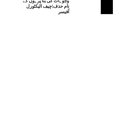
وجوہات کی بنا پرہوں گے
نام حذف:چیف الیکٹورل
آفیسر