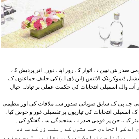
قومی صدر نتن نبین نے اتوار کے روز اپنے دورہِ اتر پردیش کے
یشنل ڈیموکریٹک الائنس (این ڈی اے) کی حلیف جماعتوں کے
 آنے والے اسمبلی انتخابات کی حکمت عملی پر تبادلہ خیال
 بی جے پی کے سابق صوبائی صدور سے ملاقات کی اور تنظیمی
تجربات، تنظیمی مضبوطی اور سال 2027 کے اسمبلی انتخابات کی تیاریوں پر تفصیلی غور و خوض کیا۔
 شیئر کیے، جن پر قومی صدر نے سنجیدگی سے گفتگو کی۔
ی اے کی اتحادی جماعتوں کے رہنماؤں کے ساتھ
ریہ لوک دل سے ترلوک تیاگی، نشان پارٹی سے سنجے