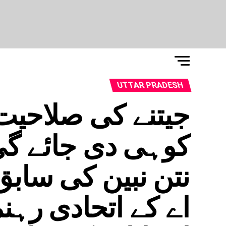
UTTAR PRADESH
جیتنے کی صلاحیت 
کوہی دی جائے گی
نتن نبین کی سابق
اے کے اتحادی رہن