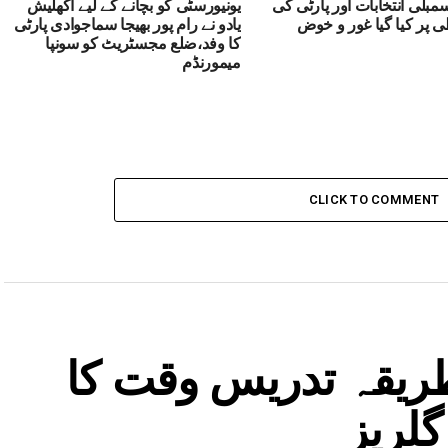
20 اسمبلی انتخابات اور پارٹی کی
یونیورسٹی کو بچانے کے لیے اکھلیش
پر کیا گیا غور و خوض
یادو نے رام پور بھیجا سماجوادی پارٹی
کا وفد،ضلع مجسٹریٹ کو سونپا
میمورنڈم
CLICK TO COMMENT
طریقہ تدریس وقت کا
گلریز