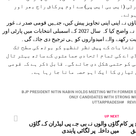
ی (ایس بی ایس پی) سے اوم پرکاش راج بھر اور
ہوئے۔
ؤں نے اپنی اپنی تجاویز پیش کیں، جنہیں قومی صدر نے غور
سے سنا۔ ذرائع کے مطابق، مسٹر نتن نبین نے واضح کیا کہ سال 2027 کے اسمبلی انتخابات میں پارٹی اور
 رکھنے والے امیدواروں کو ہی ترجیح دی جائے گی۔
ی قیادت کا ماننا ہے کہ 2027 کے انتخابات کے پیش نظر تنظیم کو بوتھ کی سطح تک
ی اے کی تمام اتحادی جماعتوں کے ساتھ بہتر تال
 کو حتمی شکل دی جائے گی۔ قابل ذکر ہے کہ قومی
تیاری کا ایک اہم حصہ مانا جا رہا ہے۔
BJP PRESIDENT NITIN NABIN HOLDS MEETING WITH FORMER 
ONLY CANDIDATES WITH STRONG WI
UTTARPRADESH
REV
UP NEXT
پر کام
گاؤں والوں نے بی جے پی لیڈران کے گاؤں
ق
میں داخلہ پر لگائی پابندی