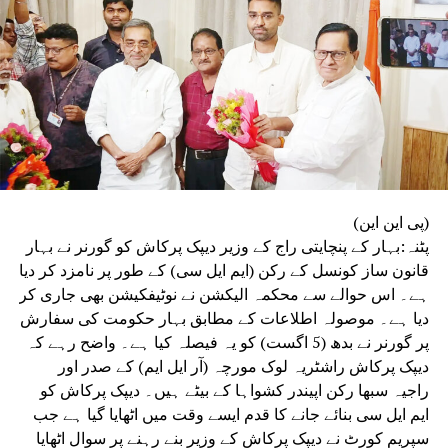
کا تفصیلی مطالعہ کرے گی۔
(پی این این)
پٹنہ:بہار کے پنچایتی راج کے وزیر دیپک پرکاش کو گورنر نے بہار
قانون ساز کونسل کے رکن (ایم ایل سی) کے طور پر نامزد کر دیا
ہے۔ اس حوالے سے محکمہ الیکشن نے نوٹیفکیشن بھی جاری کر
دیا ہے۔ موصولہ اطلاعات کے مطابق بہار حکومت کی سفارش
پر گورنر نے بدھ (5 اگست) کو یہ فیصلہ کیا ہے۔ واضح رہے کہ
دیپک پرکاش راشٹریہ لوک مورچہ (آر ایل ایم) کے صدر اور
راجیہ سبھا رکن اپیندر کشواہا کے بیٹے ہیں۔ دیپک پرکاش کو
ایم ایل سی بنائے جانے کا قدم ایسے وقت میں اٹھایا گیا ہے جب
سپریم کورٹ نے دیپک پرکاش کے وزیر بنے رہنے پر سوال اٹھایا