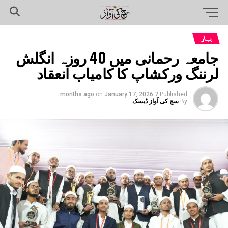
بہار
جامعہ رحمانی میں 40 روزہ انگلش
لرننگ ورکشاپ کا کامیاب انعقاد
on
January 17, 2026
7 months ago
Published
By
سچ کی آواز ڈیسک