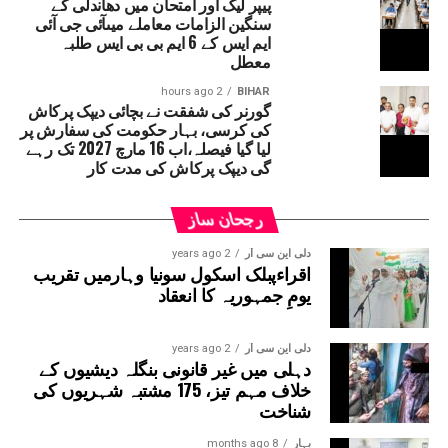
پیپر لیک اور امتحان میں دھاندلی کے
سنگین الزامات معاملے میںآئی جی آئی
کورٹ نے بہار حکومت سے یہ واضح کرنے کو کہا تھا کہ ’’دیپک
ایم ایس کے 6 ایم بی بی ایس طلبہ
پرکاش کسی ایوان کے رکن نہ ہونے کے باوجود وزیر کے عہدے
معطل
پر کیسے فائز ہیں۔‘‘ دراصل آئین کے مطابق اگر کوئی شخص
وزیر بنتا ہے تو 6 مہینے کے اندر اس کا اسمبلی یا
2 hours ago
BIHAR
گورنر کی شفقت نے بچائی دیپک پرکاش
قانون ساز کونسل کا رکن بننا لازمی ہے۔ ایسا نہ
کی کرسی، بہار حکومت کی سفارش پر
ہونے پر متعلقہ شخص کو وزارتی عہدہ چھوڑنا پڑ
لیا گیا فیصلہ،اب 16 مارچ 2027 تک رہے
سکتا ہے۔
گی دیپک پرکاش کی مدت کار
رجحان ساز
دلی این سی آر
2 years ago
اقراءپبلک اسکول سونیا وہارمیں تقریب
یومِ جمہوریہ کا انعقاد
دلی این سی آر
2 years ago
دہلی میں غیر قانونی بنگلہ دیشیوں کے
خلاف مہم تیز، 175 مشتبہ شہریوں کی
شناخت
بہار
8 months ago