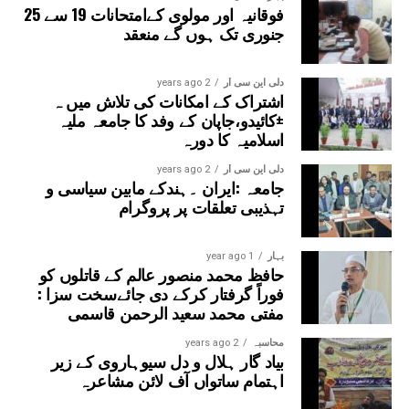
فوقانیہ اور مولوی کےامتحانات 19 سے 25
جنوری تک ہوں گے منعقد
دلی این سی آر
2 years ago
اشتراک کے امکانات کی تلاش میں ہ
±کائیدو،جاپان کے وفد کا جامعہ ملیہ
اسلامیہ کا دورہ
دلی این سی آر
2 years ago
جامعہ :ایران ۔ہندکے مابین سیاسی و
تہذیبی تعلقات پر پروگرام
بہار
1 year ago
حافظ محمد منصور عالم کے قاتلوں کو
فوراً گرفتار کرکے دی جائےسخت سزا :
مفتی محمد سعید الرحمن قاسمی
محاسبہ
2 years ago
بیاد گار ہلال و دل سیوہاروی کے زیر
اہتمام ساتواں آف لائن مشاعرہ