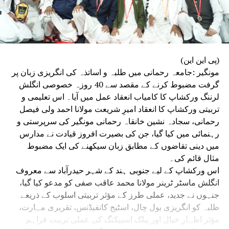
(پی این این)
مونگیر :جامعہ رحمانی میں طلبہ و اساتذہ کی انگریزی زبان پر
گرفت مضبوط کرنے کے مقصد سے 40 روزہ خصوصی انگلش
لرننگ ورکشاپ کا کامیاب انعقاد عمل میں آیا۔ اس تعلیمی و
تربیتی ورکشاپ کا انعقاد امیرِ شریعت مولانا احمد ولی فیصل
رحمانی، سجادہ نشین خانقاہ رحمانی مونگیر کی سرپرستی و
رہنمائی میں کیا گیا، جن کی بصیرت افروز قیادت نے مدارس
میں دینی تقاضوں کے مطابق زبان سیکھنے کی ایک مضبوط
مثال قائم کی۔
اس ورکشاپ کے لیے جنوبی ہند کے شہر حیدرآباد سے معروف
انگلش ماسٹر ٹرینر مولانا محمد عاقب صفی کو مدعو کیا گیا،
جنہوں نے جدید، عملی طرز کے مؤثر تربیتی اسلوب کے ذریعے
طلبہ کو انگریزی بول چال، اسٹیج کانفیڈنس، تقریری مہارت،
مؤثر اظہارِ خیال اور پبلک اسپیکنگ کی عملی تربیت فراہم