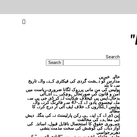
Search
Search
حالیہ خبریں
مدارس کو دہشت گردی کی فیکٹری کہنے والے تاریخ
سے نا بلد
پولیس کی من مانی پرروک لگانا ضروری،ریاست میں
امن و قانون کی صورتحال ہوچکی ہے انتہائی
بدحال،ایس پی کیخلاف شکایت لے کر ڈی جی پی سے
ملے تیجسوی یادو، اے کے-47 سے فائرنگ کرنے والے
پولیس اہلکاروں کے خلاف ایف آئی آر درج کرنے کا
مطالبہ
این ڈی اے کے اپنے ہی رکن پارلیمنٹ نے کی بنگلہ دیش
آبی معاہدے کی مخالفت
جمہوری حقوق کا استحصال ناقابل قبول، اساتذہ کی
آواز دبانے کی کوشش کی سخت مذمت:بنشی
دھربرجواسی
جامعہ خلفاء راشدین،پورنیہ میں’’النادی العربی‘‘ کے