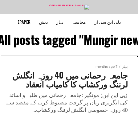
دلی این سی آر
محاسبہ
بہار
دیش
EPAPER
All posts tagged "Mungir new
بہار
7 months ago
جامعہ رحمانی میں 40 روزہ انگلش
لرننگ ورکشاپ کا کامیاب انعقاد
(پی این این) مونگیر :جامعہ رحمانی میں طلبہ و اساتذہ
کی انگریزی زبان پر گرفت مضبوط کرنے کے مقصد سے
40 روزہ خصوصی انگلش لرننگ ورکشاپ...