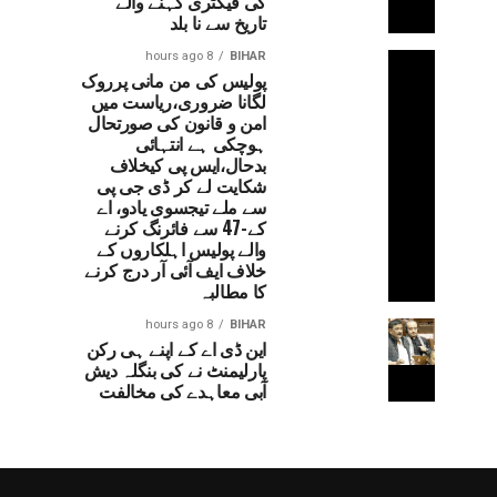
کی فیکٹری کہنے والے
تاریخ سے نا بلد
8 hours ago
BIHAR
پولیس کی من مانی پرروک
لگانا ضروری،ریاست میں
امن و قانون کی صورتحال
ہوچکی ہے انتہائی
بدحال،ایس پی کیخلاف
شکایت لے کر ڈی جی پی
سے ملے تیجسوی یادو، اے
کے-47 سے فائرنگ کرنے
والے پولیس اہلکاروں کے
خلاف ایف آئی آر درج کرنے
کا مطالبہ
8 hours ago
BIHAR
این ڈی اے کے اپنے ہی رکن
پارلیمنٹ نے کی بنگلہ دیش
آبی معاہدے کی مخالفت