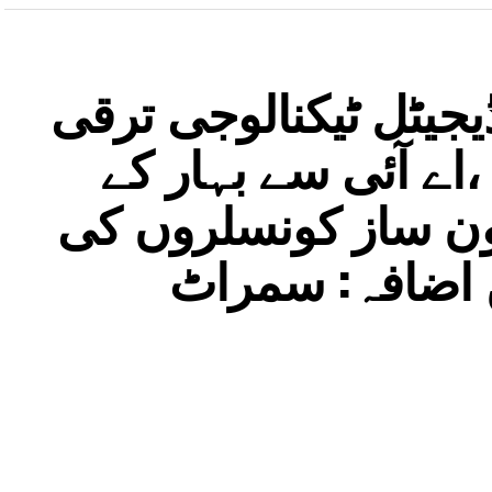
جیٹل ٹیکنالوجی ترقی
اے آئی سے بہار کے
نون ساز کونسلروں کی
ں اضافہ: سمراٹ