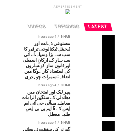
ADVERTISEMENT
VIDEOS
TRENDING
LATEST
4 hours ago
BIHAR
مصنوعی ذہانت اور
ڈیجیٹل ٹیکنالوجی ترقی کا
سب سے بڑا وسیلہ،اے آئی
سے بہار کے ارکانِ اسمبلی
اورقانون ساز کونسلروں
کی استعداد کار ہوگا میں
اضافہ: سمراٹ چوہدری
4 hours ago
BIHAR
پیپر لیک اور امتحان میں
دھاندلی کے سنگین الزامات
معاملے میںآئی جی آئی ایم
ایس کے 6 ایم بی بی ایس
طلبہ معطل
4 hours ago
BIHAR
گورنر کی شفقت نے بچائی