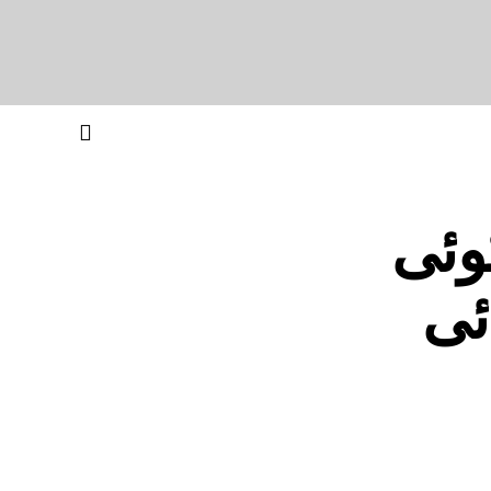
وئی
ئی