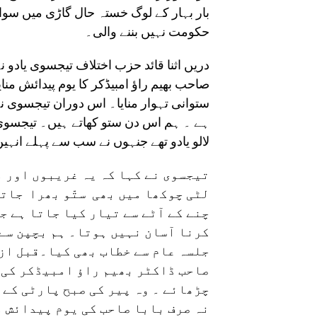
بار بہار کے لوگ خستہ حال گاڑی میں سوار
حکومت نہیں بننے والی۔
دریں اثنا قائد حزب اختلاف تیجسوی یادو نے
صاحب بھیم راؤ امبیڈکر کا یوم پیدائش منا
ستوانی تہوار منایا۔ اس دوران تیجسوی نے
ہے ۔ ہم اس دن ستو کھاتے ہیں۔ تیجسوی نے س
لالو یادو تھے جنہوں نے سب سے پہلے انہیں 
تیجسوی نے کہا کہ یہ غریبوں اور م
لٹی چوکھا میں بھی ستّو بھرا جاتا
چنے کے آٹے سے تیار کیا جاتا ہے ج
کرنا آسان نہیں ہوتا۔ ہم بچپن سے 
جلسہ عام سے خطاب بھی کیا۔قبل ازی
صاحب ڈاکٹر بھیم راؤ امبیڈکر کی ی
چڑھائے ۔ وہ پیر کی صبح پارٹی کے 
نہ صرف بابا صاحب کی یوم پیدائش م