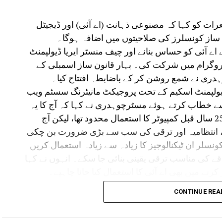
رات کو کہا کہ مصنوعی ذہانت (اے آئی) اور ڈیجیٹل
ن ساز کونسلرز کی صلاحیتوں میں اضافہ ہوگا۔
 اے آئی کو حساس بنانے اور چیف منسٹر ایریا ڈیولپمنٹ
پروگرام میں شرکت کی۔ بہار قانون ساز اسمبلی کے
ہدری نے شمع روشن کر کے باضابطہ افتتاح کیا۔
 ڈیولپمنٹ اسکیم کے تحت پروجیکٹ مانیٹرنگ سسٹم ویب
سے خطاب کرتے ہوئے مسٹرچوہدری نے کہا کہ آج کا یہ
پروگرام انتہائی اہم ہے۔ انہوں نے کہا کہ 20-25 سال قبل کمپیوٹر کا استعمال محدود تھا، لیکن آج
، انتظامیہ اور ترقی کی سب سے بڑی ضرورت بن چکی
ونسلر ان ٹیکنالوجیز کا زیادہ سے زیادہ استعمال کریں
قے کی مناسب ترقی یقینی بنائی جا سکے۔ انہوں نے کہا
کرنے میں بھی اے آئی کا استعمال کیا جانا چاہیے۔
محکمہ تعمیرات عامہ کے ایک تخمینے کی مصنوعی ذہانت سے جانچ کرنے پر 5 سے 7 فیصد تک لاگت میں
CONTINUE REA
استعمال دیگر ترقیاتی کاموں میں کیا جا سکتا ہے۔ آج
نہیں کریں گے تو ترقی کی دوڑ میں پیچھے رہ جائیں گے۔