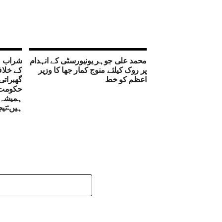
محمد علی جوہر یونیورسٹی کے انہدام
شراب ما
پر روک کیلئے منوج کمار جھا کا وزیر
کے خلاف
اعظم کو خط
گھبراتی
حکومت؟
ہمیشہ م
ہیں:تیج