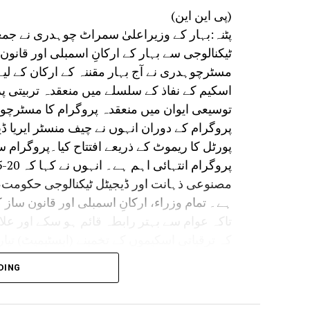
(پی این این)
پٹنہ:بہار کے وزیراعلیٰ سمراٹ چوہدری نے جمع
ٹیکنالوجی سے بہار کے ارکانِ اسمبلی اور قانو
مسٹرچوہدری نے آج بہار مقننہ کے ارکان کے لیے
اسکیم کے نفاذ کے سلسلے میں منعقدہ تربیتی 
توسیعی ایوان میں منعقدہ پروگرام کا مسٹرچو
پروگرام کے دوران انہوں نے چیف منسٹر ایریا
پورٹل کا ریموٹ کے ذریعے افتتاح کیا۔پروگرام 
مصنوعی ذہانت اور ڈیجیٹل ٹیکنالوجی حکومت
ہے۔ تمام وزراء، ارکانِ اسمبلی اور قانون ساز ک
تاکہ عوام سے بہتر رابطہ قائم ہو سکے اور علا
کہ ترقیاتی اسکیموں کے تخمینے (ایسٹیمیٹ) تیار 
DING
بچت ہوئی۔ انہوں نے کہا کہ بچائی گئی رقم کا 
کے ڈیجیٹل دور میں اگر ہم اے آئی کا استعمال 