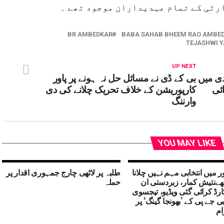
ارٹی کے تمام عہدیداران موجود تھے ۔
BR AMBEDKAR
BABA SAHAB BHEEM RAO AMBE
TEJASHWI 
UP NEXT
رجہ بندی میں
بی کے ڈی نے مسائل حل نہ ہونے پر پاور
ائی
کارپوریشن کے خلاف تحریک چلانے کی دی
وارننگ
YOU MAY LIKE
ور میں انتخابی مہم نہیں چلانا
طلبہ پر لاٹھی چارج جمہوری اقدار پر
ھےنتیش کمار، زبردستی ان
حملہ
رڈ کرائی گئی ویڈیو، تیجسوی
بی جے پی کے ’بھونجا گینگ‘ پر
ام