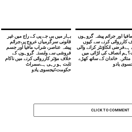
فیا اور جرائم پیشہ گروہوں
بہار میں بی جے پی کے راج میں غیر
 کارروائی کرنے سے کیوں
قانونی سرگرمیاں عروج پر،جرائم
 ہےفرضی انکاؤنٹر کرانے والی
پیشہ عناصر، شراب مافیا اور جسم
ہم انصاف کی لڑائی میں
فروشی سے وابستہ گروہوں کے
تاثرہ خاندان کے ساتھ کھڑے
خلاف مؤثر کارروائی کرنے میں ناکام
سوی یادو
ثابت ہو رہی ہےسمراٹ
حکومت:تیجسوی یادو
CLICK TO COMMENT