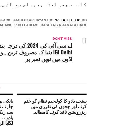
کا عہد بھی لیتے ہیں۔ اس دوران پ
DKAR
AMBEDKAR JAYANTI
RELATED TOPICS:
YADAV
RJD LEADER
RASHTRIYA JANATA DAL
DON'T MISS
اے سی آئی کی 2024 کی د
IGI Delhi دنیا کے مصروف ترین ہو
اڈوں میں نویں نمبر پر
سنجے یادو کا کولیجیم نظام کو ختم
بانکی پ
کرنے اور ججوں کی تقرری میں
چاہتے ت
ریزرویشن نافذ کرنے کامطالبہ
سے ریکا
یادو نے 
لگایا الز