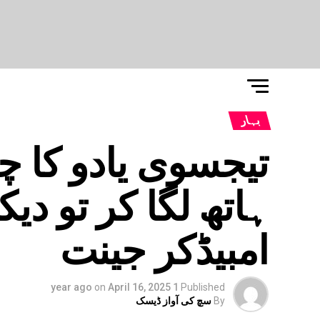
بہار
تیجسوی یادو کا چ
ہاتھ لگا کر تو دی
امبیڈکر جینت
on
April 16, 2025
1 year ago
Published
By
سچ کی آواز ڈیسک