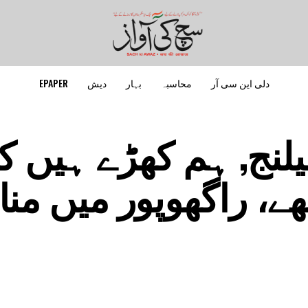
دلی این سی آر
محاسبہ
بہار
دیش
EPAPER
یلنج, ہم کھڑے ہیں ک
کھے، راگھوپور میں منا