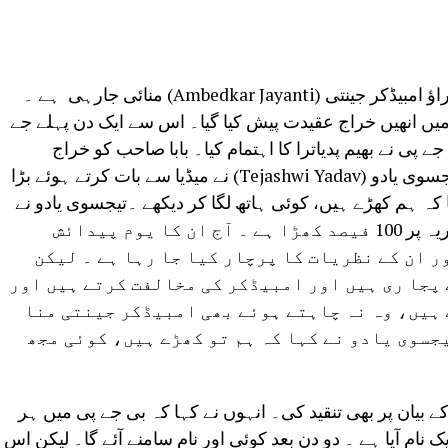
: بہار کے انتخابی سال میں ڈاکٹر بھیم راؤ امبیڈکر جینتی (Ambedkar Jayanti) منائی جارہی ہے ۔
ی(RJD) کے پٹنہ دفتر میں انھیں خراج عقیدت پیش کیا گیا۔ اس سے ایک دن پہلے جے
جے پی نے بھیم پدیاترا کا اہتمام کیا۔ بابا صاحب کو خراج
عقیدت پیش کرنے کے بعد اپوزیشن لیڈر تیجسوی یادو (Tejashwi Yadav) نے میڈیا سے بات کرتے ہوئے بڑا
ہا کہ ہم کھڑے ہیں، کوئی ہاتھ لگا کر دیکھے ۔تیجسوی یادو نے
کہا کہ راشٹریہ جنتا دل بابا صاحب کے نظریہ پر 100 فیصد کھڑا ہے ۔ آج ان کا یوم پیدائش
ر ان کے نظریات کا پرچار کیا جا رہا ہے ۔ لیکن
پجا ری ہیں اور امبیڈکر کی مخالفت کرتے ہیں اور
 ہیں، وہ نہ چاہتے ہوئے بھی امبیڈکر جینتی منا
جسوی یادو نے کہا کہ ہم تو کھڑے ہیں، کوئی مجھ
ے بیان پر بھی تنقید کی۔ انہوں نے کہا کہ بی جے پی میں ہر
ایک نام آیا ہے ۔ دو دن بعد کوئی اور نام سامنے آئے گا۔ لیکن اس