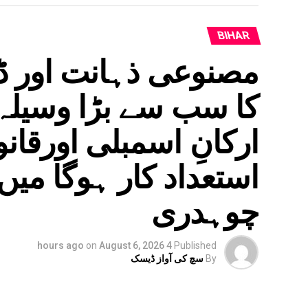
BIHAR
مصنوعی ذہانت اور ڈی
کا سب سے بڑا وسیلہ،
ارکانِ اسمبلی اورقا
استعداد کار ہوگا می
چوہدری
on
August 6, 2026
4 hours ago
Published
By
سچ کی آواز ڈیسک