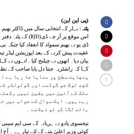
(پی این این)
پٹنہ
اس موقع پر آر جے ڈ
ڈی یو نے بھیم سمواد کا انعقاد کیا جبکہ بی 
بیان دیا۔ انھوں نے چیلنج کیا۔ انہوں نے ک
پنچایت سطح پر منایا جا رہا ہے او
کچھ لوگ جو گوڈسے اور گولولکر کے 
ملک کے آئین میں یقین نہیں رکھتے
رہے ہیں۔ ایک سوال کے جواب میں تی
ہاتھ لگا کر تو دیکھے ۔
تیجسوی یادو نے ہریانہ کے سی ایم سینی ک
کوئی وزیر اعلیٰ بننے کے لئے تیار ہے ۔ آج 