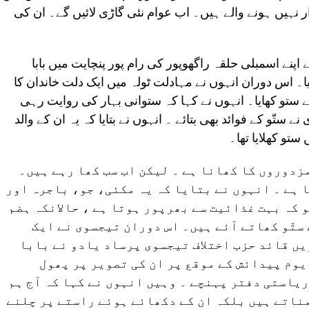
 نہیں ہونے والے ہیں۔ اب عوام نئی گاڑی لائیں گے۔ ان کی
 اپنے اسمبلی حلقہ راگھوپور کی رام پور پنچایت میں بابا
یا۔ اس دوران انہوں نے مہادلت ٹولہ میں ایک دلت خاندان کا
 ستو کھایا۔ انہوں نے کہا کہ ستوانی بہار کی روایت رہی
تّو کے فوائد بھی بتائے ۔ انہوں نے بتایا کہ یہ ان کے والد
ستو کھلایا تھا۔
زدوروں کا کھانا ہے ۔ لیکن اب سب کھا رہے ہیں۔
 ہے ۔ انہوں نے بتایا کہ یہ مکئی، جو، باجرہ اور
و کہ بہت غذائیت سے بھرپور ہوتا ہے ، حالانکہ ہضم
ستّو کھاتے آئے ہیں۔ اس دوران تیجسوی نے ایک
ں قائد حزب اختلاف تیجسوی پرساد یادو نے بابا
وم پیدائش کے موقع پر ان کی تصویر پر پھول
ریاستی دفتر پہنچے ۔ وہیں انہوں نے کہا کہ آج ہم
ناتے ہیں بلکہ ان کے دکھائے ہوئے راستے پر چلنے