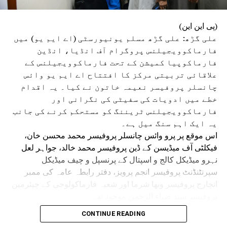
کیا۔آخر میں انہوں نے دعا کی کہ اللہ تعالیٰ حکمرانوں کو
صحیح فیصلے کرنے کی توفیق عطا فرمائے، ملک کے تعلیمی
(پی این این)
نظام کو بدعنوانی سے پاک کرے اور نوجوان نسل کو محنت،
علی گڑھ: علی گڑھ مسلم یونیورسٹی (اے ایم یو) میں
دیانت اور کردار کے راستے پر چلنے کی توفیق عطا فرمائے۔ آمین
فارماکوویجیلنس پروگرام آف انڈیا، انڈین
یا رب العالمین۔
فارماکوپیا کمیشن کے تحت فارماکوویجیلنس کے
علاقائی تربیتی مرکز کا افتتاح اے ایم یو وائس
چانسلر پروفیسر نعیمہ خاتون نے کیا۔ یہ اقدام
خطے میں ادویات کی سفیٹی کی نگرانی اور
فارماکوویجیلنس ٹریننگ کو مستحکم کرنے کی جانب
یہ ایک اہم سنگ میل ہے۔
اس موقع پر پرو وائس چانسلر پروفیسر محمد محسن خان،
فیکلٹی آف میڈیسن کے ڈین پروفیسر محمد خالد، جواہر لعل
نہرو میڈیکل کالج و اسپتال کے پرنسپل و چیف میڈیکل
سپرنٹنڈنٹ پروفیسر انجم پرویز، دفتر رابطہ عامہ کی ممبر
انچارج پروفیسر وبھا شرما اور شعبہ فارماکولوجی کے چیئرمین
پروفیسر سید ضیاء الرحمن موجود تھے۔
تقریب سے خطاب کرتے ہوئے وائس چانسلر پروفیسر نعیمہ
CONTINUE READING
خاتون نے کہا کہ علاقائی تربیتی مرکز کا قیام محفوظ اور