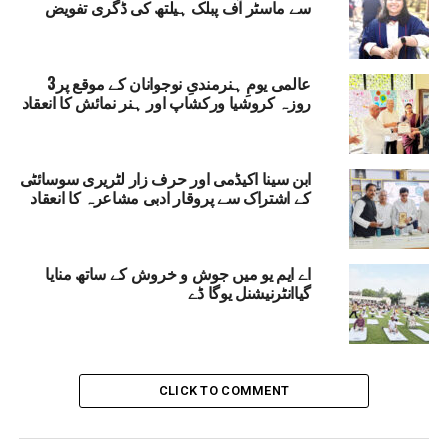
سے ماسٹر آف پبلک ہیلتھ کی ڈگری تفویض
صرف ڈگری حاصل کرنا کامیابی نہیں بلکہ معاشرے
کے لیے مفید اور باکردار شہری بننا ہی تعلیم کا
اصل مقصد ہے۔
عالمی یومِ ہنرمندیِ نوجوانان کے موقع پر3
روزہ کروشیا ورکشاپ اور ہنر نمائش کا انعقاد
انہوں نے کہا کہ راجہ مہندر پرتاپ سنگھ نے آزادی کی جدوجہد
اور تعلیم کے فروغ کے لیے گراں قدر خدمات انجام دیں، اس لیے
نوجوان نسل کو ان کی زندگی، نظریات اور قومی خدمات سے
ابن سینا اکیڈمی اور حرف زار لٹریری سوسائٹی
روشناس کرانا ہر تعلیمی ادارے کی ذمہ داری ہے۔ انہوں نے
کے اشتراک سے پروقار ادبی مشاعرہ کا انعقاد
یونیورسٹیوں میں عظیم شخصیات پر مباحثوں، تقریری مقابلوں
اور علمی سرگرمیوں کے انعقاد پر زور دیا۔
اے ایم یو میں جوش و خروش کے ساتھ منایا
گورنر نے کہا کہ اس سال گولڈ میڈل حاصل کرنے والے 50 طلبہ
گیاانٹرنیشنل یوگا ڈے
میں 33 طالبات اور 17 طلبہ شامل ہیں، جو اس بات کا
واضح ثبوت ہے کہ بیٹیاں ہر میدان میں اپنی
صلاحیتوں کا لوہا منوا رہی ہیں۔
CLICK TO COMMENT
انہوں نے صحت کے حوالے سے خطاب کرتے ہوئے 9 سے 14
سال کی بچیوں کے لیے ایچ پی وی ویکسین کو انتہائی ضروری
قرار دیا اور کہا کہ بروقت ویکسینیشن کے ذریعے مستقبل میں