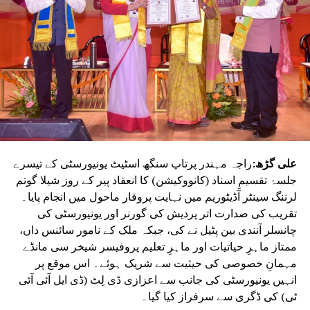
علی گڑھ:
راجہ مہندر پرتاپ سنگھ اسٹیٹ یونیورسٹی کے تیسرے
جلسۂ تقسیمِ اسناد (کانووکیشن) کا انعقاد پیر کے روز شیلا گوتم
لرننگ سینٹر آڈیٹوریم میں نہایت پروقار ماحول میں انجام پایا۔
تقریب کی صدارت اتر پردیش کی گورنر اور یونیورسٹی کی
چانسلر آنندی بین پٹیل نے کی، جبکہ ملک کے نامور سائنس داں،
ممتاز ماہرِ حیاتیات اور ماہرِ تعلیم پروفیسر شیخر سی مانڈے
مہمانِ خصوصی کی حیثیت سے شریک ہوئے۔ اس موقع پر
انہیں یونیورسٹی کی جانب سے اعزازی ڈی لِٹ (ڈی ایل آئی آئی
ٹی) کی ڈگری سے سرفراز کیا گیا۔