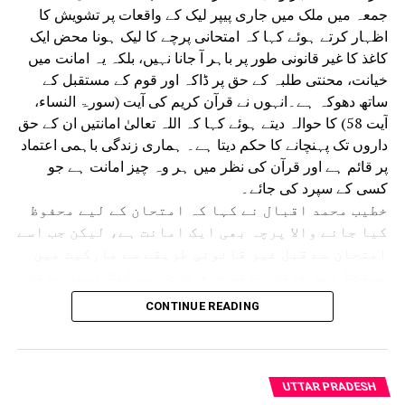
جمعہ میں ملک میں جاری پیپر لیک کے واقعات پر تشویش کا
اظہار کرتے ہوئے کہا کہ امتحانی پرچے کا لیک ہونا محض ایک
کاغذ کا غیر قانونی طور پر باہر آ جانا نہیں، بلکہ یہ امانت میں
خیانت، محنتی طلبہ کے حق پر ڈاکہ اور قوم کے مستقبل کے
ساتھ دھوکہ ہے۔انہوں نے قرآن کریم کی آیت (سورۃ النساء،
آیت 58) کا حوالہ دیتے ہوئے کہا کہ اللہ تعالیٰ امانتیں ان کے حق
داروں تک پہنچانے کا حکم دیتا ہے۔ ہماری زندگی باہمی اعتماد
پر قائم ہے اور قرآن کی نظر میں ہر وہ چیز امانت ہے جو
کسی کے سپرد کی جائے۔
خطیب محمد اقبال نے کہا کہ امتحان کے لیے محفوظ
کیا جانے والا پرچہ بھی ایک امانت ہے، لیکن جب اسے
امتحان سے قبل غیر قانونی طریقے سے مارکیٹ میں
پہنچا دیا جاتا ہے تو صرف پرچہ ہی لیک نہیں ہوتا
بلکہ اعتماد اور امانت بھی لیک ہو جاتی ہے۔
CONTINUE READING
انہوں نے کہا کہ کوئی بھی امتحان صرف طلبہ کا
امتحان نہیں ہوتا بلکہ یہ پورے معاشرے، تعلیمی
نظام، اداروں اور حکومت کی ذمہ داری کا بھی
امتحان ہے۔ پیپر لیک کا سب سے زیادہ نقصان ان
UTTAR PRADESH
طلبہ کو ہوتا ہے جو ایمانداری اور محنت کے ساتھ