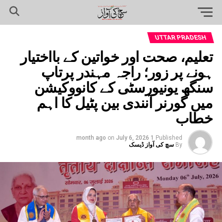
UTTAR PRADESH
تعلیم، صحت اور خواتین کے بااختیار
ہونے پر زور؛ راجہ مہندر پرتاپ
سنگھ یونیورسٹی کے کانووکیشن
میں گورنر آنندی بین پٹیل کا اہم
خطاب
on
July 6, 2026
1 month ago
Published
By
سچ کی آواز ڈیسک