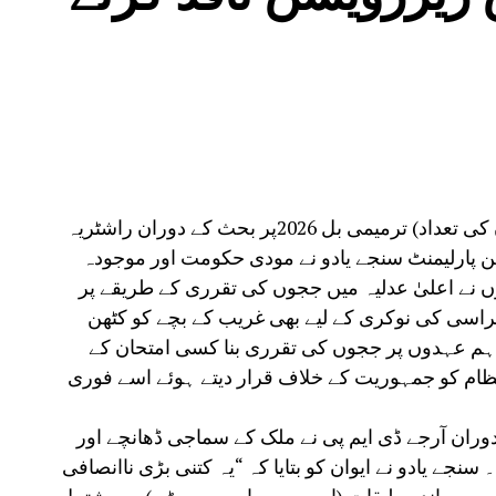
مظفرپور:راجیہ سبھا میں سپریم کورٹ (ججوں کی تعداد) ترمیمی بل 2026پر بحث کے دوران راشٹریہ
رکن پارلیمنٹ سنجے یادو نے مودی حکومت اور موجودہ
ہوں نے اعلیٰ عدلیہ میں ججوں کی تقرری کے طریقے پر
راسی کی نوکری کے لیے بھی غریب کے بچے کو کٹھن
ر اہم عہدوں پر ججوں کی تقرری بنا کسی امتحان کے
ظام کو جمہوریت کے خلاف قرار دیتے ہوئے اسے فوری
دوران آرجے ڈی ایم پی نے ملک کے سماجی ڈھانچے اور
نجے یادو نے ایوان کو بتایا کہ “یہ کتنی بڑی ناانصافی