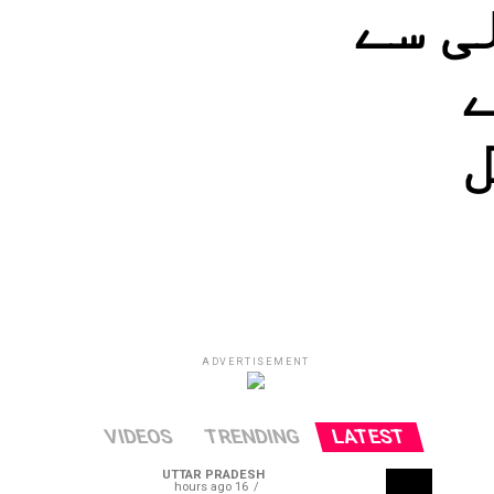
ی سے
ے
ل
ADVERTISEMENT
VIDEOS
TRENDING
LATEST
UTTAR PRADESH
16 hours ago