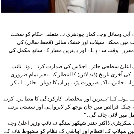
رائے آبی وسائل وجے کمار چودھری نے متعلقہ حکام کو سخت
ست میں ممکنہ سیلاب اور خشک سالی (قحط سالی) کی
ں مقررہ وقت سے پہلے اور بہترین معیار کے ساتھ مکمل کی
یک اعلیٰ سطحی جائزہ اجلاس کی صدارت کرتے ہوئے نائب
کی آخری تاریخ (ڈید لائن) کا انتظار کیے بغیر تمام ضروری
 جائیں، تاکہ ضرورت پڑنے پر ان کا دوبارہ جائزہ لے کر
رتے ہوئے کہا”بہترین اور مخلصانہ کارکردگی کا مظاہرہ کرنے
بکہ فرائض میں جان بوجھ کر لاپرواہی اور سستی برتنے
ل میں لائی جائے گی۔”
 سکریٹری ڈاکٹر چندر شیکھر سنگھ نے نائب وزیر اعلیٰ وجے
ں سیلاب کے انتظام اور آبپاشی کے نظام کو مضبوط بنانے کے