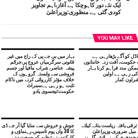
ایک نئے دور کاہوچکا ہے آغاز،اہم تجاویز
کودی گئی ہے منظوری:وزیراعلیٰ
YOU MAY LIKE
ڈل کو آگے بڑھارہی ہے
بہار میں بی جے پی کے راج میں غیر
حکومت، آفت زدہ خاندانوں
قانونی سرگرمیاں عروج پر،جرائم
مکن مدد فراہم کرنا بہار
پیشہ عناصر، شراب مافیا اور جسم
کی رہی ہے اولین
فروشی سے وابستہ گروہوں کے
راون کمار
خلاف مؤثر کارروائی کرنے میں ناکام
ثابت ہو رہی ہےسمراٹ
حکومت:تیجسوی یادو
 ترقی یافتہ ریاست بنانے کیلئے
جوش و خروش سے منایا گیا آر جے ڈی
 میل ضروری،وزیراعلیٰ
کا 30 واں یوم تاسیس،رہنماؤں و
چودھری کی رہائش گاہ پر
کارکنوں نے تنظیم کو وسعت دینے