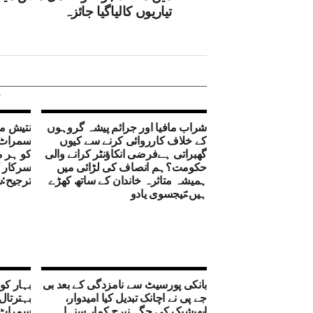
تیاریوں کالیاگیا جائزہ
شراب مافیا اور جرائم پیشہ گروہوں
نتیش ما
کے خلاف کارروائی کرنے سے کیوں
سمراٹ 
گھبراتی ہےفرضی انکاؤنٹر کرانے والی
کو ہر م
حکومت؟ہم انصاف کی لڑائی میں
سرکار 
ہمیشہ متاثرہ خاندان کے ساتھ کھڑے
ترجیح:ش
ہیں:تیجسوی یادو
بانکی پورسیٹ سے نامزدگی کے بعد بی
بہار کو
جے پی نے اچانک تبدیل کیا امیدوار،
بہترتال
ابھیشیک کی جگہ نیرج کمار سنہا
سمراٹ 