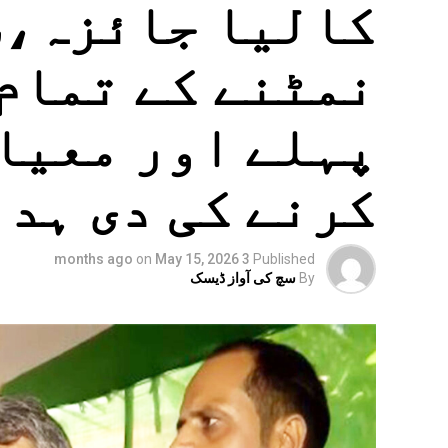
کالیا جائزہ،سی
نمٹنے کے تمام
پہلے اور معیا
کرنے کی دی ہد
on
May 15, 2026
3 months ago
Published
By
سچ کی آواز ڈیسک