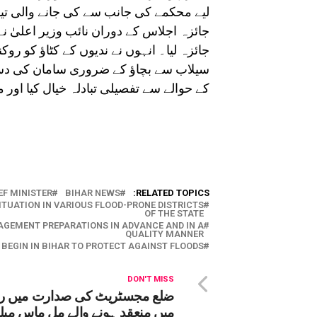
لیے محکمے کی جانب سے کی جانے والی تی
جائزہ اجلاس کے دوران نائب وزیر اعلیٰ 
جائزہ لیا۔ انہوں نے ندیوں کے کٹاؤ کو ر
سیلاب سے بچاؤ کے ضروری سامان کی دست
کے حوالے سے تفصیلی تبادلہ خیال کیا او
EF MINISTER
BIHAR NEWS
RELATED TOPICS:
ITUATION IN VARIOUS FLOOD-PRONE DISTRICTS
OF THE STATE
AGEMENT PREPARATIONS IN ADVANCE AND IN A
QUALITY MANNER
BEGIN IN BIHAR TO PROTECT AGAINST FLOODS
DON'T MISS
ضلع مجسٹریٹ کی صدارت میں را
میں منعقد ہونے والے مل ماس میل