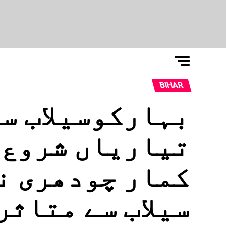
BIHAR
بہارکوسیلاب س
تیاریاں شروع، 
کمار چودھری ن
سیلاب سے متاثر