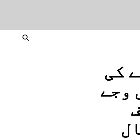
 کی
 وجے
ف
ال