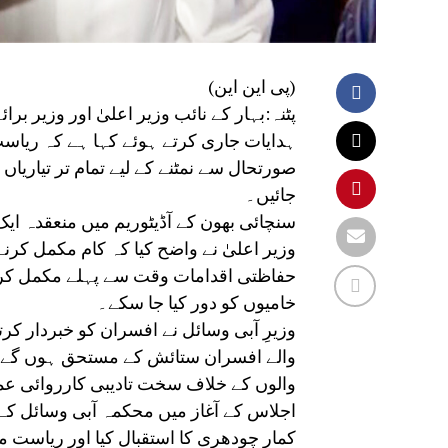
(پی این این)
پٹنہ:بہار کے نائب وزیر اعلیٰ اور وزیر ب
ہدایات جاری کرتے ہوئے کہا ہے کہ ریا
صورتحال سے نمٹنے کے لیے تمام تر تیاریا
جائیں۔
سنچائی بھون کے آڈیٹوریم میں منعقدہ ا
وزیر اعلیٰ نے واضح کیا کہ کام مکمل کرنے 
حفاظتی اقدامات وقت سے پہلے مکمل کر لیے
خامیوں کو دور کیا جا سکے۔
وزیرِ آبی وسائل نے افسران کو خبردار ک
والے افسران ستائش کے مستحق ہوں گے، ج
والوں کے خلاف سخت تادیبی کارروائی عم
اجلاس کے آغاز میں محکمہ آبی وسائل کے
کمار چودھری کا استقبال کیا اور ریاست می