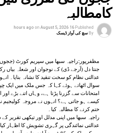
کامطالبہ
on
August 5, 2026
16 hours ago
Published
By
سچ کی آواز ڈیسک
جنتا دل (آرجے ڈی) کے نوجوان اور شعلہ بیاں 
عدالتی نظام کو سخت تنقید کا نشانہ بنایا۔ ان
سوال اٹھاتے ہوئے کہا کہ جس ملک میں ایک چپ
امتحانات سے گزرنا پڑتا ہے، وہاں اتنے بڑے او
کیسے ہو جاتی ہے؟ انہوں نے مروجہ کولیجیم ن
ختم کرنے کا مطالبہ کیا۔
راجیہ سبھا میں اپنی مدلل اور تیکھی تقریر کے 
عدالتی نمائندگی پر گہری تشویش کا اظہار کیا۔ س