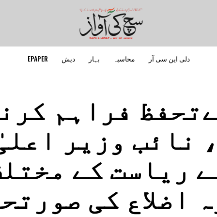
دلی این سی آر
محاسبہ
بہار
دیش
EPAPER
ےتحفظ فراہم کرنے
نائب وزیر اعلیٰ
ے ریاست کے مختل
ہ اضلاع کی صورتح