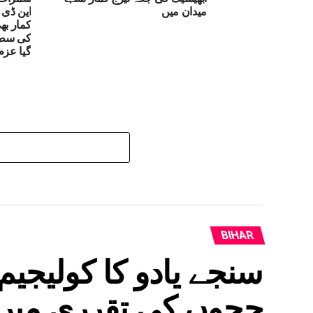
میدان میں
این ڈی 
کمار بھ
کی سطح 
گیا عزم
BIHAR
سنجے یادو کا کولیجیم
ججوں کی تقرری میں 