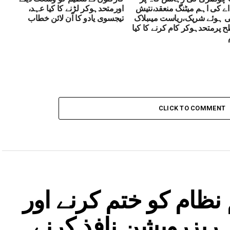
اے کی اہم میٹنگ منعقد،نتیش
اورمتحدہوکر لڑنے کا کیا عہد،
ی ہوئے شریک،ریاست میںبلاک
تیجسوی یادو کا آن لائن خطاب
پرمتحدہوکر کام کرنے کا کیا
CLICK TO COMMENT
 نظام کو ختم کرنے اور
ریزرویشن نافذ کرنے