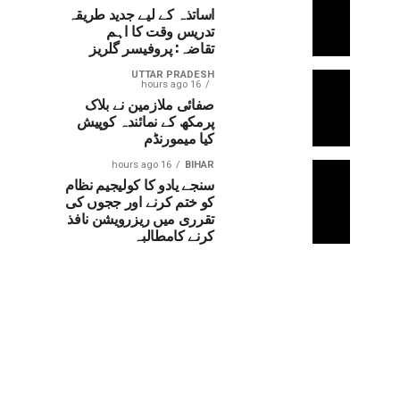
اساتذہ کے لیے جدید طریقہ
تدریس وقت کا اہم
تقاضہ: پروفیسر گلریز
UTTAR PRADESH
16 hours ago
صفائی ملازمین نے بلاک
پرمکھ کے نمائندہ کوپیش
کیا میمورنڈم
16 hours ago
BIHAR
سنجے یادو کا کولیجیم نظام
کو ختم کرنے اور ججوں کی
تقرری میں ریزرویشن نافذ
کرنے کامطالبہ