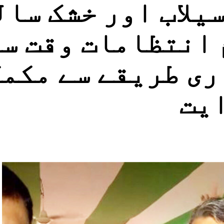
لاب اور خشک سال
 انتظامات وقت س
ری طریقے سے مکم
ایت