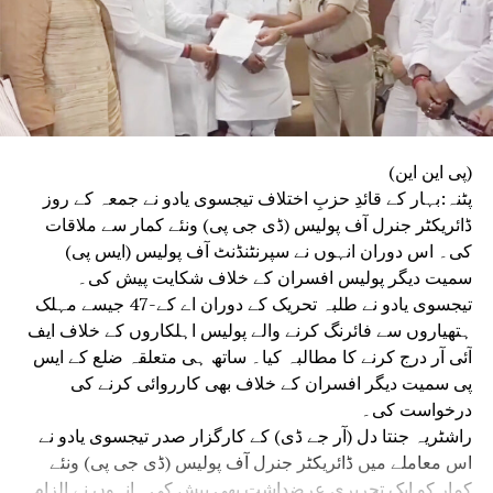
(پی این این)
پٹنہ:بہار کے قائدِ حزبِ اختلاف تیجسوی یادو نے جمعہ کے روز
ڈائریکٹر جنرل آف پولیس (ڈی جی پی) ونئے کمار سے ملاقات
کی۔ اس دوران انہوں نے سپرنٹنڈنٹ آف پولیس (ایس پی)
سمیت دیگر پولیس افسران کے خلاف شکایت پیش کی۔
تیجسوی یادو نے طلبہ تحریک کے دوران اے کے-47 جیسے مہلک
ہتھیاروں سے فائرنگ کرنے والے پولیس اہلکاروں کے خلاف ایف
آئی آر درج کرنے کا مطالبہ کیا۔ ساتھ ہی متعلقہ ضلع کے ایس
پی سمیت دیگر افسران کے خلاف بھی کارروائی کرنے کی
درخواست کی۔
راشٹریہ جنتا دل (آر جے ڈی) کے کارگزار صدر تیجسوی یادو نے
اس معاملے میں ڈائریکٹر جنرل آف پولیس (ڈی جی پی) ونئے
کمار کو ایک تحریری عرضداشت بھی پیش کی۔ انہوں نے الزام