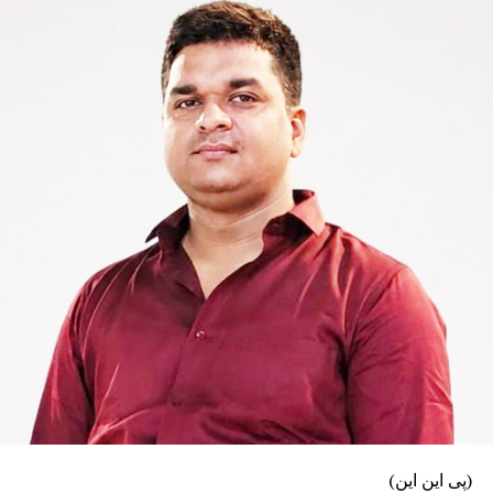
جانا چاہیے۔
سنجے جھا نے کہا کہ فرخہ بیراج کی تعمیر دریائے ہگلی میں
مناسب آبی بہاؤ برقرار رکھنے اور کولکاتا بندرگاہ کی ضروریات
پوری کرنے کے مقصد سے کی گئی تھی، لیکن بہار گزشتہ کئی
دہائیوں سے دریائے گنگا کے پانی کی ناکافی دستیابی کے مسئلے
سے دوچار ہے۔انہوں نے کہا کہ جنوبی بہار کے متعدد اضلاع
میں زیرِ زمین پانی کی سطح مسلسل نیچے جا رہی ہے، جس
کے باعث پینے کے پانی اور آبپاشی دونوں کے لیے پانی کی شدید
قلت پیدا ہو رہی ہے۔سنجے جھا نے کہا کہ بہار کی موجودہ
اور مستقبل کی ضروریات پوری کرنے کے لیے دریائے گنگا کے
پانی کی وافر دستیابی ناگزیر ہے۔ انہوں نے کہا کہ سال 2050
تک بہار کو اضافی دو ہزار کیوسک پانی کی ضرورت
ہوگی۔
انہوں نے مرکزی حکومت سے مطالبہ کیا کہ موجودہ
شکل میں معاہدے کی تجدید نہ کی جائے، بلکہ نئی
آبی حکمتِ عملی مرتب کرنے سے قبل تمام متعلقہ
ریاستوں کی ضروریات کا سائنسی بنیادوں پر جامع
جائزہ لیا جائے۔انہوں نے کہا، “جب تک بہار کے
مفادات کا مکمل تحفظ یقینی نہیں بنایا جاتا، اس
(پی این این)