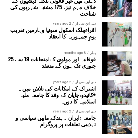
دہلی میں غیر قانونی بنگلہ دیشیوں کے
خلاف مہم تیز، 175 مشتبہ شہریوں کی
شناخت
دلی این سی آر
2 years ago
اقراءپبلک اسکول سونیا وہارمیں تقریب
یومِ جمہوریہ کا انعقاد
بہار
8 months ago
فوقانیہ اور مولوی کےامتحانات 19 سے 25
جنوری تک ہوں گے منعقد
دلی این سی آر
2 years ago
اشتراک کے امکانات کی تلاش میں ہ
±کائیدو،جاپان کے وفد کا جامعہ ملیہ
اسلامیہ کا دورہ
دلی این سی آر
2 years ago
جامعہ :ایران ۔ہندکے مابین سیاسی و
تہذیبی تعلقات پر پروگرام