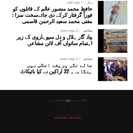
بہار
1 year ago
حافظ محمد منصور عالم کے قاتلوں کو
فوراً گرفتار کرکے دی جائےسخت سزا :
مفتی محمد سعید الرحمن قاسمی
محاسبہ
2 years ago
بیاد گار ہلال و دل سیوہاروی کے زیر
اہتمام ساتواں آف لائن مشاعرہ
محاسبہ
2 years ago
جالے نگر پریشد اجلاس میں
ہنگامہ، 22 اراکین نے کیا بائیکاٹ