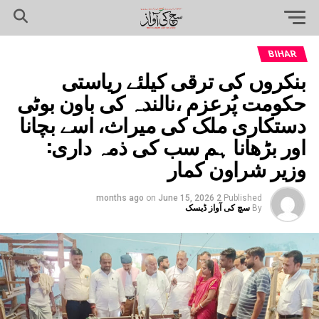
BIHAR
بنکروں کی ترقی کیلئے ریاستی
حکومت پُرعزم ،نالندہ کی باون بوٹی
دستکاری ملک کی میراث، اسے بچانا
اور بڑھانا ہم سب کی ذمہ داری:
وزیر شراون کمار
on
June 15, 2026
2 months ago
Published
By
سچ کی آواز ڈیسک