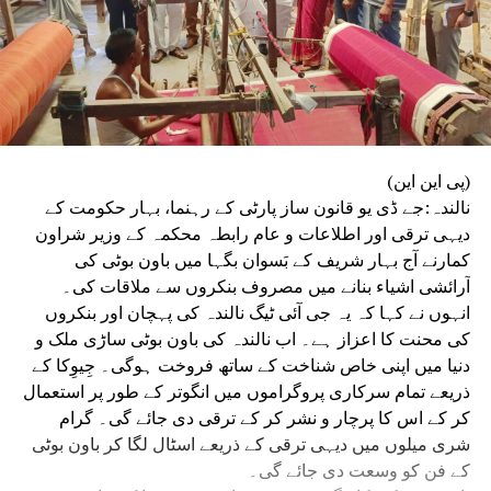
(پی این این)
نالندہ:جے ڈی یو قانون ساز پارٹی کے رہنما، بہار حکومت کے
دیہی ترقی اور اطلاعات و عام رابطہ محکمہ کے وزیر شراون
کمارنے آج بہار شریف کے بَسوان بگہا میں باون بوٹی کی
آرائشی اشیاء بنانے میں مصروف بنکروں سے ملاقات کی۔
انہوں نے کہا کہ یہ جی آئی ٹیگ نالندہ کی پہچان اور بنکروں
کی محنت کا اعزاز ہے۔ اب نالندہ کی باون بوٹی ساڑی ملک و
دنیا میں اپنی خاص شناخت کے ساتھ فروخت ہوگی۔ جِیوِکا کے
ذریعے تمام سرکاری پروگراموں میں انگوتر کے طور پر استعمال
کر کے اس کا پرچار و نشر کر کے ترقی دی جائے گی۔ گرام
شری میلوں میں دیہی ترقی کے ذریعے اسٹال لگا کر باون بوٹی
کے فن کو وسعت دی جائے گی۔