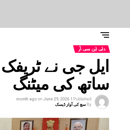
دلی این سی آر
ایل جی نے ٹریفک 
ساتھ کی میٹنگ
on
June 29, 2026
1 month ago
Published
By
سچ کی آواز ڈیسک