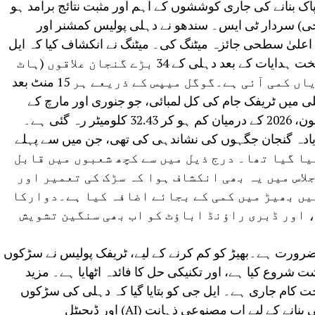
ک بنانے کی جاری کوششوں کے اہم اور مثبت نتائج برآمد ہو
 جی) سردار ٹی ایس۔ سندھو نے دہلی پولیس کمشنر اور
 اعلیٰ سطحی جائزہ میٹنگ کی۔ میٹنگ نے انکشاف کیا کہ ایل
جی کی 2 اپریل 2026 کو جاری کی گئی سخت ہدایات کے بعد دہلی کے 34 بڑے گنجان علاقوں (ہاٹ
سپاٹ) میں ٹریفک کی بھیڑ میں نمایاں کمی آئی ہے۔گوگل میپس کے ذریعے ہر 15 منٹ بعد
لی میں ٹریفک جام کی کل لمبائی، جو جنوری اور مارچ کے
درمیان 48.25 کلومیٹر تھی، اپریل اور 25 جون، 2026 کے درمیان کم ہو کر 32.43 کلومیٹر رہ گئی ہے۔
 دہلی میں 62 سب سے زیادہ گنجان جگہوں کی نشاندہی کی تھی، جن میں سے پہلے
م شروع کیا گیا تھا۔ درج ذیل میں سے کچھ شعبوں میں قابل
اس میں یہ بھی انکشاف ہوا کہ سڑک کی تعمیر اور
میں بھیڑ میں کمی کے بجائے اضافہ کیا ہے۔دوارکا
اور ڈبری راؤنڈ اباؤٹ کو اب بھی سنگین تشویش
رورت ہے۔بھیڑ کو کم کرنے کے لیے، ٹریفک پولیس نے سڑکوں
ت شروع کیا ہے، اور تکنیکی حل کا فائدہ اٹھایا ہے۔ مزید
ت کام جاری ہے۔ ایل جی کو بتایا گیا کہ دہلی کی سڑکوں
کی 24 گھنٹے، سات دن کی نگرانی کو یقینی بنانے کے لیے اب مصنوعی ذہانت (AI) اور ڈیجیٹل