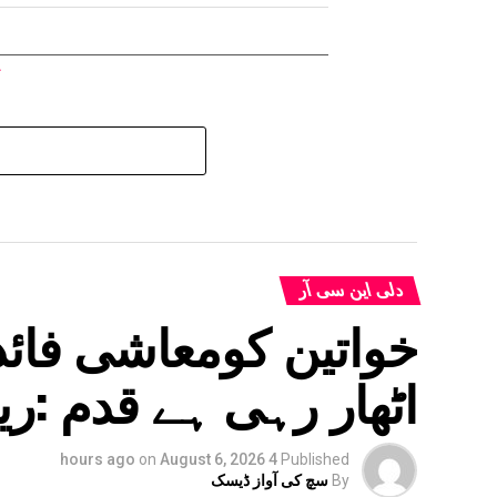
دلی این سی آر
خواتین کومعاشی فائدہ
اٹھار رہی ہے قدم :ری
on
August 6, 2026
4 hours ago
Published
By
سچ کی آواز ڈیسک