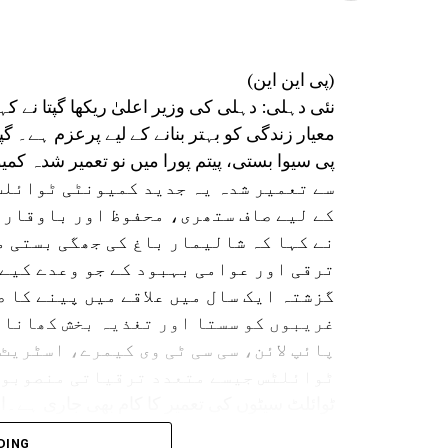
(پی این این)
نئی دہلی: دہلی کی وزیر اعلیٰ ریکھا گپتا نے 
معیار زندگی کو بہتر بنانے کے لیے پرعزم ہے۔ گپ
سے تعمیر شدہ یہ جدید کمیونٹی ٹوائل
کے لیے صاف ستھری، محفوظ اور باوقار 
نے کہا کہ شالیمار باغ کی جھگی بستی 
ترقی اور عوامی بہبود کے جو وعدے کیے ت
گزشتہ ایک سال میں علاقے میں پینے کا 
غریبوں کو سستا اور تغذیہ بخش کھانا 
پائپ لائن، سی سی ٹی وی کیمرے، اسٹریٹ
ٹوائلٹ سیٹوں کی تعمیر کا کام بھی جاری ہے۔
رہنےوالے لوگوں کے معیار زندگی کو بہتر بنانے
DING