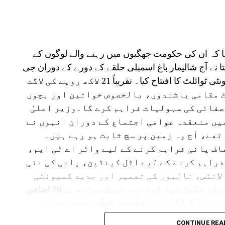
کہا کہ ان کی حکومت جھگیوں میں رہنے والے لوگوں کے
تا نے آج شالیمار باغ اسمبلی حلقے کے دورے کے دوران جی
پی سیوا بستی، پیتم پورا میں نو تعمیر شدہ کمیونٹی ٹوائلٹ کا افتتاح کیا۔ تقریباً 21 لاکھ روپے کی لاگت
ٹ مقامی باشندوں، بالخصوص خواتین اور بچوں
صفائی کی سہولیات فراہم کرے گا۔وزیر اعلیٰ
میں منعقدہ عوامی اجتماع کے دوران انہوں نے
ھے، آج وہ زمین پر سچ ثابت ہو رہے ہیں۔
صاف پانی فراہم کرنے کے لیے واٹر اے ٹی ایم،
فراہم کرنے کے لیے اٹل کینٹین، پانی کی نئی
 لائٹس، نالیوں کی تعمیر اور جدید کمیونٹی
ٹوائلٹس جیسے متعدد ترقیاتی منصوبوں کو مکمل کیا گیا ہے۔ اس کے ساتھ ہی 50 اضافی
انہوں نے کہا کہ دہلی حکومت جھگی بستیوں میں
 کے لیے پرعزم ہے۔ وزیر اعظم نریندر مودی کی رہنمائی
CONTINUE REA