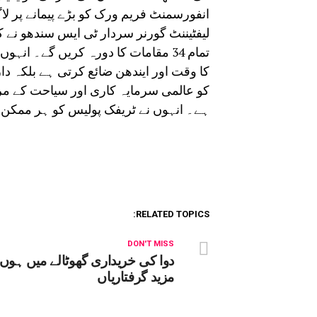
انفورسمنٹ فریم ورک کو بڑے پیمانے پر لاگو
لیفٹیننٹ گورنر سردار ٹی ایس سندھو نے کہ
تمام 34 مقامات کا دورہ کریں گے۔ ان
کا وقت اور ایندھن ضائع کرتی ہے بلکہ د
کو عالمی سرمایہ کاری اور سیاحت کے مرک
ہے۔ انہوں نے ٹریفک پولیس کو ہر ممکن ان
RELATED TOPICS:
DON'T MISS
دوا کی خریداری گھوٹالے میں ہوں
مزید گرفتاریاں