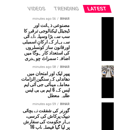
VIDEOS
TRENDING
LATEST
56 minutes ago
BIHAR
مصنوعی ذہانت اور
ڈیجیٹل ٹیکنالوجی ترقی کا
سب سے بڑا وسیلہ،اے آئی
سے بہار کے ارکانِ اسمبلی
اورقانون ساز کونسلروں
کی استعداد کار ہوگا میں
اضافہ: سمراٹ چوہدری
58 minutes ago
BIHAR
پیپر لیک اور امتحان میں
دھاندلی کے سنگین الزامات
معاملے میںآئی جی آئی ایم
ایس کے 6 ایم بی بی ایس
طلبہ معطل
59 minutes ago
BIHAR
گورنر کی شفقت نے بچائی
دیپک پرکاش کی کرسی،
بہار حکومت کی سفارش
پر لیا گیا فیصلہ،اب 16