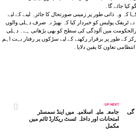
 کیا جائے گا۔
ا کہ وہ ذاتی طور پر زمینی صورتحال کا جائزہ لینے کے لیے
ہوں نے ٹریفک پولیس کو خبردار کیا کہ بھیڑ نہ صرف دہلی والوں
ارالحکومت میں آلودگی کی سطح کو بھی بڑھاتی ہے۔ دہلی
ز کے طور پر برقرار رکھنے کے لیے سڑکوں پر رفتار بہت اہم
تظامی تعاون کا یقین دلایا۔
UP NEXT
 گی
جامعہ ملیہ اسلامیہ میں اینڈ سمسٹر
امتحانات اور داخلہ ٹسٹ ریکارڈ ٹائم میں
مکمل