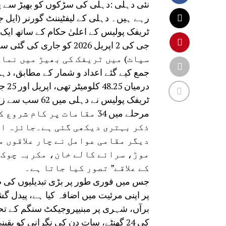
نئی دہلی :دہلی کی سڑکوں کو بھیڑ سے پا
رہے ہیں۔ دہلی کے لیفٹیننٹ گورنر (ایل
ٹریفک پولیس کے اعلیٰ حکام کے ساتھ ایک
جمع کیے گئے اعداد و شمار کے مطابق، دہ
ٹریفک پولیس نے
مرحلے میں 34 مقامات پر کا
ذکر بہتری دیکھی گئی ہے۔جائزہ اجل
دیگر مقامی عوامل نے چار علاقوں 
موڑ، سرائے کالے خان، مکربہ چوک، 
کے علاقے” تصور کیا جاتا ہے۔
جس میں فوری طور پر بڑی تبدیلیوں کی ض
پر اپنی مرئیت میں اضافہ کیا ہے، پیدل گش
برآں، شہری پر مبنیپروجیکٹ سنگم کے تح