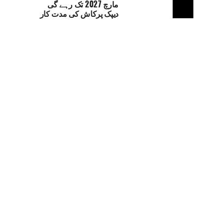
مارچ 2027 تک رہے گی
دیپک پرکاش کی مدت کار