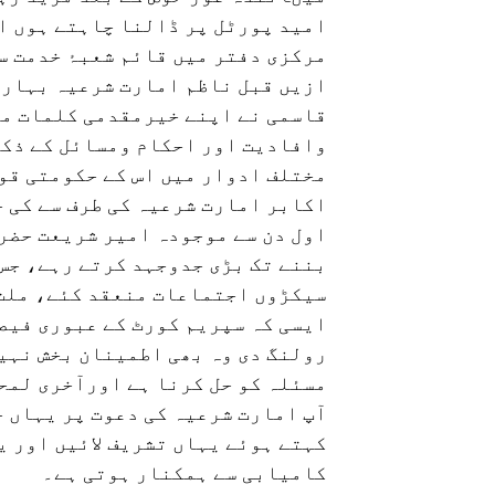
امید پورٹل پر ڈالنا چاہتے ہوں او
مرکزی دفتر میں قائم شعبۂ خدمت س
ازیں قبل ناظم امارت شرعیہ بہار
قاسمی نے اپنے خیرمقدمی کلمات می
وافادیت اور احکام ومسائل کے ذکر
مختلف ادوار میں اس کے حکومتی قو
اکابر امارت شرعیہ کی طرف سے کی 
اول دن سے موجودہ امیر شریعت حضرت
بننے تک بڑی جدوجہد کرتے رہے، جس 
سیکڑوں اجتماعات منعقد کئے، ملت 
ایسی کہ سپریم کورٹ کے عبوری فیص
رولنگ دی وہ بھی اطمینان بخش نہیں
مسئلہ کو حل کرنا ہے اورآخری لمحہ
آپ امارت شرعیہ کی دعوت پر یہاں ج
کہتے ہوئے یہاں تشریف لائیں اور ی
کامیابی سے ہمکنار ہوتی ہے۔