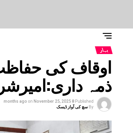
بہار
اوقاف کی حفاظت 
ذمہ داری:امیرشر
on
November 25, 2025
8 months ago
Published
By
سچ کی آواز ڈیسک