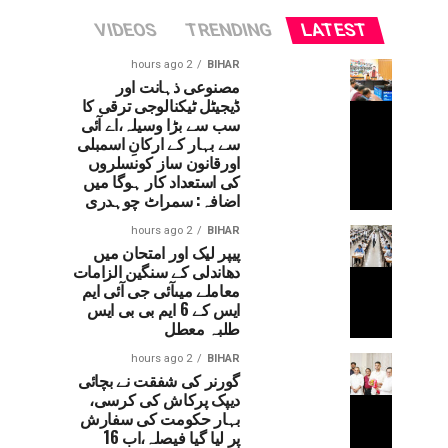
VIDEOS
TRENDING
LATEST
2 hours ago
BIHAR
مصنوعی ذہانت اور
ڈیجیٹل ٹیکنالوجی ترقی کا
سب سے بڑا وسیلہ،اے آئی
سے بہار کے ارکانِ اسمبلی
اورقانون ساز کونسلروں
کی استعداد کار ہوگا میں
اضافہ: سمراٹ چوہدری
2 hours ago
BIHAR
پیپر لیک اور امتحان میں
دھاندلی کے سنگین الزامات
معاملے میںآئی جی آئی ایم
ایس کے 6 ایم بی بی ایس
طلبہ معطل
2 hours ago
BIHAR
گورنر کی شفقت نے بچائی
دیپک پرکاش کی کرسی،
بہار حکومت کی سفارش
پر لیا گیا فیصلہ،اب 16