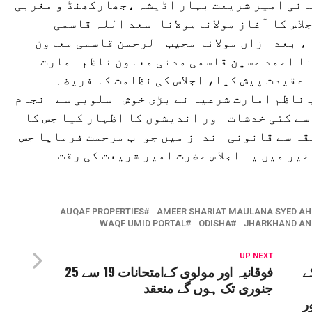
مانی امیر شریعت بہار اڈیشہ ،جھارکھنڈ و مغربی
اس کا آغاز مولانامولانااسعد اللہ قاسمی
ا ، بعدا زاں مولانا مجیب الرحمن قاسمی معاون
نا احمد حسین قاسمی مدنی معاون ناظم امارت
عقیدت پیش کیا، اجلاس کی نظامت کا فریضہ
 ناظم امارت شرعیہ نے بڑی خوش اسلوبی سے انجام
سے کئی خدشات اور اندیشوں کا اظہار کیا جس کا
قہ سے قانونی انداز میں جواب مرحمت فرمایا جس
یر میں یہ اجلاس حضرت امیر شریعت کی رقت
AUQAF PROPERTIES
AMEER SHARIAT MAULANA SYED AH
WAQF UMID PORTAL
ODISHA
JHARKHAND AN
UP NEXT
ے
فوقانیہ اور مولوی کےامتحانات 19 سے 25
جنوری تک ہوں گے منعقد
ر