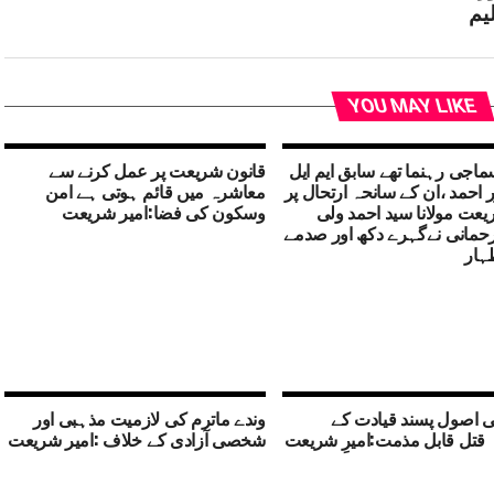
یم
YOU MAY LIKE
اجی رہنما تھے سابق ایم ایل
قانون شریعت پر عمل کرنے سے
 احمد ،ان کے سانحہ ارتحال پر
معاشرہ میں قائم ہوتی ہے امن
یعت مولانا سید احمد ولی
وسکون کی فضا:امیر شریعت
حمانی نےگہرے دکھ اور صدمے
ظہار
ی اصول پسند قیادت کے
وندے ماترم کی لازمیت مذہبی اور
 قتل قابل مذمت:امیرِ شریعت
شخصی آزادی کے خلاف :امیر شریعت