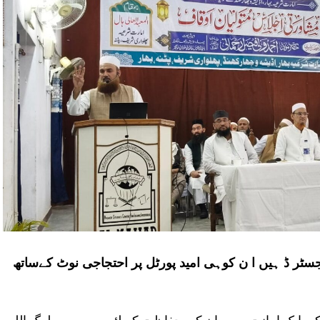
جسٹر ڈ ہیں ا ن کوہی امید پورٹل پر احتجاجی نوٹ کےساتھ