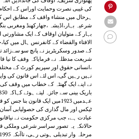
پھلواری شریف: اوقاف کی جائدادیں اللہ 
کی غیبی نصرت وحمایت اوراس کے احکام 
ہرحال میں منشاء واقف کے مطابق اس کے 
شرعیہ بہار،اڈیشہ ،جھارکھنڈ ومغربی بنگ
الافتاء والقضاء کے کانفرنس ہال میں کی
کے صدور وسکریٹریز نے پانچ سو سےزائد
،انسانی حقوق اور سپریم کورٹ کے مخت
نہیں رہیں گی، اس لئے اس قانون کی و
نے اپنے ایک گھنٹہ کے خطاب میں وقف کی
عہدمیں 1923میں ایک قانون بنا 
ٹیکس اور مال گذاری کی حصولیابی آسان ہ
عبادت ہے، جب مرکزی حکومت نے نیاقانون 
حالانکہ یہ تصور سراسر شرعی وملکی ق