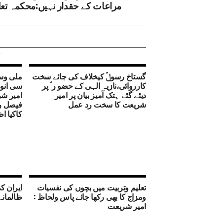
مراعات کے حقدار نہیں:محکمہ تعل
گستاخ رسولؐ کیخلاف کی جائے سخت
ملی وسم
کارروائی،نازیہ الہی کے حضو ر ؐ پر
سی انور
دیئے گئے ہتک آمیز بیان پر امیر
امیر شر
شریعت کا سخت رد عمل
فیصل ر
کاکیا ا
تعلیم وتربیت میں بچوں کی نفسیات
ایران ک
ومزاج کا بھی رکھا جائے پاس ولحاظ :
ظالمانہ
امیر شریعت