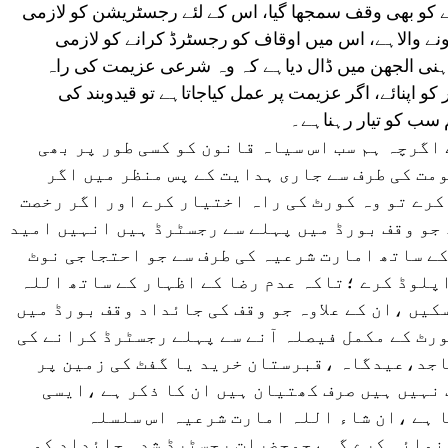
رنے کو بھی وقف سمجھا گیا، اس کے لئے رجسٹریشن کو لازمی
ہونے والاہے، اس میں اوقاف کو رجسٹرڈ کرانے کو لازمی
 ذہنی الجھن میں ڈال دیاہے کہ وہ شرعی عزیمت کی راہ
کو اپنائے، اگر عزیمت پر عمل کیاجاتاہے تو قیدوبند کی
 سب کو تیار رہناہے۔
اگرچہ ہم سب اس سیاہ قانون کو کسی طور پر بھی
مت کی طرف سے جاری ہدایت کے پس منظر میں اگر
رے تو وہ کورٹ کی راہ اختیار کرے اور اگر رخصت
جو وقف بورڈ میں پہلے سے رجسٹرڈ ہیں انہیں امید
ے ساتھ امارت شرعیہ کی طرف سے جو احتجاجی نوٹ
پلوڈ کرے ؛تاکہ عدم رضا کے اظہار کے ساتھ اللہ
کیں ،ان کے علاوہ جو وقف کی جائداد وقف بورڈ میں
رٹ کے مکمل فیصلہ آنے سے پہلے رجسٹرڈ کرانے کی
جد،عیدگاہ ،قبرستان خرید یا گفٹ کی زمین پر
نہیں ہیں صرف کھتیان ہیں ان کا ذکر ہے ،ایسی
 ہے ،ان شاء اللہ امارت شرعیہ اس سلسلہ
ہنمائی کرے گی ،جوحضرات رجسٹرڈ شدہ جائداد کو