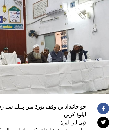
جو جائیداد یں وقف بورڈ میں پہلے سے ر
اپلوڈ کریں
(پی این این)