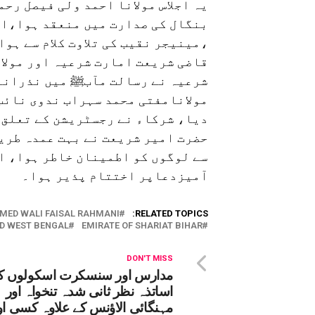
یہ اجلاس مولانا احمد ولی فیصل رح
بنگال کی صدارت میں منعقد ہوا،اجل
،مینیجر نقیب کی تلاوت کلام سے ہو
قاضی شریعت امارت شرعیہ اور مولا
شرعیہ نے رسالت مآبﷺ میں نذرانہ 
مولانامفتی محمد سہراب ندوی نائب
دیا، شرکاء نے رجسٹریشن کے تعلق 
حضرت امیر شریعت نے بہت عمدہ طری
سے لوگوں کو اطمینان خاطر ہوا، اخ
آمیزدعاپر اختتام پذیر ہوا۔
MED WALI FAISAL RAHMANI
RELATED TOPICS:
D WEST BENGAL
EMIRATE OF SHARIAT BIHAR
DON'T MISS
مدارس اور سنسکرت اسکولوں ک
اساتذہ نظر ثانی شدہ تنخواہ اور
مہنگائی الاؤنس کے علاوہ کسی او