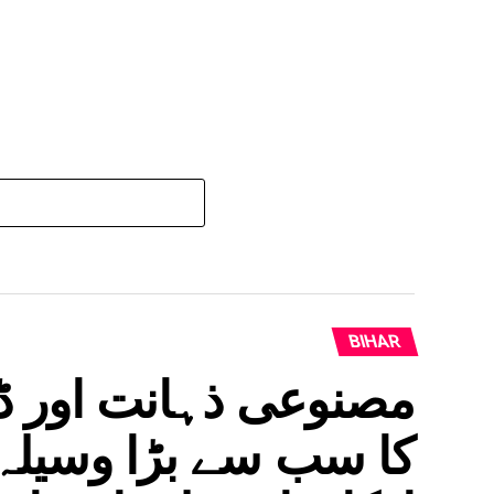
BIHAR
مصنوعی ذہانت اور ڈی
کا سب سے بڑا وسیلہ،