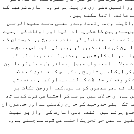
ر انہیں دشواری در پیش ہو تو وہ امارت شرعیہ کے
ے فائدہ اٹھا سکتے ہیں۔
،اڈیشہ وجھارکھنڈ وصدر مفتی محمد سعیدالرحمن
ںمندوبین کا شکریہ ادا کیا اور اوقاف کی اہمیت
 کے ساتھ اوقاف کی گرانقدر تاریخ ،ہندوستان کے
انین کی خطرناکیوں کو بیان کیا اور اس تعلق سے
جانے والی کاوشوں پر روشنی ڈالتے ہوئے کہاکہ
 مولانا احمد ولی فیصل رحمانی بل سے لیکر قانون
کی ایک لمبی تاریخ ہے کہ اس کے قانون کے خلاف
کو وقف کی حفاظت کے لئے بیدار کیا، بدقسمتی
لہ نے بھی سبھوں کو مایوس کیا اورجن نکات پر
 ہے،ان حالات میں ہم سب کو اجتماعی قوت کے ساتھ
 تک اپنی جدوجہد کو جاری رکھنی ہے اور جس طرح آج
مع ہوئے ہیں آئندہ بھی امارت کی آواز پر لبیک
قین مانیں جو تحریک اجتماعی قوت سے چلتی ہے وہ