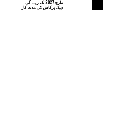
مارچ 2027 تک رہے گی
دیپک پرکاش کی مدت کار