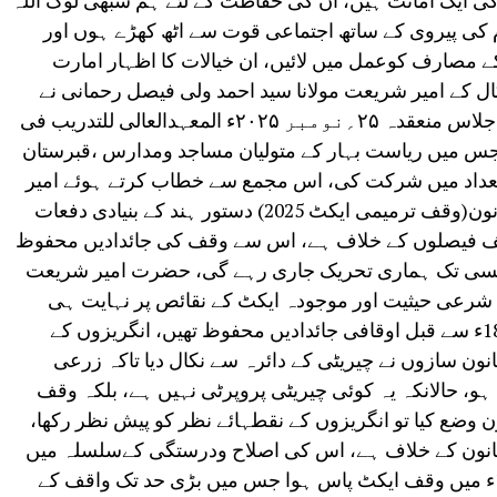
کی ایک امانت ہیں، ان کی حفاظت کے لئے ہم سبھی لوگ اللہ
کی پیروی کے ساتھ اجتماعی قوت سے اٹھ کھڑے ہوں اور
مصارف کوعمل میں لائیں، ان خیالات کا اظہار امارت
ال کے امیر شریعت مولانا سید احمد ولی فیصل رحمانی نے
بہار کے متولیان اوقاف کے ایک مشاورتی اجلاس منعقدہ ۲۵؍نومبر ۲۰۲۵ء المعہدالعالی للتدریب فی
ا،جس میں ریاست بہار کے متولیان مساجد ومدارس ،قبرستان
 تعداد میں شرکت کی، اس مجمع سے خطاب کرتے ہوئے امیر
شریعت مدظلہ نے فرمایاکہ وقف کا نیا قانون(وقف ترمیمی ایکٹ 2025) دستور ہند کے بنیادی دفعات
لف فیصلوں کے خلاف ہے، اس سے وقف کی جائدادیں محفوظ
اپسی تک ہماری تحریک جاری رہے گی، حضرت امیر شریعت
 شرعی حیثیت اور موجودہ ایکٹ کے نقائص پر نہایت ہی
باریک بینی سے جائزہ لیتے ہوئے کہاکہ 1850ء سے قبل اوقافی جائدادیں محفوظ تھیں، انگریزوں کے
جس کو قانون سازوں نے چیریٹی کے دائرہ سے نکال دیا تاکہ زرعی
و، حالانکہ یہ کوئی چیریٹی پروپرٹی نہیں ہے، بلکہ وقف
وضع کیا تو انگریزوں کے نقطہائے نظر کو پیش نظر رکھا،
انون کے خلاف ہے، اس کی اصلاح ودرستگی کےسلسلہ میں
مرحلہ وار تبدیلی ہوتی رہی، تاآنکہ 1995ء میں وقف ایکٹ پاس ہوا جس میں بڑی حد تک واقف کے