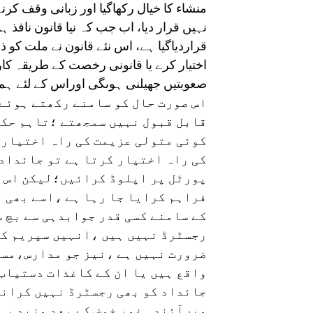
منشاء کا خیال رکھاگیا اور زبانی وقف ک
نہیں قرار دیا، اب جب کہ نیا قانون نافذ 
قراردیاگیا ہے، اس نئے قانون نے ملت کو
اختیار کرے یا قانونی رخصت کے طریقہ کار 
صعوبتیں جھیلنی ہوںگی اوراس کے لئے ہم
اس صورت حال کو سامنے رکھتے ہوئے 
قابل قبول نہیں سمجھتے ؛تاہم حکو
کوئی متولی عزیمت کی راہ اختیار ک
کی راہ اختیار کرتا ہے تو جائداد 
پورٹل پر اپلوڈ کرائیں؛لیکن اس ک
فراہم کرایا جا رہا ہے ،اسے بھی ا
کے سامنے کسی قدر جوابدہی سے بچ س
رجسٹرڈ نہیں ہیں ،انہیں سپریم کو
ضرورت نہیں ہے ،نیز جو مدارس،مسا
واقع ہیں یا ان کے کاغذات دستیاب 
جائداد کو بھی رجسٹرڈ نہیں کرانا
میںآئندہ غور خوض کے بعد مزید ر