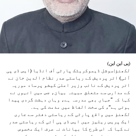
موقع پر پہنچ کر راحت و بچاؤ کے کام میں تیزی لانے
کی ہدایت دی ہے۔ انھوں نے زخمیوں کے مناسب علاج کو
یقینی بنانے اور جاں بحق افراد کے اہل خانہ سے
رابطہ کر کے انہیں ہر ممکن مدد فراہم کرنے کے بھی
احکامات صادر کیے ہیں۔
(پی این این)
لکھنؤ:سوشل ڈیموکریٹک پارٹی آف انڈیا (ایس ڈی پی
آئی) اتر پردیش کے ریاستی صدر نظام الدین خان نے
اتر پردیش کے نائب وزیر اعلیٰ کیشو پرساد موریہ
کے مدارس سے متعلق مبینہ بیان، جس میں انہوں نے
کہا کہ “جہاں بھی مدرسہ ہے، وہاں دہشت گردی پیدا
ہوتی ہے”، کی سخت الفاظ میں مذمت کی ہے۔
لکھنؤ میں واقع پارٹی کے ریاستی دفتر سے جاری
ایک پریس ریلیز میں ایس ڈی پی آئی کے ریاستی صدر
نے کہا کہ اس طرح کا بیانات نہ صرف ایک مخصوص
مذہب سے تعلق رکھنے والے کروڑوں شہریوں کے