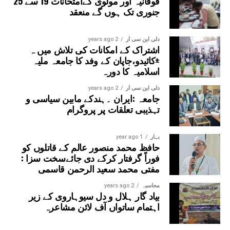
فوقانیہ اور مولوی کےامتحانات 19 سے 25
جنوری تک ہوں گے منعقد
دلی این سی آر
2 years ago
اشتراک کے امکانات کی تلاش میں ہ
±کائیدو،جاپان کے وفد کا جامعہ ملیہ
اسلامیہ کا دورہ
دلی این سی آر
2 years ago
جامعہ :ایران ۔ہندکے مابین سیاسی و
تہذیبی تعلقات پر پروگرام
بہار
1 year ago
حافظ محمد منصور عالم کے قاتلوں کو
فوراً گرفتار کرکے دی جائےسخت سزا :
مفتی محمد سعید الرحمن قاسمی
محاسبہ
2 years ago
بیاد گار ہلال و دل سیوہاروی کے زیر
اہتمام ساتواں آف لائن مشاعرہ