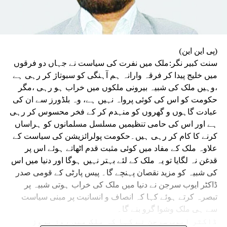
(پی این این)
سنت کبیر نگر:ملک میں نفرت کی سیاست نے جہاں دو فرقوں
میں خلیج پیدا کر فرقہ وارانہ ہم آہنگی کو سبوتاژ کر رہی ہے
،وہیں ملک کی شبیہ بیرونی ملکوں میں خراب ہو رہی ،مگر
حکومت کو اس کی کوئی پرواہ نہیں ہے، وہ بلڈورز سے ان کی
عبادت گاہوں و گھروں کو منہدم کر کے فخر محسوس کر رہی
ہے اور اس کی حامی تنظیمیں مسلسل مسلمانوں کو ہراساں
کرنے کا کام کر رہی ہیں۔حکومت پولرائزیشن کی سیاست کے
علاوہ ملک کے مفاد میں کوئی مثبت قدم اٹھاتے ہوئے اس پر
قدغن نہ لگایا تو یہ ملک کے لئے بہتر نہیں ہوگا اور دنیا میں اس
کی شبیہ کو مزید نقصان پہنچے گا۔ پیس پارٹی کے قومی صدر
ڈاکٹر ایوب سرجن نے دنیا میں ملک کی خراب ہوتی شبیہ پر
تبصرہ کرتے ہوئے کہا کہ انصاف و انسانیت پر مبنی سیاست
سے ہی ملک وشوا گرو بنے گا۔
ڈاکٹر ایوب سرجن نے کہا کہ ملک میں روز بروز