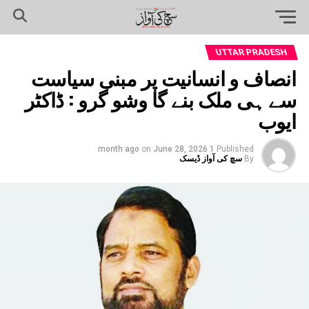
UTTAR PRADESH
انصاف و انسانیت پر مبنی سیاست
سے ہی ملک بنے گا وشو گرو : ڈاکٹر
ایوب
on
June 28, 2026
1 month ago
Published
By
سچ کی آواز ڈیسک