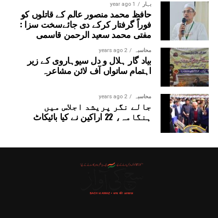
بہار
1 year ago
حافظ محمد منصور عالم کے قاتلوں کو
فوراً گرفتار کرکے دی جائےسخت سزا :
مفتی محمد سعید الرحمن قاسمی
محاسبہ
2 years ago
بیاد گار ہلال و دل سیوہاروی کے زیر
اہتمام ساتواں آف لائن مشاعرہ
محاسبہ
2 years ago
جالے نگر پریشد اجلاس میں
ہنگامہ، 22 اراکین نے کیا بائیکاٹ