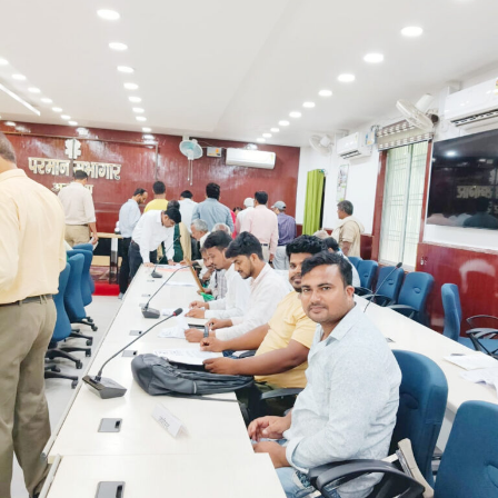
لیے ایک “اہل، ایماندار اور ترقی پسند” شخص کو
وزیر اعلیٰ مقرر کرنے کی اپیل کی۔ مسٹر کشور نے
دعویٰ کیا کہ بانکی پور اسمبلی ضمنی انتخاب کے
نتائج نے ریاست کی قیادت میں تبدیلی کے لیے عوام
کی خواہش کو واضح کر دیا ہے۔
انہوں نے بانکی پور ضمنی انتخاب میں جیت کی طرف بڑھتے
ہوئے گنتی مرکز کے باہر نامہ نگاروں سے بات چیت کرتے ہوئے
کہا کہ عوام نے نیشنل ڈیموکریٹک الائنس (این ڈی اے) کو 202
ایم ایل ایز کا مینڈیٹ دیا تھا۔ انہوں نے کہا کہ اب بی جے پی کی
ذمہ داری ہے کہ وہ بہار کی قیادت کسی ایسے شخص کے
سپرد کرے جس کا عکس بے داغ ہو اور جو تعلیم، روزگار اور گڈ
گورننس کو یقینی بنانے کے ساتھ ساتھ ہجرت (مائگریشن) کو
روک سکے۔
مسٹر کشور نے کہا کہ بہار کو ایک ایسے اچھے اور اہل وزیر
اعلیٰ کی ضرورت ہے جو معیاری تعلیم فراہم کرے، روزگار کے
مواقع پیدا کرے اور بہاریوں کے وقار کو بحال کرے۔انہوں نے
کسی متبادل لیڈر کا نام لیے بغیر کہا کہ ان کی مخالفت کسی
فرد یا پارٹی سے نہیں بلکہ’’کمزور قیادت‘‘سے ہے۔ وزیر اعلیٰ
مسٹر چودھری کا نام لیے بغیر ان کی طرف اشارہ کرتے ہوئے