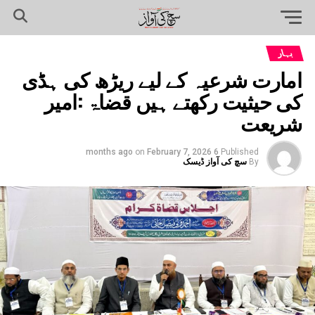
بہار
امارت شرعیہ کے لیے ریڑھ کی ہڈی
کی حیثیت رکھتے ہیں قضاۃ :امیر
شریعت
on
February 7, 2026
6 months ago
Published
By
سچ کی آواز ڈیسک