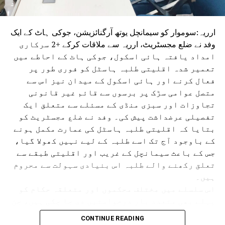
انہوں نے الزام لگایا کہ ان سے لوگ اچھی طرح واقف ہیں اور
اگر ایسی ہی قیادت برقرار رہی تو بہار کی ترقی پر برا اثر پڑے
ارریہ:سوموار کو سیمانچل یوتھ آرگنائزیشن، جوکی ہاٹ کے ایک
گا۔
وفد نے ضلع مجسٹریٹ، ارریہ سے ملاقات کرکے +2 سرکاری
امداد یافتہ ہائی اسکول، جوکی ہاٹ کے احاطے میں
تعمیر شدہ اقلیتی طلبہ ہاسٹل کو فوری طور پر
فعال کرنے اور ہائی اسکول کے میدان نیز اس سے
متصل عوامی سڑک پر برسوں سے قائم غیر قانونی
تجاوزات اور سبزی منڈی کے مسئلے سے متعلق ایک
تفصیلی عرضداشت پیش کی۔ وفد نے ضلع مجسٹریٹ کو
بتایا کہ اقلیتی طلبہ ہاسٹل کی عمارت مکمل ہونے
کے باوجود آج تک اسے طلبہ کے لیے نہیں کھولا گیا،
جس کے باعث سیمانچل کے غریب اور اقلیتی طبقے سے
تعلق رکھنے والے طلبہ اس بنیادی سہولت سے محروم
ہیں۔
اس سلسلے میں مختلف محکموں اور متعلقہ حکام کو
پہلے بھی متعدد بار درخواستیں دی جا چکی ہیں، جن
کی تفصیلات بھی ضلع مجسٹریٹ کے سامنے پیش کی
CONTINUE READING
گئیں۔ اس موقع پر وفد نے جوکی ہاٹ ہائی اسکول کے