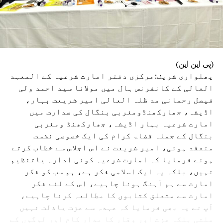
(پی این این)
پھلواری شریف:مرکزی دفتر امارت شرعیہ کے المعہد
العالی کے کانفرنس ہال میں مولانا سید احمد ولی
فیصل رحمانی مد ظلہ العالی امیر شریعت بہار،
اڈیشہ، جھارکھنڈومغربی بنگال کی صدارت میں
امارت شرعیہ بہار اڈیشہ، جھارکھنڈ ومغربی
بنگال کے جملہ قضاۃ کرام کی ایک خصوصی نشست
منعقد ہوئی، امیر شریعت نے اس اجلاس سے خطاب کرتے
ہوئے فرمایا کہ امارت شرعیہ کوئی ادارہ یاتنظیم
نہیں، بلکہ یہ ایک اسلامی فکر ہے، ہم سب کو فکر
امارت سے ہم آہنگ ہونا چاہیے، اس کے لئے فکر
امارت سے متعلق کتابوں کا مطالعہ کرنا چاہیے،
آپ نے یہ بھی فرمایا کہ عہدہ سے عزت یاذلت نہیں
ملتی بلکہ عزت اور وقار کا مدار کام اور لوگوں کے