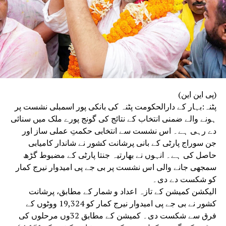
(پی این این)
پٹنہ:بہار کے دارالحکومت پٹنہ کی بانکی پور اسمبلی نشست پر
ہونے والے ضمنی انتخاب کے نتائج کی گونج پورے ملک میں سنائی
دے رہی ہے۔ اس نشست سے انتخابی حکمتِ عملی ساز اور
جن سوراج پارٹی کے بانی پرشانت کشور نے شاندار کامیابی
حاصل کی ہے۔ انہوں نے بھارتیہ جنتا پارٹی کے مضبوط گڑھ
سمجھی جانے والی اس نشست پر بی جے پی امیدوار نیرج کمار
کو شکست دے دی۔
الیکشن کمیشن کے تازہ اعداد و شمار کے مطابق، پرشانت
کشور نے بی جے پی امیدوار نیرج کمار کو 19,324 ووٹوں کے
فرق سے شکست دی۔ کمیشن کے مطابق 32وں مرحلوں کی