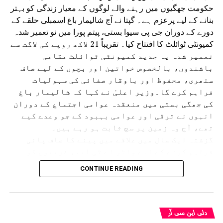
حکومت جھگیوں میں رہنے والے لوگوں کے معیار زندگی کو بہتر
بنانے کے لیے پرعزم ہے۔ گپتا نے آج شالیمار باغ اسمبلی حلقے کے
دورے کے دوران جی پی سیوا بستی، پیتم پورا میں نو تعمیر شدہ
کمیونٹی ٹوائلٹ کا افتتاح کیا۔ تقریباً 21 لاکھ روپے کی لاگت سے
تعمیر شدہ یہ جدید کمیونٹی ٹوائلٹ مقامی
باشندوں، بالخصوص خواتین اور بچوں کے لیے صاف
ستھری، محفوظ اور باوقار صفائی کی سہولیات
فراہم کرے گا۔وزیر اعلیٰ نے کہا کہ شالیمار باغ
کی جھگی بستی میں منعقدہ عوامی اجتماع کے دوران
انہوں نے ترقی اور عوامی بہبود کے جو وعدے کیے
تھے، آج وہ زمین پر سچ ثابت ہو رہے ہیں۔
گزشتہ ایک سال میں علاقے میں پینے کا صاف پانی
فراہم کرنے کے لیے واٹر اے ٹی ایم، غریبوں کو
سستا اور تغذیہ بخش کھانا فراہم کرنے کے لیے اٹل
CONTINUE READING
کینٹین، پانی کی نئی پائپ لائن، سی سی ٹی وی
کیمرے، اسٹریٹ لائٹس، نالیوں کی تعمیر اور جدید
کمیونٹی ٹوائلٹس جیسے متعدد ترقیاتی منصوبوں
کو مکمل کیا گیا ہے۔ اس کے ساتھ ہی 50 اضافی ٹوائلٹ
دلی این سی آر