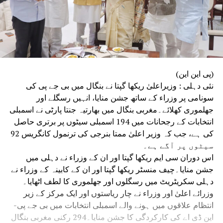
(پی این این)
نئی دہلی : وزیراعلیٰ ریکھا گپتا نے بنگال میں بی جے پی کی
سونامی پر وزراء کے ساتھ جشن منایا، انہیں رسگلے اور
جھلموری کھلائے۔مغربی بنگال میں بھارتیہ جنتا پارٹی نے اسمبلی
انتخابات کے رجحانات میں 194 اسمبلی سیٹوں پر برتری حاصل
کی ہے، جب کہ وزیر اعلیٰ ممتا بنرجی کی ترنمول کانگریس 92
سیٹوں پر آگے ہے۔
اس دوران سی ایم ریکھا گپتا اور ان کے وزراء نے دہلی میں
جشن منایا۔چیف منسٹر ریکھا گپتا اور ان کے کابینہ کے وزراء نے
دہلی سکریٹریٹ میں رسگلوں اور جھلموری کا لطف اٹھایا۔
وزرائے اعلیٰ اور وزراء نے چار ریاستوں اور ایک مرکز کے زیر
انتظام علاقوں میں ہونے والے اسمبلی انتخابات میں بی جے پی-
این ڈی اے کی کارکردگی کا جشن منایا۔294 رکنی مغربی بنگال