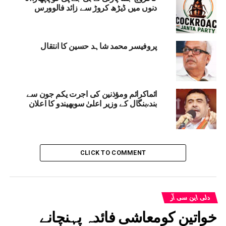
دنوں میں ڈیڑھ کروڑ سے زائد فالوورس
پروفیسر محمد شاہد حسین کا انتقال
ائماکرائم ومؤذنین کی اجرت یکم جون سے
بند،بنگال کے وزیر اعلیٰ سوبھیندو کا اعلان
CLICK TO COMMENT
دلی این سی آر
خواتین کومعاشی فائدہ پہنچانے