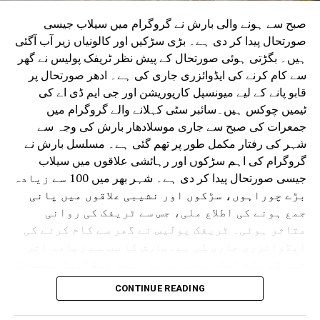
صبح سے ہونے والی بارش نے گروگرام میں سیلاب جیسی
صورتحال پیدا کر دی ہے۔ بڑی سڑکیں اور کالونیاں زیر آب آگئی
ہیں۔ بگڑتی ہوئی صورتحال کے پیش نظر ٹریفک پولیس نے گھر
سے کام کرنے کی ایڈوائزری جاری کی ہے۔ ادھر صورتحال پر
قابو پانے کے لیے میونسپل کارپوریشن اور جی ایم ڈی اے کی
ٹیمیں چوکس ہیں۔سائبر سٹی کہلانے والے گروگرام میں
جمعرات کی صبح سے جاری موسلادھار بارش کی وجہ سے
شہر کی رفتار مکمل طور پر تھم گئی ہے۔ مسلسل بارش نے
گروگرام کی اہم سڑکوں اور رہائشی علاقوں میں سیلاب
جیسی صورتحال پیدا کر دی ہے۔ شہر بھر میں 100 سے زیادہ
بڑے چوراہوں، سڑکوں اور نشیبی علاقوں میں پانی
جمع ہونے کی اطلاع ملی، جس سے ٹریفک کی روانی
متاثر ہوئی۔ ٹریفک پولیس نے گھر سے کام کرنے کی
ایڈوائزری جاری کی ہے۔بارش کا سب سے زیادہ اثر
شہر کے بڑے انڈر پاسز پر پڑا ہے۔ میڈانتا ہسپتال
سے دہلی کی طرف جانے والا انڈر پاس کئی فٹ پانی سے
CONTINUE READING
بھر گیا۔ ایک گاڑی رک گئی اور پانی بھرنے میں
پھنس گئی۔ اسی طرح سرائے الوردی ریلوے انڈر پاس