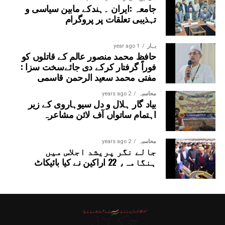
جامعہ :ایران ۔ہندکے مابین سیاسی و
تہذیبی تعلقات پر پروگرام
بہار
1 year ago
حافظ محمد منصور عالم کے قاتلوں کو
فوراً گرفتار کرکے دی جائےسخت سزا :
مفتی محمد سعید الرحمن قاسمی
محاسبہ
2 years ago
بیاد گار ہلال و دل سیوہاروی کے زیر
اہتمام ساتواں آف لائن مشاعرہ
محاسبہ
2 years ago
جالے نگر پریشد اجلاس میں
ہنگامہ، 22 اراکین نے کیا بائیکاٹ