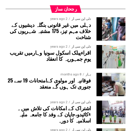
حکام کا کہنا ہے کہ پانی کی نکاسی میں مدد کے لیے
تمام نکاسی آب کے مقامات پر اہلکار تعینات کیے
رجحان ساز
گئے ہیں۔
دلی این سی آر
2 years ago
دہلی میں غیر قانونی بنگلہ دیشیوں کے
خلاف مہم تیز، 175 مشتبہ شہریوں کی
شناخت
دلی این سی آر
2 years ago
اقراءپبلک اسکول سونیا وہارمیں تقریب
یومِ جمہوریہ کا انعقاد
بہار
8 months ago
فوقانیہ اور مولوی کےامتحانات 19 سے 25
جنوری تک ہوں گے منعقد
دلی این سی آر
2 years ago
اشتراک کے امکانات کی تلاش میں ہ
±کائیدو،جاپان کے وفد کا جامعہ ملیہ
اسلامیہ کا دورہ
دلی این سی آر
2 years ago