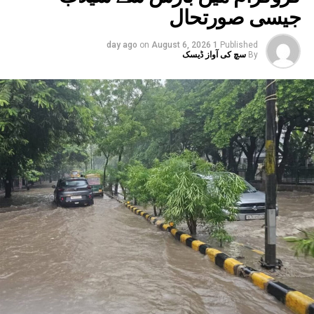
جیسی صورتحال
توسیع ہوں گے۔ فی الحال، میٹرو نوئیڈا کے سیکٹر-51 سے گریٹر
نوئیڈا کے گریٹر نوئیڈا ڈپو تک ایکوا لائن پر چلتی ہے۔ اب، اس
on
August 6, 2026
1 day ago
Published
لائن کو پھیلانے اور میٹرو کو سیکٹر-142 سے بوٹینیکل گارڈن اور
By
سچ کی آواز ڈیسک
گریٹر نوئیڈا ڈپو سے بوڈاکی روٹس پر چلانے کے منصوبے جاری
ہیں۔ ان دونوں راستوں کو اتر پردیش کی کابینہ سے بھی
منظوری مل چکی ہے۔ مرکزی منظوری کے بعد، NMRC نے ان
دونوں راستوں پر کام شروع کرنے کے لیے تقریباً چھ ماہ قبل
ٹینڈر جاری کیا تھا۔ ٹینڈر کی آخری تاریخ میں دو بار توسیع کی
گئی۔ اب اس عمل کے لیے ایجنسی کا انتخاب کر لیا گیا ہے۔این
ایم آر سی کے عہدیداروں نے بتایا کہ دونوں راستوں پر کام
شروع کرنے کے لئے ایل این ٹی نامی ایجنسی کا انتخاب کیا گیا
ہے۔ یہ ایجنسی دونوں راستوں پر تعمیراتی کام کرے گی۔
دونوں راستوں پر سول کام کے لیے منتخب کردہ ایجنسی لارسن
اینڈ ٹوبرو (L&T) ہے۔ سول ورک کی تخمینہ لاگت 1,200 کروڑ
ہے۔اس لائن پر آٹھ اسٹیشن بنائے جائیں گے۔ ان میں
سیکٹر-38A بوٹینیکل گارڈن، سیکٹر-44، نوئیڈا آفس، سیکٹر-96،
سیکٹر-97، سیکٹر-105، سیکٹر-108، سیکٹر-93، اور پنچشیل
بوائز انٹر کالج شامل ہوں گے۔