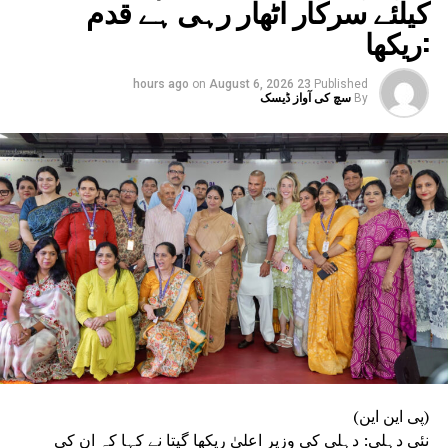
کیلئے سرکار اٹھار رہی ہے قدم
:ریکھا
on
August 6, 2026
23 hours ago
Published
By
سچ کی آواز ڈیسک
(پی این این)
نئی دہلی: دہلی کی وزیر اعلیٰ ریکھا گپتا نے کہا کہ ان کی