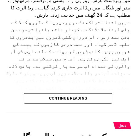
میں زبردست بارش ہورہی ہے۔ بستی مہاراشٹر، مراٹھاواڑہ،
بیدر اور تلنگانہ میں ریڈ الرٹ جاری کردیا گیاہے۔ ریڈ الرٹ کا
مطلب ہے کہ 24 گھنٹے میں حد سے زیادہ بارش۔
دریں اثنا اتراکھنڈ میں ردپریا کے گوری کنڈ کے
پاس لینڈ سلائڈنگ سے کیدار ناتھ یاترا تیسرے دن
بھی بند رہی ۔ اس دوران کئی گھروں میں پتھروں کا
ملبہ گھس گیا۔ اور نصف درجن گاڑیوں کے بہنے کی
خبریں ہیں۔ کانوڑیوں کو بچانے کے لئے ایس ڈی آر
ایف ٹیم لگی ہوئی ہے۔ آسام میں سیلاب سے مرنے
والوں کی تعداد اب سو سے پار کرگئی ہے۔ پانچ لاکھ
سے زائد آبادی والے علاقے زیر آب ہیں۔ وہاں کے لوگ
دوسرے محفوظ علاقوں میں منتقل کردیئے گئے ہیں۔
محکمہ موسمیات کے مطابق ایک اگست تک آسام اور
دوسری ریاستوں میں بھاری بارش اور بجلی گرنے کے
CONTINUE READING
امکانات ہیں۔آسام میں تنسکویا، بھیما جی ،
لکھیم پور، شیو ساگر، جورہارٹ اور گولہ گھاٹ
جیسے سرحدی اضلاع کو الرٹ کردیا گیا ہے۔
گجرات میں دو دنوں کی بارش نے عام زندگی مفلوج کردی ہے
دیش
یہاں بھی ہائی الرٹ جاری کردیا گیا ہے۔ مدھیہ پردیش میں