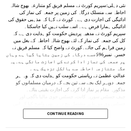
نئی دہلی:سپریم کورٹ نے مسلم فریق کو متنازعہ بھوج شالہ
احاطہ سے منسلک درگاہ کی زمین پر جمعہ کی نماز کی
ادائیگی کی اجازت دی ہے۔ کورٹ نے کہا کہ مذہبی حقوق کی
ادائیگی ہمارا فرض ہے۔ اسے سلب نہیں کیا جاسکتا۔
سپریم کورٹ نے مدھیہ پردیش حکومت کو ہدایت دی ہے کہ
کل کی جمعہ کی نماز کے لئے بھوج شالہ احاطہ کے بغل میں
زمین فراہم کی جائے۔کورٹ نے واضح کیا کہ مسلم فریق نے
خسرہ نمبر596جسے درگاہ کی زمین بتایا گیا ہے وہاں
پر جمعہ کی نماز ادا کرنے کی اجازت مانگی ہے۔یہ
جگہ متنازعہ احاطہ سے بالکل نزدیک ہے ۔
عدالتِ عظمیٰ نے ریاستی حکومت کو ہدایت دی کہ وہ ہر
جمعہ دوپہر ایک بجے سے تین بجے کے درمیان مسلمانوں کو
مذکورہ مقام پر نماز ادا کرنے کی اجازت یقینی بنائے۔
چیف جسٹس سوریہ کانت، جسٹس جوی مالیا باگچی اور
جسٹس وی موہنا پر مشتمل بنچ نے یہ بھی واضح کیا کہ اس
حکم سے ریاستی حکومت اور مسلم فریق باہمی رضامندی سے
CONTINUE READING
جمعہ کی نماز کے لیے کسی متبادل مقام پر غور کرنے سے
محروم نہیں ہوں گے۔ 14 جولائی کو سپریم کورٹ نے عبوری