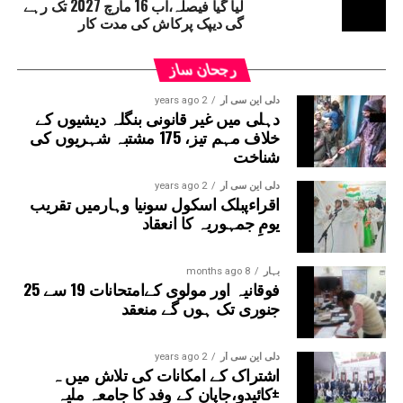
لیا گیا فیصلہ،اب 16 مارچ 2027 تک رہے
گی دیپک پرکاش کی مدت کار
رجحان ساز
دلی این سی آر
2 years ago
دہلی میں غیر قانونی بنگلہ دیشیوں کے
خلاف مہم تیز، 175 مشتبہ شہریوں کی
شناخت
دلی این سی آر
2 years ago
اقراءپبلک اسکول سونیا وہارمیں تقریب
یومِ جمہوریہ کا انعقاد
بہار
8 months ago
فوقانیہ اور مولوی کےامتحانات 19 سے 25
جنوری تک ہوں گے منعقد
دلی این سی آر
2 years ago
اشتراک کے امکانات کی تلاش میں ہ
±کائیدو،جاپان کے وفد کا جامعہ ملیہ