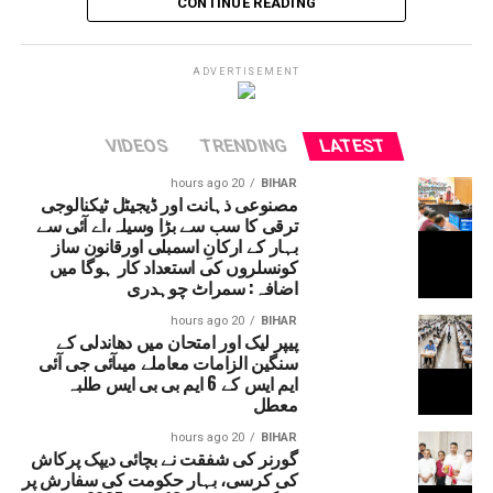
CONTINUE READING
میں لینڈ سلائڈنگ کی وجہ سے آمدورفت ٹھپ تھی لیکن
اب چھ دنوں کے بعد آمدورفت جاری ہوئی ہے۔
امرناتھ یاترا بھی شروع کردی گئی ہے۔
ADVERTISEMENT
VIDEOS
TRENDING
LATEST
20 hours ago
BIHAR
مصنوعی ذہانت اور ڈیجیٹل ٹیکنالوجی
ترقی کا سب سے بڑا وسیلہ،اے آئی سے
بہار کے ارکانِ اسمبلی اورقانون ساز
کونسلروں کی استعداد کار ہوگا میں
اضافہ: سمراٹ چوہدری
20 hours ago
BIHAR
پیپر لیک اور امتحان میں دھاندلی کے
سنگین الزامات معاملے میںآئی جی آئی
ایم ایس کے 6 ایم بی بی ایس طلبہ
معطل
20 hours ago
BIHAR
گورنر کی شفقت نے بچائی دیپک پرکاش
کی کرسی، بہار حکومت کی سفارش پر