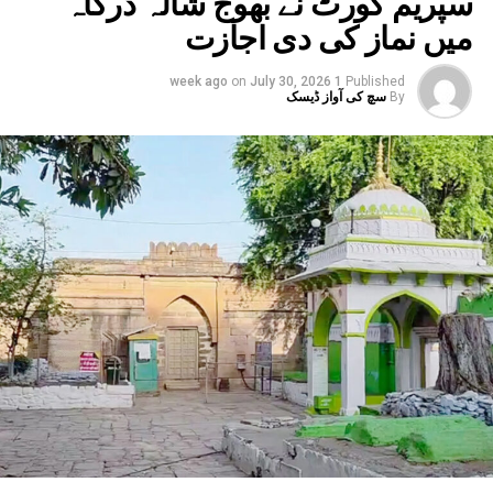
سپریم کورٹ نے بھوج شالہ درگاہ
بھی بارش کا الرٹ جاری کیا گیا ہے۔ وہاں کے 17 اضلع
میں نماز کی دی اجازت
متاثر ہیں۔ یوپی ، بہار کے کئی اضلاع میں بھی
انتظامیہ الرٹ ہے۔
on
July 30, 2026
1 week ago
Published
By
سچ کی آواز ڈیسک