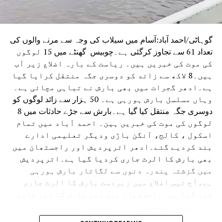
گوہاٹی/احمد آباد:آسام میں سیلاب کی وجہ سے مرنے والوں کی
تعداد 61 سے تجاوز کرگئی ہے۔چوبیس گھنٹے میں 15 لوگوں
کی موت کی خبریں ہیں۔ ریاست کے بارہ اضلاع زیر آب
ہیں۔8 لاکھ سے زائد کو دوسری جگہ منتقل کرایا گیا
ہے۔ادھر گجرات میں بھی بارش نے تباہی مچائی ہے۔
وہاں مسلسل بارش ہورہی ہے۔ 50 ہزار سے زائد لوگوں کو
دوسری جگہ منتقل کیا گیا ہے۔بارش سے جڑے حادثات میں 8
لوگوں کی موت کی خبریں ہین۔ احمد آباد میں تمام
اسکول ، کالج، آنگن باڑی ودیگر تعلیمی ادارے
بند کردیے گئے۔ادھر اترپردیش اور راجستھان میں
بھی بارش کا الرٹ جاری کردیا گیا ہے۔اترپردیش
میں گزشتہ پندرہ دنوں سے لگاتار بارش ہورہی
ہے،آج تیس اضلاع میں زبردست بارش کا الرٹ جاری
کیا گیا ہے۔ راجستھان میں بھی بارش کا دور جاری
ہے۔محکمہ موسمیات نے ریاست کے مختلف حصوں کے
لئے الرٹ جاری کردیا ہے۔ حالانکہ جموں وکشمیر