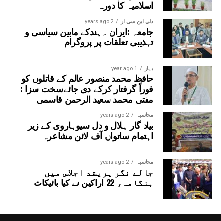
اسلامیہ کا دورہ
دلی این سی آر
2 years ago
جامعہ :ایران ۔ہندکے مابین سیاسی و
تہذیبی تعلقات پر پروگرام
بہار
1 year ago
حافظ محمد منصور عالم کے قاتلوں کو
فوراً گرفتار کرکے دی جائےسخت سزا :
مفتی محمد سعید الرحمن قاسمی
محاسبہ
2 years ago
بیاد گار ہلال و دل سیوہاروی کے زیر
اہتمام ساتواں آف لائن مشاعرہ
محاسبہ
2 years ago
جالے نگر پریشد اجلاس میں
ہنگامہ، 22 اراکین نے کیا بائیکاٹ