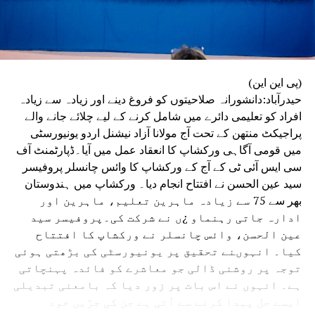
(پی این این)
حیدرآباد:دانشورانہ صلاحیتوں کو فروغ دینے اور زیادہ سے زیادہ
افراد کو تعلیمی دائرے میں شامل کرنے کے لیے چلائے جانے والے
پراجیکٹ منتھن کے تحت آج مولانا آزاد نیشنل اردو یونیورسٹی
میں قومی آگاہی ورکشاپ کا انعقاد عمل میں آیا۔ڈپارٹمنٹ آف
سی ایس آئی ٹی کے آج کے ورکشاپ کا وائس چانسلر پروفیسر
سید عین الحسن نے افتتاح انجام دیا۔ ورکشاپ میں ہندوستان
بھر سے 75 سے زیادہ ماہرین تعلیم، ماہرین اور
ادارہ جاتی رہنماو ¿ں نے شرکت کی۔پروفیسر سید
عین الحسن، وائس چانسلر نے ورکشاپ کا افتتاح
کیا۔ انہوںنے تحقیق پر یونیورسٹی کی بڑھتی ہوئی
توجہ پر روشنی ڈالی جو معاشرے کو فائدہ پہنچاتی
ہے۔ انہوں نے اس بات پر زور دیا کہ بامعنی تبدیلی
ایسے حل پیدا کرنے سے آتی ہے جن کی جڑیں خود