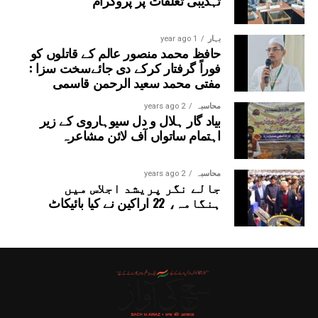
تہذیبی تعلقات پر پروگرام
بہار
1 year ago
حافظ محمد منصور عالم کے قاتلوں کو
فوراً گرفتار کرکے دی جائےسخت سزا :
مفتی محمد سعید الرحمن قاسمی
محاسبہ
2 years ago
بیاد گار ہلال و دل سیوہاروی کے زیر
اہتمام ساتواں آف لائن مشاعرہ
محاسبہ
2 years ago
جالے نگر پریشد اجلاس میں
ہنگامہ، 22 اراکین نے کیا بائیکاٹ