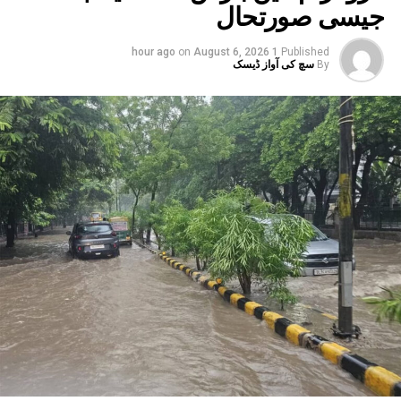
جیسی صورتحال
توسیع ہوں گے۔ فی الحال، میٹرو نوئیڈا کے سیکٹر-51 سے گریٹر
نوئیڈا کے گریٹر نوئیڈا ڈپو تک ایکوا لائن پر چلتی ہے۔ اب، اس
on
August 6, 2026
1 hour ago
Published
لائن کو پھیلانے اور میٹرو کو سیکٹر-142 سے بوٹینیکل گارڈن اور
By
سچ کی آواز ڈیسک
گریٹر نوئیڈا ڈپو سے بوڈاکی روٹس پر چلانے کے منصوبے جاری
ہیں۔ ان دونوں راستوں کو اتر پردیش کی کابینہ سے بھی
منظوری مل چکی ہے۔ مرکزی منظوری کے بعد، NMRC نے ان
دونوں راستوں پر کام شروع کرنے کے لیے تقریباً چھ ماہ قبل
ٹینڈر جاری کیا تھا۔ ٹینڈر کی آخری تاریخ میں دو بار توسیع کی
گئی۔ اب اس عمل کے لیے ایجنسی کا انتخاب کر لیا گیا ہے۔این
ایم آر سی کے عہدیداروں نے بتایا کہ دونوں راستوں پر کام
شروع کرنے کے لئے ایل این ٹی نامی ایجنسی کا انتخاب کیا گیا
ہے۔ یہ ایجنسی دونوں راستوں پر تعمیراتی کام کرے گی۔
دونوں راستوں پر سول کام کے لیے منتخب کردہ ایجنسی لارسن
اینڈ ٹوبرو (L&T) ہے۔ سول ورک کی تخمینہ لاگت 1,200 کروڑ
ہے۔اس لائن پر آٹھ اسٹیشن بنائے جائیں گے۔ ان میں
سیکٹر-38A بوٹینیکل گارڈن، سیکٹر-44، نوئیڈا آفس، سیکٹر-96،
سیکٹر-97، سیکٹر-105، سیکٹر-108، سیکٹر-93، اور پنچشیل
بوائز انٹر کالج شامل ہوں گے۔