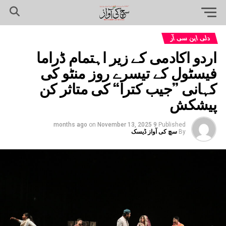
دلی این سی آر
اردو اکادمی کے زیر اہتمام ڈراما
فیسٹول کے تیسرے روز منٹو کی
کہانی ’’جیب کترا‘‘ کی متاثر کن
پیشکش
on
November 13, 2025
9 months ago
Published
By
سچ کی آواز ڈیسک