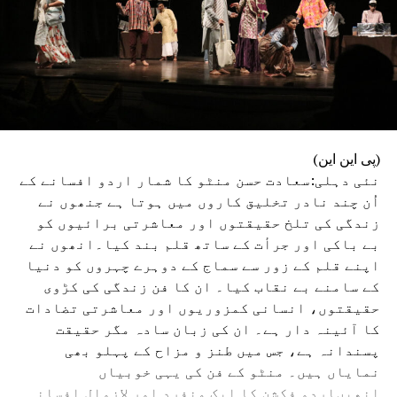
(پی این این)
نئی دہلی:سعادت حسن منٹو کا شمار اردو افسانے کے
اُن چند نادر تخلیق کاروں میں ہوتا ہے جنھوں نے
زندگی کی تلخ حقیقتوں اور معاشرتی برائیوں کو
بے باکی اور جرأت کے ساتھ قلم بند کیا۔انھوں نے
اپنے قلم کے زور سے سماج کے دوہرے چہروں کو دنیا
کے سامنے بے نقاب کیا۔ ان کا فن زندگی کی کڑوی
حقیقتوں، انسانی کمزوریوں اور معاشرتی تضادات
کا آئینہ دار ہے۔ ان کی زبان سادہ مگر حقیقت
پسندانہ ہے، جس میں طنز و مزاح کے پہلو بھی
نمایاں ہیں۔ منٹو کے فن کی یہی خوبیاں
انھیںاردو فکشن کا ایک منفرد اور لازوال افسانہ