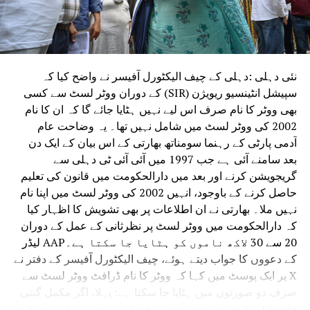
تمام نکاسی آب کے مقامات پر اہلکار تعینات کیے
گئے ہیں۔
نئی دہلی :دہلی کے چیف الیکٹورل آفیسر نے واضح کیا کہ
سپیشل انٹینسیو ریویژن (SIR) کے دوران ووٹر لسٹ سے کسی
بھی ووٹر کا نام صرف اس لیے نہیں ہٹایا جائے گا کہ ان کا نام
2002 کی ووٹر لسٹ میں شامل نہیں تھا۔ یہ وضاحت عام
آدمی پارٹی کے رہنما سومناتھ بھارتی کے اس بیان کے ایک دن
بعد سامنے آئی ہے جب 1997 میں آئی آئی ٹی دہلی سے
گریجویشن کرنے اور بعد میں دارالحکومت میں قانون کی تعلیم
حاصل کرنے کے باوجود، انہیں 2002 کی ووٹر لسٹ میں اپنا نام
نہیں ملا۔ بھارتی نے ان اطلاعات پر بھی تشویش کا اظہار کیا
کہ دارالحکومت میں ووٹر لسٹ پر نظرثانی کے عمل کے دوران
20 سے 30 لاکھ ناموں کو ہٹایا جا سکتا ہے۔AAP لیڈر
کے دعووں کا جواب دیتے ہوئے، چیف الیکٹورل آفیسر کے دفتر نے
X پر ایک پوسٹ میں کہا کہ ووٹر کا نام ڈرافٹ ووٹر لسٹ سے
صرف دو صورتوں میں ہٹایا جا سکتا ہے: پہلا، اگر مکمل گنتی
فارم 17 اگست کی آخری تاریخ تک جمع نہیں کرایا گیا