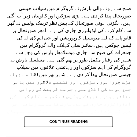
صبح سے ہونے والی بارش نے گروگرام میں سیلاب جیسی
صورتحال پیدا کر دی ہے۔ بڑی سڑکیں اور کالونیاں زیر آب آگئی
ہیں۔ بگڑتی ہوئی صورتحال کے پیش نظر ٹریفک پولیس نے گھر
سے کام کرنے کی ایڈوائزری جاری کی ہے۔ ادھر صورتحال پر
قابو پانے کے لیے میونسپل کارپوریشن اور جی ایم ڈی اے کی
ٹیمیں چوکس ہیں۔سائبر سٹی کہلانے والے گروگرام میں
جمعرات کی صبح سے جاری موسلادھار بارش کی وجہ سے
شہر کی رفتار مکمل طور پر تھم گئی ہے۔ مسلسل بارش نے
گروگرام کی اہم سڑکوں اور رہائشی علاقوں میں سیلاب
جیسی صورتحال پیدا کر دی ہے۔ شہر بھر میں 100 سے زیادہ
بڑے چوراہوں، سڑکوں اور نشیبی علاقوں میں پانی
جمع ہونے کی اطلاع ملی، جس سے ٹریفک کی روانی
متاثر ہوئی۔ ٹریفک پولیس نے گھر سے کام کرنے کی
ایڈوائزری جاری کی ہے۔بارش کا سب سے زیادہ اثر
شہر کے بڑے انڈر پاسز پر پڑا ہے۔ میڈانتا ہسپتال
سے دہلی کی طرف جانے والا انڈر پاس کئی فٹ پانی سے
CONTINUE READING
بھر گیا۔ ایک گاڑی رک گئی اور پانی بھرنے میں
پھنس گئی۔ اسی طرح سرائے الوردی ریلوے انڈر پاس