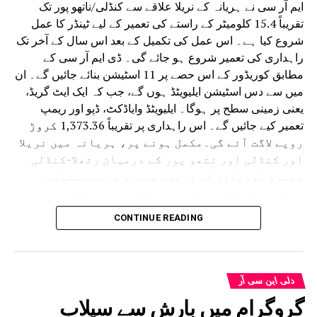
ایم آر سی نے ہریانہ کے نریلا علاقے سے کنڈلی/ناتھو پور تک
آغاز
تقریباً 15.4 کلومیٹر کے راستے کی تعمیر کے لیے ٹینڈر کا عمل
شروع کیا ہے۔ اس عمل کی تکمیل کے بعد اس سال کے آخر تک
راہداری کی تعمیر شروع ہو جائے گی۔ ڈی ایم آر سی کے
مطابق کوریڈور کے اس حصے پر 11 اسٹیشن بنائے جائیں گے۔ ان
میں سے دس اسٹیشن ایلیویٹڈ ہوں گے، جب کہ ایک ایٹ گریڈ،
یعنی زمینی سطح پر ہوگا۔ ایلیویٹڈ وایاڈکٹ، ڈپو اور ریمپ
تعمیر کیے جائیں گے۔ اس راہداری پر تقریباً 1,373.36 کروڑ
روپے لاگت آئے گی۔مکمل ہونے پر، ہریانہ میں نریلا
اور کنڈلی اور نتھو پور کے درمیان رتھلا-کنڈلی
میٹرو کوریڈور کے ذریعے میٹرو سروس دستیاب
ہوگی۔ ریڈ لائن ہریانہ کے کنڈلی اور نتھو پور اور
دہلی کے نریلا کو سیدھے غازی آباد سے جوڑے گی۔ اس
CONTINUE READING
کی تعمیر کی تکمیل کی مدت تین سال ہے۔
NMRC نے نوئیڈا سیکٹر-142 سے سیکٹر-38A بوٹینیکل گارڈن
اور گریٹر نوئیڈا ڈپو سے بوڈاکی روٹس پر میٹرو لائنوں کی تعمیر
کے لیے ایک ایجنسی کا انتخاب کیا ہے۔ اگلے تین سے چار ماہ میں
دلی این سی آر
کام شروع ہونے کی امید ہے۔ مکمل ہونے کے بعد یہ کام تین
گروگرام میں بارش سے سیلاب
سال میں مکمل ہو جائے گا۔یہ دونوں راستے ایکوا لائن کی