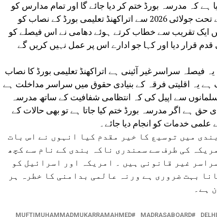
ا ہے کہ مدرسہ بورڈ ختم کر دیا جائے گا اور تمام مدارس کو
یکساں تعلیمی نظام سے متعارف کرانے کے تحت جولائی 2026 سے اتراکھنڈ تعلیمی بورڈ کے نصاب کو
یں ایک تقریب سے خطاب کرتے ہوئے دھامی نے اس فیصلے کو
قدم قرار دیا اور کہا جو ادارے اس پر عمل نہیں کریں گے
ہ فیصلہ سراسر غیر آئینی ہے اتراکھنڈ تعلیمی بورڈ کا نصاب
 ہے یہ اقلیتی فرقہ کے بنیادی حقوق میں سراسر مداخلت ہے
سلمانوں سے اپیل کی کہ انتظامی شفافیت کے ساتھ مدرسہ
دی حق ہے اگر مدرسہ بورڈ ختم کیا جاتا ہے تو بھی حالات کے
علمی خدمات کو انجام دیا جائے۔
ندی میں توسیع کا خیر مقدم کیا انہوں نے اس بات
ریکہ کی طرف سے سمندری ناکہ بندی کے نام سے کچھ
سراسر غیر قانونی ہیں ۔ امریکہ اور اسرائیل کو
انا بہت ضروری ہے ورنہ عالمی بدامنی کا خطرہ ہر
ن ہے۔
MUFTIMUHAMMADMUKARRAMAHMED
MADRASABOARD
DELH