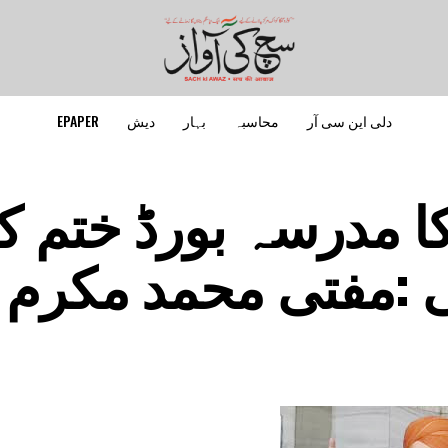
دلی این سی آر
محاسبہ
بہار
دیش
EPAPER
ا مدرسہ بورڈ ختم ک
نی :مفتی محمد مکرم 