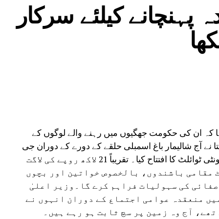
 پہنچانے کیلئے سرکار
کھا
کہا کہ ان کی حکومت جھگیوں میں رہنے والے لوگوں کے
تا نے آج شالیمار باغ اسمبلی حلقے کے دورے کے دوران جی
پی سیوا بستی، پیتم پورا میں نو تعمیر شدہ کمیونٹی ٹوائلٹ کا افتتاح کیا۔ تقریباً 21 لاکھ روپے کی لاگت
ٹ مقامی باشندوں، بالخصوص خواتین اور بچوں
صفائی کی سہولیات فراہم کرے گا۔وزیر اعلیٰ
میں منعقدہ عوامی اجتماع کے دوران انہوں نے
ھے، آج وہ زمین پر سچ ثابت ہو رہے ہیں۔