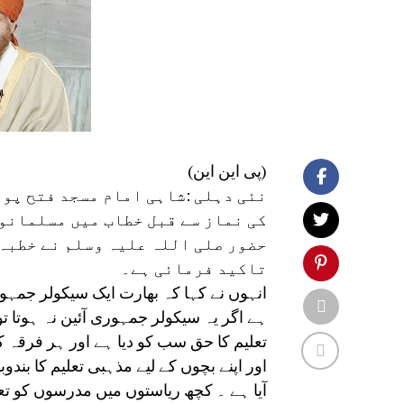
(پی این این)
نئی دہلی :شاہی امام مسجد فتح پور
کی نماز سے قبل خطاب میں مسلمانوں
حضور صلی اللہ علیہ وسلم نے خطبہ 
تاکید فرمائی ہے۔
انہوں نے کہا کہ بھارت ایک سیکولر جمہ
ہے اگر یہ سیکولر جمہوری آئین نہ ہوتا تو
تعلیم کا حق سب کو دیا ہے اور ہر فرقہ 
اور اپنے بچوں کے لیے مذہبی تعلیم کا ب
آیا ہے ۔ کچھ ریاستوں میں مدرسوں کو 