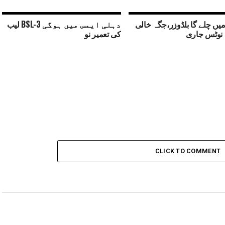
یں چلے گا بلڈوزر،جگہ خالی
دہلی ایمس میں ہوگی BSL-3 لیب
 نوٹس جاری
کی تعمیر نو
CLICK TO COMMENT