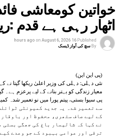
خواتین کومعاشی فائدہ
اٹھار رہی ہے قدم :ری
on
August 6, 2026
16 hours ago
Published
By
سچ کی آواز ڈیسک
(پی این این)
نئی دہلی: دہلی کی وزیر اعلیٰ ریکھا گپتا نے 
معیار زندگی کو بہتر بنانے کے لیے پرعزم ہے۔ گپ
سے تعمیر شدہ یہ جدید کمیونٹی ٹوائل
کے لیے صاف ستھری، محفوظ اور باوقار 
نے کہا کہ شالیمار باغ کی جھگی بستی 
ترقی اور عوامی بہبود کے جو وعدے کیے ت