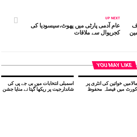
UP NEXT
اف
عام آدمی پارٹی میں پھوٹ،سیسودیا کی
ازمین
کجریوال سے ملاقات
YOU MAY LIKE
لامیں خواتین کی انٹری پر
اسمبلی انتخابات میں بی جے پی کی
کورٹ میں فیصلہ محفوظ
شاندارجیت پر ریکھا گپتا نے منایا جشن