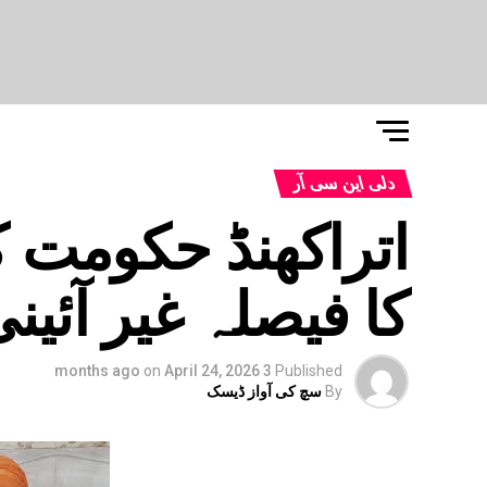
دلی این سی آر
اتراکھنڈ حکومت ک
کا فیصلہ غیر آئی
on
April 24, 2026
3 months ago
Published
By
سچ کی آواز ڈیسک