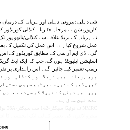
اس اسکیم کے لیے قومی راجدھانی میں خواتین
تقریباً 3.8 لاکھ خواتین نے اس اسکیم کے 
نئی دہلی :بیرونی دہلی اور ہریانہ کے درمیان م
بات یہ ہے کہ ا
کارپوریشن نے مرحلہ IV رتلہ 
تمام ضروری شرائط پوری کرتے ہوئے اپ
نے اس اسکیم سے فائدہ اٹھانے کے لیے ک
عمل شروع کیا ہے۔ اس عمل کی تکمیل کے بعد 
اسٹیشن ایلیویٹڈ ہوں گے، جب کہ ایک ایٹ گریڈ، 
پر، ہریانہ میں نریلا اور کنڈلی اور ن
کوریڈور کے ذریعے میٹرو سروس دستیاب 
پور اور دہلی کے نریلا کو سیدھے غازی ا
مدت تین سال ہے۔
NMRC ن
میٹرو لائنوں کی تعمیر کے لیے ایک ایجنسی کا ا
کی امید ہے۔ مکمل ہونے کے بعد یہ کام تین سال
DING