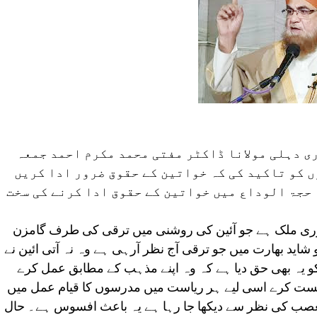
ی دہلی مولانا ڈاکٹر مفتی محمد مکرم احمد جمعہ
 کو تاکید کی کہ خواتین کے حقوق ضرور ادا کریں
حجۃ الوداع میں خواتین کے حقوق ادا کرنے کی سخت
وری ملک ہے جو آئین کی روشنی میں ترقی کی طرف گامزن
 شاید بھارت میں جو ترقی آج نظر آرہی ہے وہ نہ آتی ائین نے
کو یہ بھی حق دیا ہے کہ وہ اپنے مذہب کے مطابق عمل کرے
ندوبست کرے اسی لیے ہر ریاست میں مدرسوں کا قیام عمل میں
تعصب کی نظر سے دیکھا جا رہا ہے یہ باعث افسوس ہے۔ حال