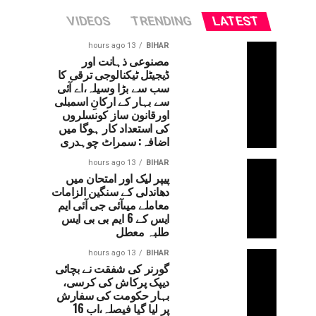
VIDEOS
TRENDING
LATEST
13 hours ago
BIHAR
مصنوعی ذہانت اور
ڈیجیٹل ٹیکنالوجی ترقی کا
سب سے بڑا وسیلہ،اے آئی
سے بہار کے ارکانِ اسمبلی
اورقانون ساز کونسلروں
کی استعداد کار ہوگا میں
اضافہ: سمراٹ چوہدری
13 hours ago
BIHAR
پیپر لیک اور امتحان میں
دھاندلی کے سنگین الزامات
معاملے میںآئی جی آئی ایم
ایس کے 6 ایم بی بی ایس
طلبہ معطل
13 hours ago
BIHAR
گورنر کی شفقت نے بچائی
دیپک پرکاش کی کرسی،
بہار حکومت کی سفارش
پر لیا گیا فیصلہ،اب 16