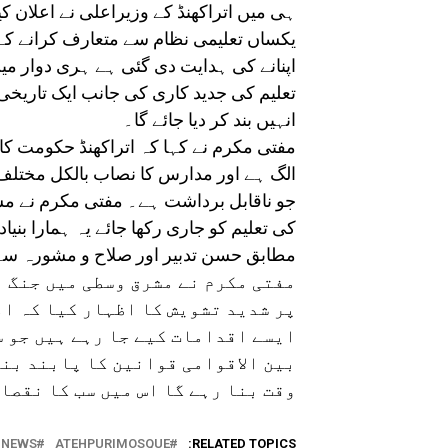
ہی میں اتراکھنڈ کے وزیراعلی نے اعلان کی
اپنانے کی ہدایت دی گئی ہے ہری دوار م
تعلیم کی جدید کاری کی جانب ایک تاریخی 
انہیں بند کر دیا جائے گا۔
مفتی مکرم نے کہا کہ اتراکھنڈ حکومت کا ی
الگ ہے اور مدارس کا نصاب بالکل مختلف
جو ناقابل برداشت ہے۔ مفتی مکرم نے م
کی تعلیم کو جاری رکھا جائے یہ ہمارا بنیا
مطابق حسن تدبیر اور صلاح و مشورہ سے 
مفتی مکرم نے مشرق وسطی میں جنگ ب
پر شدید تشویش کا اظہار کیا کہ ام
ایسے اقدامات کیے جا رہے ہیں جو 
بین الاقوامی قوانین کا پابند بن
وقت بنا رہے گا اس میں سب کا نقصا
INEWS
ATEHPURIMOSQUE
RELATED TOPICS: