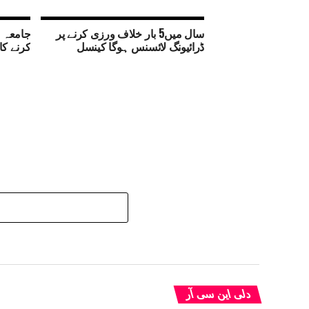
سال میں5 بار خلاف ورزی کرنے پر
جامعہ م
ڈرائیونگ لائسنس ہوگا کینسل
کرنے کا
دلی این سی آر