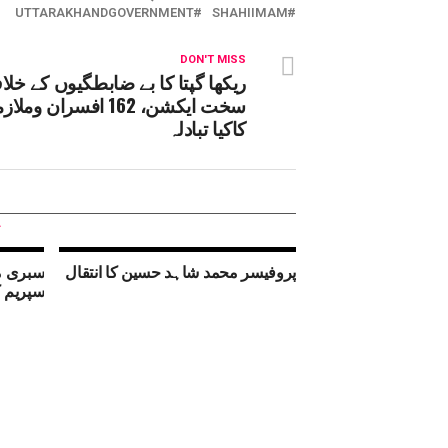
UTTARAKHANDGOVERNMENT
SHAHIIMAM
DON'T MISS
ریکھا گپتا کا بے ضابطگیوں کے خل
سخت ایکشن، 162 افسران ومل
کاکیا تبادلہ
پروفیسر محمد شاہد حسین کا انتقال
سبری ما
سپریم 