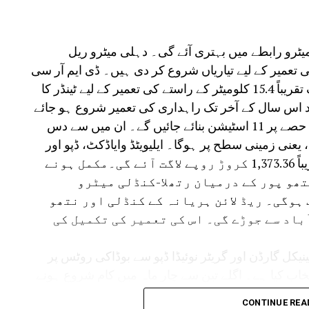
 میں زبردست جوش و خروش دیکھا گیا ہے اور بدھ تک
لیے بنائے گئے پورٹل پر رجسٹریشن کرائی ہے۔ تاہم حیرت کی
یٹرو رابطے میں بہتری آئے گی۔ دہلی میٹرو ریل
ن میں سے صرف 1.2 لاکھ خواتین نے اس اسکیم سے فائدہ اٹھانے کے لیے
کنڈلی کوریڈور کی تعمیر کے لیے تیاریاں شروع کر دی ہیں۔ ڈی ایم آر سی
نی درخواستیں جمع کرائی ہیں۔ریاستی حکومت
نے ہریانہ کے نریلا علاقے سے کنڈلی/ناتھو پور تک تقریباً 15.4 کلومیٹر کے راستے کی تعمیر کے لیے ٹینڈر کا
چھ اصول و ضوابط طے کیے ہیں۔
اس سال کے آخر تک راہداری کی تعمیر شروع ہو جائے
گی۔ ڈی ایم آر سی کے مطابق کوریڈور کے اس حصے پر 11 اسٹیشن بنائے جائیں گے۔ ان میں سے دس
یعنی زمینی سطح پر ہوگا۔ ایلیویٹڈ وایاڈکٹ، ڈپو اور
ریمپ تعمیر کیے جائیں گے۔ اس راہداری پر تقریباً 1,373.36 کروڑ روپے لاگت آئے گی۔مکمل ہونے
تھو پور کے درمیان رتھلا-کنڈلی میٹرو
ہوگی۔ ریڈ لائن ہریانہ کے کنڈلی اور نتھو
ٓباد سے جوڑے گی۔ اس کی تعمیر کی تکمیل کی
ے نوئیڈا سیکٹر-142 سے سیکٹر-38A بوٹینیکل گارڈن اور گریٹر نوئیڈا ڈپو سے بوڈاکی روٹس پر
نتخاب کیا ہے۔ اگلے تین سے چار ماہ میں کام شروع ہونے
 میں مکمل ہو جائے گا۔یہ دونوں راستے ایکوا لائن کی
CONTINUE REA