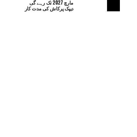
مارچ 2027 تک رہے گی
دیپک پرکاش کی مدت کار