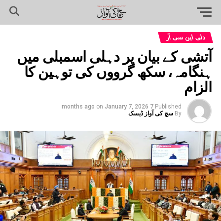
دلی این سی آر
آتشی کے بیان پر دہلی اسمبلی میں
ہنگامہ، سکھ گرووں کی توہین کا
الزام
on
January 7, 2026
7 months ago
Published
By
سچ کی آواز ڈیسک