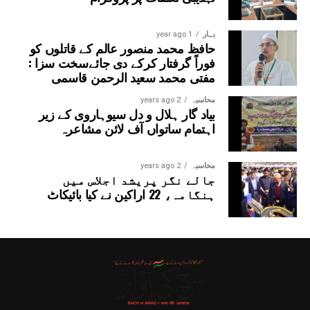
بہار
1 year ago
حافظ محمد منصور عالم کے قاتلوں کو
فوراً گرفتار کرکے دی جائےسخت سزا :
مفتی محمد سعید الرحمن قاسمی
محاسبہ
2 years ago
بیاد گار ہلال و دل سیوہاروی کے زیر
اہتمام ساتواں آف لائن مشاعرہ
محاسبہ
2 years ago
جالے نگر پریشد اجلاس میں
ہنگامہ، 22 اراکین نے کیا بائیکاٹ