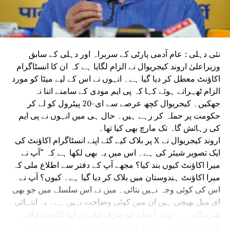
ہوئے تلاش کیا جا سکتا ہے۔ عہدیداروں نے کہا کہ 2002 کے بعد
دوسری ریاستوں سے دہلی منتقل ہونے والے ووٹرز کو تصدیق
کے عمل کے حصے کے طور پر اپنی پچھلی ریاست میں آخری ایس
آئی آر (چاہے یہ 2002، 2003 یا 2005 میں تھا) فراہم کرنے
نئی دہلی : عام آدمی پارٹی کے سربراہ اور دہلی کے سابق
کی ضرورت ہوگی۔ انہوں نے مزید کہا کہ ایسے ووٹر
وزیراعلیٰ اروند کیجریوال نے الزام لگایا ہے کہ ان کا انسٹاگرام
اپنے والدین کے بارے میں موجودہ معلومات بھی
اکاؤنٹ معطل کر دیا گیا ہے۔ انہوں نے اس کے لیے میٹا کو مورد
فراہم کر سکتے ہیں، بشرطیکہ ان کے والدین کی
الزام ٹھہراتے ہوئے کہا کہ پی ایم مودی کے سامنے اتنا نہ
حالت میں ایس آئی آر پہلے ہی کرایا گیا ہو۔
جھکیں۔ کیجریوال کچھ عرصے سے ای-20 پیٹرول کو لے کر
حکومت پر حملہ کر رہے ہیں۔ حال ہی میں انہوں نے پی ایم
کی رہائش گاہ تک مارچ بھی کیا تھا۔
اروند کیجریوال نے X پر بلاک کیے گئے اپنے انسٹاگرام اکاؤنٹ کی
ایک تصویر شیئر کی ہے۔ اس میں یہ بھی لکھا ہے کہ “آپ نے
میرا اکاؤنٹ کیوں بند کیا؟ مجھے آپ کے دفتر سے اطلاع ملی کہ
میرا اکاؤنٹ ہندوستان میں بلاک کر دیا گیا ہے۔ کیوں؟ آپ نے
اس کی کوئی وجہ نہیں بتائی۔ میں نے اس سلسلے میں جو بھی
ای میل بھیجی ہیں ان میں کوئی وضاحت نہیں ہے۔ یہ انتہائی
شرمناک ہے۔ وزیر اعظم کو صرف ایک دن اپنا اکاؤنٹ چلانے
کی اجازت نہیں ہے، آپ کو اتنا جھکنا نہیں ہے” ہندوستان