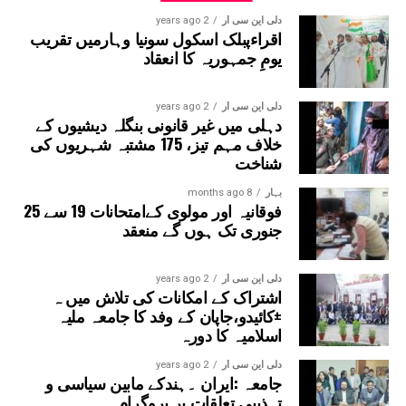
کی پارٹی کا احتجاج جاری رہے گا اور لوگوں سے
اپیل کی کہ اگر وہ اس پر عمل درآمد کو روکنا
دلی این سی آر
2 years ago
اقراءپبلک اسکول سونیا وہارمیں تقریب
چاہتے ہیں تو بڑی تعداد میں احتجاج میں شامل
یومِ جمہوریہ کا انعقاد
ہوں۔
دلی این سی آر
2 years ago
دہلی میں غیر قانونی بنگلہ دیشیوں کے
خلاف مہم تیز، 175 مشتبہ شہریوں کی
شناخت
بہار
8 months ago
فوقانیہ اور مولوی کےامتحانات 19 سے 25
جنوری تک ہوں گے منعقد
دلی این سی آر
2 years ago
اشتراک کے امکانات کی تلاش میں ہ
±کائیدو،جاپان کے وفد کا جامعہ ملیہ
اسلامیہ کا دورہ
دلی این سی آر
2 years ago
جامعہ :ایران ۔ہندکے مابین سیاسی و
تہذیبی تعلقات پر پروگرام