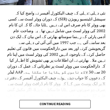
نئی دہلی :دہلی کے چیف الیکٹورل آفیسر نے واضح کیا کہ
سپیشل انٹینسیو ریویژن (SIR) کے دوران ووٹر لسٹ سے کسی
بھی ووٹر کا نام صرف اس لیے نہیں ہٹایا جائے گا کہ ان کا نام
2002 کی ووٹر لسٹ میں شامل نہیں تھا۔ یہ وضاحت عام
آدمی پارٹی کے رہنما سومناتھ بھارتی کے اس بیان کے ایک دن
بعد سامنے آئی ہے جب 1997 میں آئی آئی ٹی دہلی سے
گریجویشن کرنے اور بعد میں دارالحکومت میں قانون کی تعلیم
حاصل کرنے کے باوجود، انہیں 2002 کی ووٹر لسٹ میں اپنا نام
نہیں ملا۔ بھارتی نے ان اطلاعات پر بھی تشویش کا اظہار کیا
کہ دارالحکومت میں ووٹر لسٹ پر نظرثانی کے عمل کے دوران
20 سے 30 لاکھ ناموں کو ہٹایا جا سکتا ہے۔AAP لیڈر
کے دعووں کا جواب دیتے ہوئے، چیف الیکٹورل آفیسر کے دفتر نے
X پر ایک پوسٹ میں کہا کہ ووٹر کا نام ڈرافٹ ووٹر لسٹ سے
صرف دو صورتوں میں ہٹایا جا سکتا ہے: پہلا، اگر مکمل گنتی
فارم 17 اگست کی آخری تاریخ تک جمع نہیں کرایا گیا
ہے۔ دوسرا، اگر کوئی شخص بطور ووٹر رجسٹر کرنے
CONTINUE READING
کے لیے نااہل پایا جاتا ہے۔