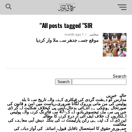
All posts tagged "SIR"
محاسبہ
1 month ago
موقع جسے جدھر سے ملا وار کردیا
Search
Search
حالیہ خبریں
مدارس کو دہشت گردی کی فیکٹری کہنے والے تاریخ سے نا بلد
پولیس کی من مانی پرروک لگانا ضروری،ریاست میں امن و قانون کی
صورتحال ہوچکی ہے انتہائی بدحال،ایس پی کیخلاف شکایت لے کر ڈی
جی پی سے ملے تیجسوی یادو، اے کے-47 سے فائرنگ کرنے والے پولیس
اہلکاروں کے خلاف ایف آئی آر درج کرنے کا مطالبہ
این ڈی اے کے اپنے ہی رکن پارلیمنٹ نے کی بنگلہ دیش آبی معاہدے کی
مخالفت
جمہوری حقوق کا استحصال ناقابل قبول، اساتذہ کی آواز دبانے کی