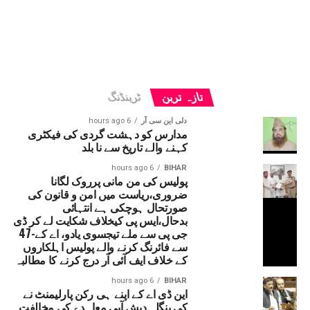
تازہ ترین
ٹرینڈنگ
دلی این سی آر
6 hours ago
مدارس کو دہشت گردی کی فیکٹری
کہنے والے تاریخ سے نا بلد
6 hours ago
BIHAR
پولیس کی من مانی پرروک لگانا
ضروری،ریاست میں امن و قانون کی
صورتحال ہوچکی ہے انتہائی
بدحال،ایس پی کیخلاف شکایت لے کر ڈی
جی پی سے ملے تیجسوی یادو، اے کے-47
سے فائرنگ کرنے والے پولیس اہلکاروں
کے خلاف ایف آئی آر درج کرنے کا مطالبہ
6 hours ago
BIHAR
این ڈی اے کے اپنے ہی رکن پارلیمنٹ نے
کی بنگلہ دیش آبی معاہدے کی مخالفت