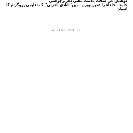
کوشش کی سخت مذمت:بنشی دھربرجواسی
جامعہ خلفاء راشدین،پورنیہ میں’’النادی العربی‘‘ کے تعلیمی پروگرام کا
انعقاد
ADVERTISEMENT