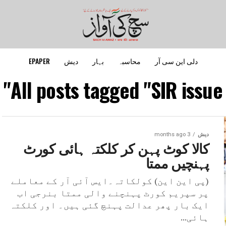
دلی این سی آر
محاسبہ
بہار
دیش
EPAPER
All posts tagged "SIR issue"
دیش
3 months ago
کالا کوٹ پہن کر کلکتہ ہائی کورٹ
پہنچیں ممتا
(پی این این) کولکاتہ۔ایس آئی آر کے معاملے
پر سپریم کورٹ پہنچنے والی ممتا بنرجی اب
ایک بار پھر عدالت پہنچ گئی ہیں۔ اور کلکتہ
ہائی...