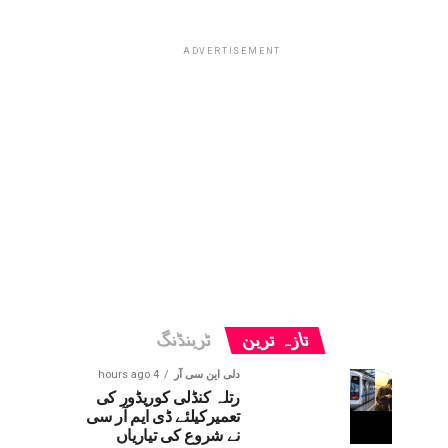
ADVERTISEMENT
تازہ ترین
ٹرینڈنگ
دلی این سی آر
4 hours ago
رتلہ کنڈلی کوریڈور کی
تعمیرکیلئے ڈی ایم آر سی
نے شروع کی تیاریاں