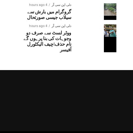
دلی این سی آر
4 hours ago
گروگرام میں بارش سے
سیلاب جیسی صورتحال
دلی این سی آر
4 hours ago
ووٹر لسٹ سے صرف دو
وجوہات کی بنا پرہوں گے
نام حذف:چیف الیکٹورل
آفیسر