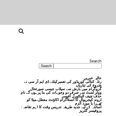
Search
Search
حالیہ خبریں
رتلہ کنڈلی کوریڈور کی تعمیرکیلئے ڈی ایم آر سی نے
شروع کی تیاریاں
گروگرام میں بارش سے سیلاب جیسی صورتحال
ووٹر لسٹ سے صرف دو وجوہات کی بنا پرہوں گے نام
حذف:چیف الیکٹورل آفیسر
اروند کیجریوال کا انسٹاگرام اکاؤنٹ معطل،میٹا کو
ٹھہرا یا مورد الزم
اساتذہ کے لیے جدید طریقہ تدریس وقت کا اہم تقاضہ:
پروفیسر گلریز