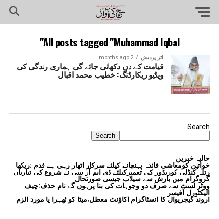
All posts tagged "Muhammad Iqbal"
اتر پردیش
2 months ago
قیامت کے دن دکھائی جائے گی ہماری زندگی کی
ویڈیو ریکارڈنگ: خطیب محمد اقبال
Search
Search
حالیہ خبریں
خواتین کومعاشی فائدہ پہنچانے کیلئے سرکار اٹھار رہی ہے قدم :ریکھا
رتلہ کنڈلی کوریڈور کی تعمیرکیلئے ڈی ایم آر سی نے شروع کی تیاریاں
گروگرام میں بارش سے سیلاب جیسی صورتحال
ووٹر لسٹ سے صرف دو وجوہات کی بنا پرہوں گے نام حذف:چیف
الیکٹورل آفیسر
اروند کیجریوال کا انسٹاگرام اکاؤنٹ معطل،میٹا کو ٹھہرا یا مورد الزم