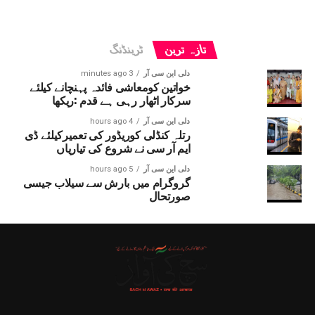
تازہ ترین
ٹرینڈنگ
دلی این سی آر
3 minutes ago
خواتین کومعاشی فائدہ پہنچانے کیلئے
سرکار اٹھار رہی ہے قدم :ریکھا
دلی این سی آر
4 hours ago
رتلہ کنڈلی کوریڈور کی تعمیرکیلئے ڈی
ایم آر سی نے شروع کی تیاریاں
دلی این سی آر
5 hours ago
گروگرام میں بارش سے سیلاب جیسی
صورتحال