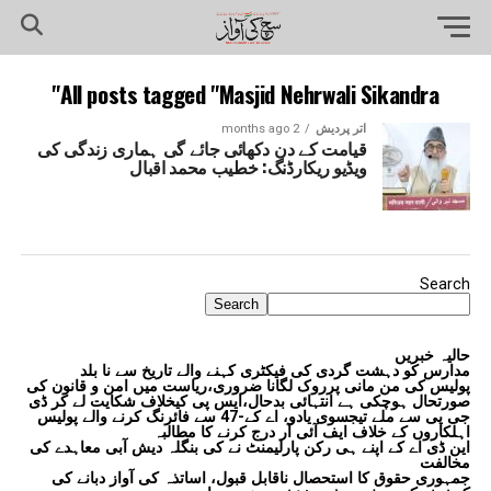
All posts tagged "Masjid Nehrwali Sikandra"
اتر پردیش
2 months ago
قیامت کے دن دکھائی جائے گی ہماری زندگی کی
ویڈیو ریکارڈنگ: خطیب محمد اقبال
Search
Search
حالیہ خبریں
مدارس کو دہشت گردی کی فیکٹری کہنے والے تاریخ سے نا بلد
پولیس کی من مانی پرروک لگانا ضروری،ریاست میں امن و قانون کی
صورتحال ہوچکی ہے انتہائی بدحال،ایس پی کیخلاف شکایت لے کر ڈی
جی پی سے ملے تیجسوی یادو، اے کے-47 سے فائرنگ کرنے والے پولیس
اہلکاروں کے خلاف ایف آئی آر درج کرنے کا مطالبہ
این ڈی اے کے اپنے ہی رکن پارلیمنٹ نے کی بنگلہ دیش آبی معاہدے کی
مخالفت
جمہوری حقوق کا استحصال ناقابل قبول، اساتذہ کی آواز دبانے کی