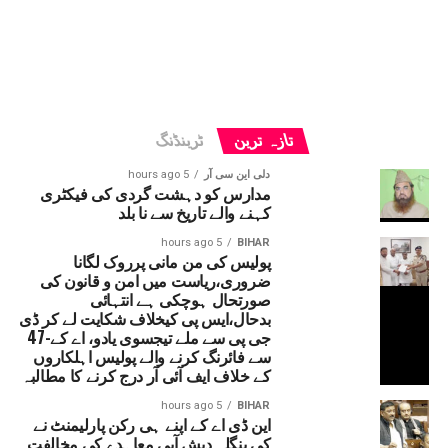
تازہ ترین
ٹرینڈنگ
دلی این سی آر
5 hours ago
مدارس کو دہشت گردی کی فیکٹری
کہنے والے تاریخ سے نا بلد
5 hours ago
BIHAR
پولیس کی من مانی پرروک لگانا
ضروری،ریاست میں امن و قانون کی
صورتحال ہوچکی ہے انتہائی
بدحال،ایس پی کیخلاف شکایت لے کر ڈی
جی پی سے ملے تیجسوی یادو، اے کے-47
سے فائرنگ کرنے والے پولیس اہلکاروں
کے خلاف ایف آئی آر درج کرنے کا مطالبہ
5 hours ago
BIHAR
این ڈی اے کے اپنے ہی رکن پارلیمنٹ نے
کی بنگلہ دیش آبی معاہدے کی مخالفت