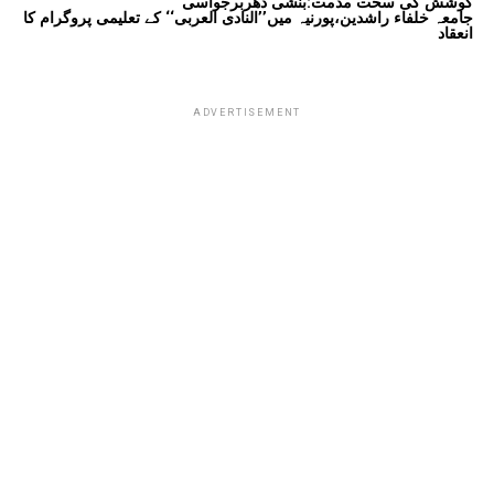
کوشش کی سخت مذمت:بنشی دھربرجواسی
جامعہ خلفاء راشدین،پورنیہ میں’’النادی العربی‘‘ کے تعلیمی پروگرام کا
انعقاد
ADVERTISEMENT