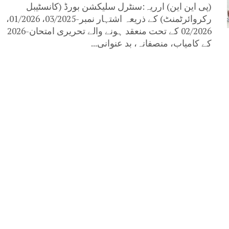
(پی این این) ارریہ:سنٹرل سلیکشن بورڈ (کانسٹیبل
رکروائرٹمنٹ) کے ذریعہ اشتہار نمبر-03/2025، 01/2026،
02/2026 کے تحت منعقد ہونے والے تحریری امتحان-2026
کے کامیاب، منصفانہ، بد عنوانی...