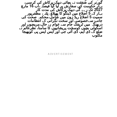
گورنر کی شفقت نے بچائی دیپک پرکاش کی کرسی،
بہار حکومت کی سفارش پر لیا گیا فیصلہ،اب 16 مارچ
2027 تک رہے گی دیپک پرکاش کی مدت کار
بہار کے 5 اضلاع میں ڈینگو کا پھیلاؤ، پٹنہ، مظفرپور
سمیت 5 اضلاع ریڈ زون میں شامل،محکمہ صحت کی
جانب سےخصوصی اور سخت نگرانی کے انتظامات
دربھنگہ میں ٹریفک جام سے عوام بے حال،مریضوں اور
اسکولی بچوں کوسخت پریشانیوں کا سامنا، نظرعالم نے
ضلع کے ڈی ایم، ڈی آئی جی اور ایس ایس پی کوبھیجا
مکتوب
ADVERTISEMENT