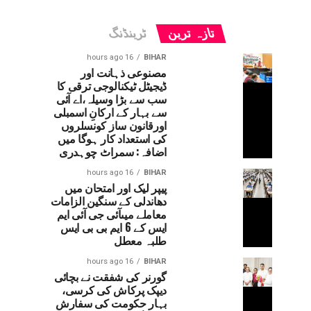
تازہ ترین
ٹرینڈنگ
16 hours ago
BIHAR
مصنوعی ذہانت اور
ڈیجیٹل ٹیکنالوجی ترقی کا
سب سے بڑا وسیلہ،اے آئی
سے بہار کے ارکانِ اسمبلی
اورقانون ساز کونسلروں
کی استعداد کار ہوگا میں
اضافہ: سمراٹ چوہدری
16 hours ago
BIHAR
پیپر لیک اور امتحان میں
دھاندلی کے سنگین الزامات
معاملے میںآئی جی آئی ایم
ایس کے 6 ایم بی بی ایس
طلبہ معطل
16 hours ago
BIHAR
گورنر کی شفقت نے بچائی
دیپک پرکاش کی کرسی،
بہار حکومت کی سفارش