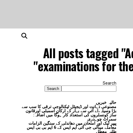
All posts tagged "A
examinations for the
Search
Search
حالیہ خبریں
مصنوعی ذہانت اور ڈیجیٹل ٹیکنالوجی ترقی کا سب سے
بڑا وسیلہ،اے آئی سے بہار کے ارکانِ اسمبلی اورقانون
ساز کونسلروں کی استعداد کار ہوگا میں اضافہ:
سمراٹ چوہدری
پیپر لیک اور امتحان میں دھاندلی کے سنگین الزامات
معاملے میںآئی جی آئی ایم ایس کے 6 ایم بی بی ایس
طلبہ معطل