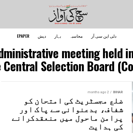
دلی این سی آر
محاسبہ
بہار
دیش
EPAPER
dministrative meeting held in
 Central Selection Board (Co
2 months ago
BIHAR
ضلع مجسٹریٹ کی امتحان کو
شفاف، بدعنوانی سے پاک اور
پرامن ماحول میں منعقدکرانے
کی ہدایت