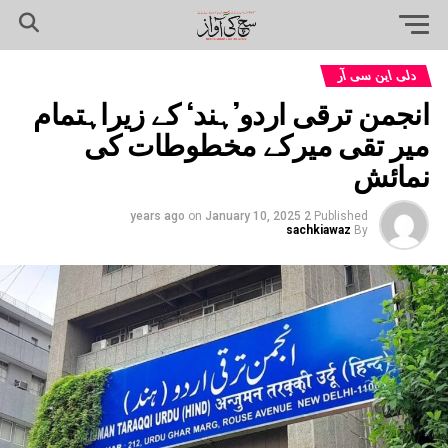
دلی این سی آر
انجمن ترقی اردو’ہند‘ کے زیراہتمام
میر تقی میرکے مخطوطات کی
نمائش
on
January 10, 2025
2 years ago
Published
sachkiawaz
By