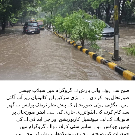
ٹینڈر جاری کیا تھا۔ ٹینڈر کی آخری تاریخ میں دو بار توسیع کی
گئی۔ اب اس عمل کے لیے ایجنسی کا انتخاب کر لیا گیا ہے۔این
ایم آر سی کے عہدیداروں نے بتایا کہ دونوں راستوں پر کام
شروع کرنے کے لئے ایل این ٹی نامی ایجنسی کا انتخاب کیا گیا
ہے۔ یہ ایجنسی دونوں راستوں پر تعمیراتی کام کرے گی۔
دونوں راستوں پر سول کام کے لیے منتخب کردہ ایجنسی لارسن
اینڈ ٹوبرو (L&T) ہے۔ سول ورک کی تخمینہ لاگت 1,200 کروڑ
ہے۔اس لائن پر آٹھ اسٹیشن بنائے جائیں گے۔ ان میں
سیکٹر-38A بوٹینیکل گارڈن، سیکٹر-44، نوئیڈا آفس، سیکٹر-96،
سیکٹر-97، سیکٹر-105، سیکٹر-108، سیکٹر-93، اور پنچشیل
بوائز انٹر کالج شامل ہوں گے۔
صبح سے ہونے والی بارش نے گروگرام میں سیلاب جیسی
صورتحال پیدا کر دی ہے۔ بڑی سڑکیں اور کالونیاں زیر آب آگئی
ہیں۔ بگڑتی ہوئی صورتحال کے پیش نظر ٹریفک پولیس نے گھر
سے کام کرنے کی ایڈوائزری جاری کی ہے۔ ادھر صورتحال پر
قابو پانے کے لیے میونسپل کارپوریشن اور جی ایم ڈی اے کی
ٹیمیں چوکس ہیں۔سائبر سٹی کہلانے والے گروگرام میں
جمعرات کی صبح سے جاری موسلادھار بارش کی وجہ سے