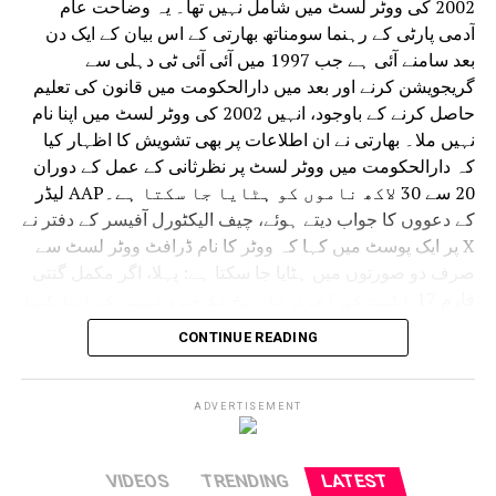
2002 کی ووٹر لسٹ میں شامل نہیں تھا۔ یہ وضاحت عام
آدمی پارٹی کے رہنما سومناتھ بھارتی کے اس بیان کے ایک دن
بعد سامنے آئی ہے جب 1997 میں آئی آئی ٹی دہلی سے
گریجویشن کرنے اور بعد میں دارالحکومت میں قانون کی تعلیم
حاصل کرنے کے باوجود، انہیں 2002 کی ووٹر لسٹ میں اپنا نام
نہیں ملا۔ بھارتی نے ان اطلاعات پر بھی تشویش کا اظہار کیا
کہ دارالحکومت میں ووٹر لسٹ پر نظرثانی کے عمل کے دوران
20 سے 30 لاکھ ناموں کو ہٹایا جا سکتا ہے۔AAP لیڈر
کے دعووں کا جواب دیتے ہوئے، چیف الیکٹورل آفیسر کے دفتر نے
X پر ایک پوسٹ میں کہا کہ ووٹر کا نام ڈرافٹ ووٹر لسٹ سے
صرف دو صورتوں میں ہٹایا جا سکتا ہے: پہلا، اگر مکمل گنتی
فارم 17 اگست کی آخری تاریخ تک جمع نہیں کرایا گیا
ہے۔ دوسرا، اگر کوئی شخص بطور ووٹر رجسٹر کرنے
CONTINUE READING
کے لیے نااہل پایا جاتا ہے۔
عہدیداروں نے کہا کہ جو ووٹر 2002 کی ووٹر لسٹ میں اپنے
نام نہیں پا سکتے وہ گنتی فارم بھرتے وقت اپنے والدین یا دادا
ADVERTISEMENT
دادی کے بارے میں معلومات فراہم کر سکتے ہیں۔ اگر یہ
معلومات 2002 کے ریکارڈ میں نہیں پائی جاتی ہیں، تو ووٹرز کو
VIDEOS
TRENDING
LATEST
مشورہ دیا گیا ہے کہ وہ ڈیجیٹائزیشن کے لیے بوتھ لیول آفیسر