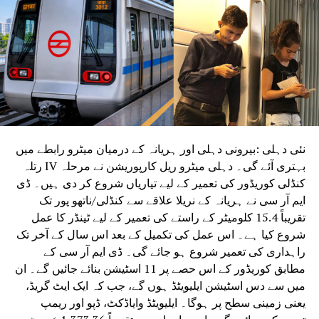
اور یہ پروگرام اسی سلسلے کی کڑی ہے جسے انجمن
نور انٹرنیشنل مائیکروفلم و سنٹر نئی دہلی کے
اشتراک سے منعقد کررہی ہے ۔ نور مائیکرو فلم نے
انجمن کے اردو اور فارسی مخطوطات کو ڈیجیٹائز
کیا ہے ۔ فارسی مخطوطات کو ڈیجیٹائز کرنے والا
نور مائیکرو فلم دنیا کا سب سے بڑا ادارہ ہے جس
کی سربراہی گذشتہ چار دہائیوں سے خواجہ پیری
کررہے ہیں۔اس پروگرام میں میر کے فارسی اور
اردو دواوین کے خطی و چاپی نسخوں کی نمائش کے
نئی دہلی :بیرونی دہلی اور ہریانہ کے درمیان میٹرو رابطے میں
علاوہ اردو ادب کے ‘میر نمبر’ کی رسم رونمائی بھی
بہتری آئے گی۔ دہلی میٹرو ریل کارپوریشن نے مرحلہ IV رتلہ
عمل میں آئے گی جس میں پہلی بار ذکرِمیر کا مکمل
کنڈلی کوریڈور کی تعمیر کے لیے تیاریاں شروع کر دی ہیں۔ ڈی
فارسی متن مع اردو ترجمے کے شامل کیا جارہا ہے ۔
ایم آر سی نے ہریانہ کے نریلا علاقے سے کنڈلی/ناتھو پور تک
یہ ترجمہ ڈاکٹر صدف فاطمہ نے کیا ہے ۔ ایران کے
تقریباً 15.4 کلومیٹر کے راستے کی تعمیر کے لیے ٹینڈر کا عمل
سفیر ڈاکٹر ایرج الٰہی اس نمائش کا افتتاح کریں
شروع کیا ہے۔ اس عمل کی تکمیل کے بعد اس سال کے آخر تک
گے اور پروفیسر شریف حسین قاسمی کلیدی خطبہ پیش
راہداری کی تعمیر شروع ہو جائے گی۔ ڈی ایم آر سی کے
کریں گے ، ایران کے کلچرل کاونسلر ڈاکٹر
مطابق کوریڈور کے اس حصے پر 11 اسٹیشن بنائے جائیں گے۔ ان
فریدالدین فرید عصر، سابق مرکزی وزیر سلمان
میں سے دس اسٹیشن ایلیویٹڈ ہوں گے، جب کہ ایک ایٹ گریڈ،
خورشید مہمانِ خصوصی کی حیثیت سے شرکت کریں گے ۔۔
یعنی زمینی سطح پر ہوگا۔ ایلیویٹڈ وایاڈکٹ، ڈپو اور ریمپ
انجمن کے صدر صدیق الرحمان قدوائی اس جلسے کی