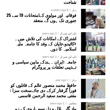
شناخت
اپنے والدین کے بارے میں موجودہ معلومات بھی
بہار
8 months ago
فراہم کر سکتے ہیں، بشرطیکہ ان کے والدین کی
فوقانیہ اور مولوی کےامتحانات 19 سے 25
حالت میں ایس آئی آر پہلے ہی کرایا گیا ہو۔
جنوری تک ہوں گے منعقد
دلی این سی آر
2 years ago
اشتراک کے امکانات کی تلاش میں ہ
±کائیدو،جاپان کے وفد کا جامعہ ملیہ
اسلامیہ کا دورہ
دلی این سی آر
2 years ago
جامعہ :ایران ۔ہندکے مابین سیاسی و
تہذیبی تعلقات پر پروگرام
بہار
1 year ago
حافظ محمد منصور عالم کے قاتلوں کو
فوراً گرفتار کرکے دی جائےسخت سزا :
مفتی محمد سعید الرحمن قاسمی
محاسبہ
2 years ago
بیاد گار ہلال و دل سیوہاروی کے زیر