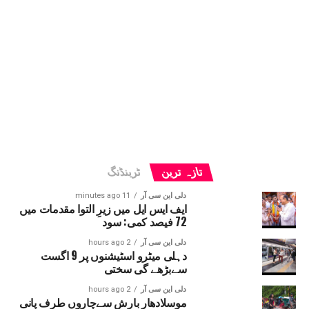
تازہ ترین
ٹرینڈنگ
دلی این سی آر
11 minutes ago
ایف ایس ایل میں زیرِ التوا مقدمات میں
72 فیصد کمی: سود
دلی این سی آر
2 hours ago
دہلی میٹرو اسٹیشنوں پر 9 اگست
سےبڑھے گی سختی
دلی این سی آر
2 hours ago
موسلادھار بارش سےچاروں طرف پانی