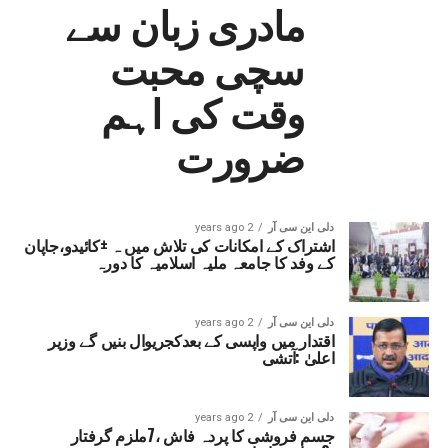
مادری زبان سے
سچی محبت
وقت کی اہم
ضرورت
دلی این سی آر
2 years ago
اشتراک کے امکانات کی تلاش میں ہ ±کائیدو،جاپان
کے وفد کا جامعہ ملیہ اسلامیہ کا دورہ
دلی این سی آر
2 years ago
اقتدار میں واپسی کے بعدکجریوال بنیں گے وزیر
اعلیٰ :آتشی
دلی این سی آر
2 years ago
جسم فروشی کا پردہ فاش ،7ملزم گرفتار