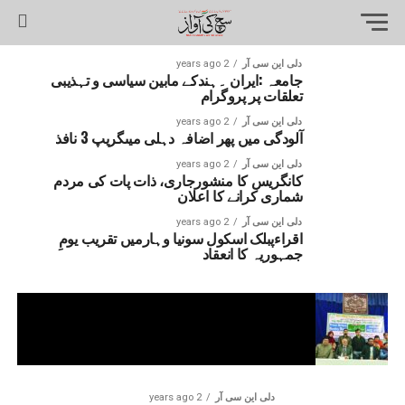
دلی این سی آر
2 years ago
جامعہ :ایران ۔ہندکے مابین سیاسی و تہذیبی
تعلقات پر پروگرام
دلی این سی آر
2 years ago
آلودگی میں پھر اضافہ دہلی میںگریپ 3 نافذ
دلی این سی آر
2 years ago
کانگریس کا منشورجاری، ذات پات کی مردم
شماری کرانے کا اعلان
دلی این سی آر
2 years ago
اقراءپبلک اسکول سونیا وہارمیں تقریب یومِ
جمہوریہ کا انعقاد
دلی این سی آر
2 years ago