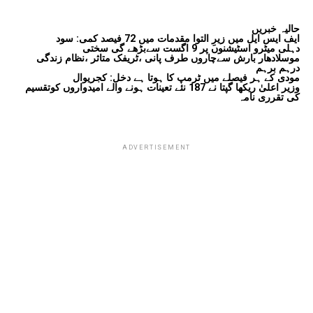
حالیہ خبریں
ایف ایس ایل میں زیرِ التوا مقدمات میں 72 فیصد کمی: سود
دہلی میٹرو اسٹیشنوں پر 9 اگست سےبڑھے گی سختی
موسلادھار بارش سےچاروں طرف پانی ،ٹریفک متاثر ،نظام زندگی
درہم برہم
مودی کے ہر فیصلے میں ٹرمپ کا ہوتا ہے دخل: کجریوال
وزیر اعلیٰ ریکھا گپتا نے 187 نئے تعینات ہونے والے امیدواروں کوتقسیم
کی تقرری نامہ
ADVERTISEMENT