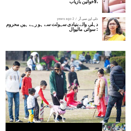
،9خواتین بازیاب
دلی این سی آر
2 years ago
دہلی والے بنیادی سہولت سے ہو رہے ہیں محروم
: سواتی مالیوال