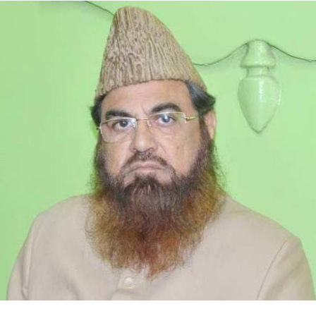
زیادہ سے زیادہ درجہ حرارت 26 ڈگری سیلسیس کے آس پاس
رہ سکتا ہے جبکہ کم سے کم درجہ حرارت 11 ڈگری سیلسیس
کے آس پاس رہ سکتا ہے۔ منگل کو بھی موسم معمول سے
زیادہ گرم رہنے کی توقع ہے۔
ہوا کی کم رفتار کی وجہ سے اتوار کو دہلی کی ہوا کا معیار
انتہائی خراب زمرے میں رہا۔ دہلی کے بیشتر مانیٹرنگ
اسٹیشنوں پر ہوا کے معیار کا انڈیکس 300 سے اوپر رہا۔ ہوا
کی کم رفتار کی وجہ سے اتوار کو ہوا کے معیار کے انڈیکس میں
تیزی سے اضافہ ہوا۔ سی پی سی بی کے مطابق، اتوار کو دہلی
کا اوسط ایئر کوالٹی انڈیکس 368 پوائنٹس پر رہا۔ ہوا
کی اس سطح کو انتہائی ناقص زمرے میں رکھا گیا ہے۔
ہفتہ کو یہ انڈیکس 255 پوائنٹس پر تھا۔ یعنی 24 گھنٹوں کے
اندر انڈیکس میں 113 پوائنٹس کا اضافہ ہوا ہے۔
RELATED TOPICS:
UP NEX
ہلی والے بنیادی سہولت سے ہو رہے ہیں محروم :
واتی مالیوال
DON'T MISS