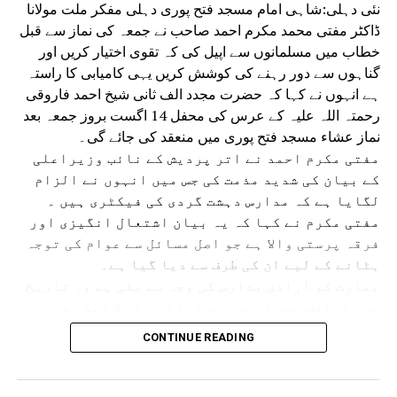
نئی دہلی:شاہی امام مسجد فتح پوری دہلی مفکر ملت مولانا
دہلی میں غیر قانونی طور پر مقیم بنگلہ دیشی ٹرانس
ڈاکٹر مفتی محمد مکرم احمد صاحب نے جمعہ کی نماز سے قبل
جینڈر اور خاتون گرفتار
خطاب میں مسلمانوں سے اپیل کی کہ تقوی اختیار کریں اور
گناہوں سے دور رہنے کی کوشش کریں یہی کامیابی کا راستہ
ہے انہوں نے کہا کہ حضرت مجدد الف ثانی شیخ احمد فاروقی
رحمتہ اللہ علیہ کے عرس کی محفل 14 اگست بروز جمعہ بعد
نماز عشاء مسجد فتح پوری میں منعقد کی جائے گی۔
مفتی مکرم احمد نے اتر پردیش کے نائب وزیراعلی
کے بیان کی شدید مذمت کی جس میں انہوں نے الزام
لگایا ہے کہ مدارس دہشت گردی کی فیکٹری ہیں ۔
مفتی مکرم نے کہا کہ یہ بیان اشتعال انگیزی اور
فرقہ پرستی والا ہے جو اصل مسائل سے عوام کی توجہ
ہٹانے کے لیے ان کی طرف سے دیا گیا ہے۔
بھارت کو آزادی مدارس کی وجہ سے ملی ہے وہ تاریخ
سے ناواقف ہیں انہوں نے کہا کہ آج تک ایک بھی
مدرسہ میں دہشت گردی کا ثبوت نہیں ملا ہے بہت عرصے
CONTINUE READING
سے مدارس پر یہ الزام لگایا جاتا رہا ہے جس کا
مقصد سیاسی فائدہ حاصل کرنا ہے اس کے علاوہ کچھ
اور نہیں۔ مفتی مکرم نے آسام کے سیلاب زدگان کے