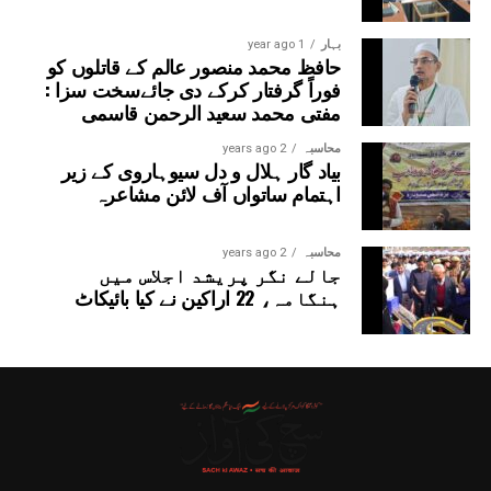
بہار
1 year ago
حافظ محمد منصور عالم کے قاتلوں کو
فوراً گرفتار کرکے دی جائےسخت سزا :
مفتی محمد سعید الرحمن قاسمی
محاسبہ
2 years ago
بیاد گار ہلال و دل سیوہاروی کے زیر
اہتمام ساتواں آف لائن مشاعرہ
محاسبہ
2 years ago
جالے نگر پریشد اجلاس میں
ہنگامہ، 22 اراکین نے کیا بائیکاٹ