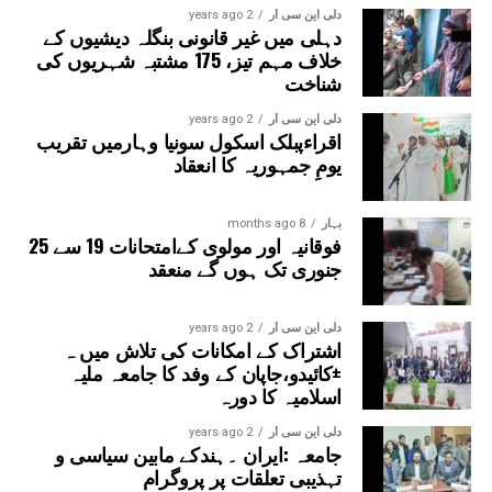
سیکٹر-38A بوٹینیکل گارڈن، سیکٹر-44، نوئیڈا آفس، سیکٹر-96،
دلی این سی آر
2 years ago
دہلی میں غیر قانونی بنگلہ دیشیوں کے
سیکٹر-97، سیکٹر-105، سیکٹر-108، سیکٹر-93، اور پنچشیل
خلاف مہم تیز، 175 مشتبہ شہریوں کی
بوائز انٹر کالج شامل ہوں گے۔
شناخت
دلی این سی آر
2 years ago
اقراءپبلک اسکول سونیا وہارمیں تقریب
یومِ جمہوریہ کا انعقاد
بہار
8 months ago
فوقانیہ اور مولوی کےامتحانات 19 سے 25
جنوری تک ہوں گے منعقد
دلی این سی آر
2 years ago
اشتراک کے امکانات کی تلاش میں ہ
±کائیدو،جاپان کے وفد کا جامعہ ملیہ
اسلامیہ کا دورہ
دلی این سی آر
2 years ago
جامعہ :ایران ۔ہندکے مابین سیاسی و
تہذیبی تعلقات پر پروگرام