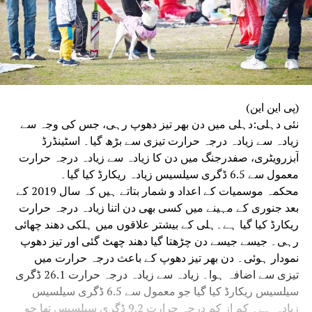
(پی این این)
نئی دہلی:دہلی میں دن بھر تیز دھوپ رہی، جس کی وجہ سے
زیادہ سے زیادہ درجہ حرارت تیزی سے بڑھ گیا۔ اسٹینڈرڈ
آبزرویٹری، صفدرجنگ میں دن کا زیادہ سے زیادہ درجہ حرارت
معمول سے 6.5 ڈگری سیلسیس زیادہ ریکارڈ کیا گیا۔
محکمہ موسمیات کے اعداد و شمار بتاتے ہیں کہ سال 2019 کے
بعد جنوری کے مہینے میں کسی بھی دن اتنا زیادہ درجہ حرارت
ریکارڈ کیا گیا ہے۔ہلی کے بیشتر علاقوں میں ہلکی دھند چھائی
رہی۔ جیسے جیسے دن چڑھتا گیا دھند چھٹ گئی اور تیز دھوپ
نمودار ہوئی۔ دن بھر تیز دھوپ کے باعث درجہ حرارت میں
تیزی سے اضافہ ہوا۔ زیادہ سے زیادہ درجہ حرارت 26.1 ڈگری
سیلسیس ریکارڈ کیا گیا جو معمول سے 6.5 ڈگری سیلسیس
زیادہ ہے۔ کم از کم درجہ حرارت 9.2 ڈگری سیلسیس تھا جو