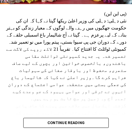
(پی این این)
نئی دہلی: دہلی کی وزیر اعلیٰ ریکھا گپتا نے کہا کہ ان کی
حکومت جھگیوں میں رہنے والے لوگوں کے معیار زندگی کو بہتر
بنانے کے لیے پرعزم ہے۔ گپتا نے آج شالیمار باغ اسمبلی حلقے کے
دورے کے دوران جی پی سیوا بستی، پیتم پورا میں نو تعمیر شدہ
کمیونٹی ٹوائلٹ کا افتتاح کیا۔ تقریباً 21 لاکھ روپے کی لاگت سے
تعمیر شدہ یہ جدید کمیونٹی ٹوائلٹ مقامی
باشندوں، بالخصوص خواتین اور بچوں کے لیے صاف
ستھری، محفوظ اور باوقار صفائی کی سہولیات
فراہم کرے گا۔وزیر اعلیٰ نے کہا کہ شالیمار باغ
کی جھگی بستی میں منعقدہ عوامی اجتماع کے دوران
انہوں نے ترقی اور عوامی بہبود کے جو وعدے کیے
تھے، آج وہ زمین پر سچ ثابت ہو رہے ہیں۔
گزشتہ ایک سال میں علاقے میں پینے کا صاف پانی
فراہم کرنے کے لیے واٹر اے ٹی ایم، غریبوں کو
سستا اور تغذیہ بخش کھانا فراہم کرنے کے لیے اٹل
CONTINUE READING
کینٹین، پانی کی نئی پائپ لائن، سی سی ٹی وی