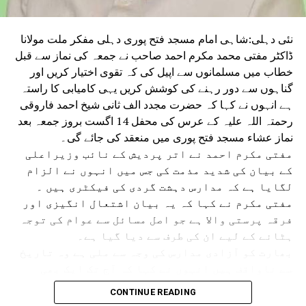
نئی دہلی:شاہی امام مسجد فتح پوری دہلی مفکر ملت مولانا
ڈاکٹر مفتی محمد مکرم احمد صاحب نے جمعہ کی نماز سے قبل
خطاب میں مسلمانوں سے اپیل کی کہ تقوی اختیار کریں اور
گناہوں سے دور رہنے کی کوشش کریں یہی کامیابی کا راستہ
ہے انہوں نے کہا کہ حضرت مجدد الف ثانی شیخ احمد فاروقی
رحمتہ اللہ علیہ کے عرس کی محفل 14 اگست بروز جمعہ بعد
نماز عشاء مسجد فتح پوری میں منعقد کی جائے گی۔
مفتی مکرم احمد نے اتر پردیش کے نائب وزیراعلی
کے بیان کی شدید مذمت کی جس میں انہوں نے الزام
لگایا ہے کہ مدارس دہشت گردی کی فیکٹری ہیں ۔
مفتی مکرم نے کہا کہ یہ بیان اشتعال انگیزی اور
فرقہ پرستی والا ہے جو اصل مسائل سے عوام کی توجہ
ہٹانے کے لیے ان کی طرف سے دیا گیا ہے۔
بھارت کو آزادی مدارس کی وجہ سے ملی ہے وہ تاریخ
سے ناواقف ہیں انہوں نے کہا کہ آج تک ایک بھی
مدرسہ میں دہشت گردی کا ثبوت نہیں ملا ہے بہت عرصے
CONTINUE READING
سے مدارس پر یہ الزام لگایا جاتا رہا ہے جس کا