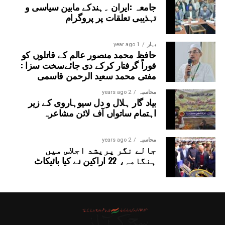
جامعہ :ایران ۔ہندکے مابین سیاسی و
تہذیبی تعلقات پر پروگرام
بہار
1 year ago
حافظ محمد منصور عالم کے قاتلوں کو
فوراً گرفتار کرکے دی جائےسخت سزا :
مفتی محمد سعید الرحمن قاسمی
محاسبہ
2 years ago
بیاد گار ہلال و دل سیوہاروی کے زیر
اہتمام ساتواں آف لائن مشاعرہ
محاسبہ
2 years ago
جالے نگر پریشد اجلاس میں
ہنگامہ، 22 اراکین نے کیا بائیکاٹ