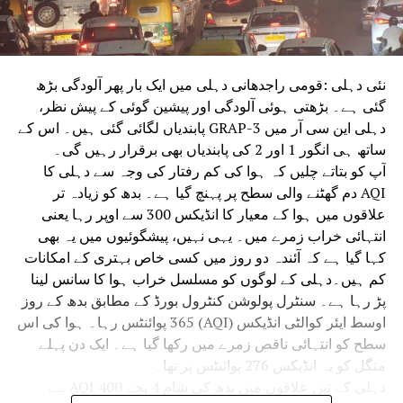
نئی دہلی :قومی راجدھانی دہلی میں ایک بار پھر آلودگی بڑھ
گئی ہے۔ بڑھتی ہوئی آلودگی اور پیشین گوئی کے پیش نظر،
دہلی این سی آر میں GRAP-3 پابندیاں لگائی گئی ہیں۔ اس کے
ساتھ ہی انگور 1 اور 2 کی پابندیاں بھی برقرار رہیں گی۔
آپ کو بتاتے چلیں کہ ہوا کی کم رفتار کی وجہ سے دہلی کا
AQI دم گھٹنے والی سطح پر پہنچ گیا ہے۔ بدھ کو زیادہ تر
علاقوں میں ہوا کے معیار کا انڈیکس 300 سے اوپر رہا یعنی
انتہائی خراب زمرے میں۔ یہی نہیں، پیشگوئیوں میں یہ بھی
کہا گیا ہے کہ آئندہ دو روز میں کسی خاص بہتری کے امکانات
کم ہیں۔دہلی کے لوگوں کو مسلسل خراب ہوا کا سانس لینا
پڑ رہا ہے۔ سنٹرل پولوشن کنٹرول بورڈ کے مطابق بدھ کے روز
اوسط ایئر کوالٹی انڈیکس (AQI) 365 پوائنٹس رہا۔ ہوا کی اس
سطح کو انتہائی ناقص زمرے میں رکھا گیا ہے۔ ایک دن پہلے
منگل کو یہ انڈیکس 276 پوائنٹس پر تھا۔
دہلی کے تین علاقوں میں بدھ کی شام 4 بجے AQI 400 سے