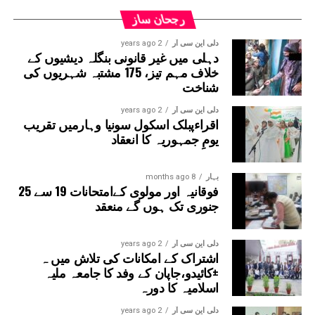
اینڈ ٹوبرو (L&T) ہے۔ سول ورک کی تخمینہ لاگت 1,200 کروڑ
رجحان ساز
ہے۔اس لائن پر آٹھ اسٹیشن بنائے جائیں گے۔ ان میں
سیکٹر-38A بوٹینیکل گارڈن، سیکٹر-44، نوئیڈا آفس، سیکٹر-96،
دلی این سی آر
2 years ago
دہلی میں غیر قانونی بنگلہ دیشیوں کے
سیکٹر-97، سیکٹر-105، سیکٹر-108، سیکٹر-93، اور پنچشیل
خلاف مہم تیز، 175 مشتبہ شہریوں کی
بوائز انٹر کالج شامل ہوں گے۔
شناخت
دلی این سی آر
2 years ago
اقراءپبلک اسکول سونیا وہارمیں تقریب
یومِ جمہوریہ کا انعقاد
بہار
8 months ago
فوقانیہ اور مولوی کےامتحانات 19 سے 25
جنوری تک ہوں گے منعقد
دلی این سی آر
2 years ago
اشتراک کے امکانات کی تلاش میں ہ
±کائیدو،جاپان کے وفد کا جامعہ ملیہ
اسلامیہ کا دورہ
دلی این سی آر
2 years ago