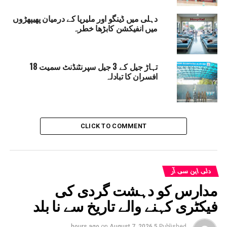
دہلی میں ڈینگو اور ملیریا کے درمیان پھیپھڑوں
میں انفیکشن کابڑھا خطرہ
تہاڑ جیل کے 3 جیل سپرنٹنڈنٹ سمیت 18
افسران کا تبادلہ
CLICK TO COMMENT
دلی این سی آر
مدارس کو دہشت گردی کی
فیکٹری کہنے والے تاریخ سے نا بلد
on
August 7, 2026
5 hours ago
Published