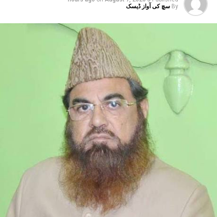
By
سچ کی آواز ڈیسک