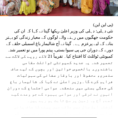
(پی این این)
نئی دہلی: دہلی کی وزیر اعلیٰ ریکھا گپتا نے کہا کہ ان کی
حکومت جھگیوں میں رہنے والے لوگوں کے معیار زندگی کو بہتر
بنانے کے لیے پرعزم ہے۔ گپتا نے آج شالیمار باغ اسمبلی حلقے کے
دورے کے دوران جی پی سیوا بستی، پیتم پورا میں نو تعمیر شدہ
کمیونٹی ٹوائلٹ کا افتتاح کیا۔ تقریباً 21 لاکھ روپے کی لاگت سے
تعمیر شدہ یہ جدید کمیونٹی ٹوائلٹ مقامی
باشندوں، بالخصوص خواتین اور بچوں کے لیے صاف
ستھری، محفوظ اور باوقار صفائی کی سہولیات
فراہم کرے گا۔وزیر اعلیٰ نے کہا کہ شالیمار باغ
کی جھگی بستی میں منعقدہ عوامی اجتماع کے دوران
انہوں نے ترقی اور عوامی بہبود کے جو وعدے کیے
تھے، آج وہ زمین پر سچ ثابت ہو رہے ہیں۔
گزشتہ ایک سال میں علاقے میں پینے کا صاف پانی
فراہم کرنے کے لیے واٹر اے ٹی ایم، غریبوں کو