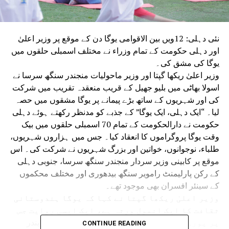
نئی دہلی: 12ویں بین الاقوامی یوگا دن کے موقع پر وزیر اعلیٰ
اور دہلی حکومت کے تمام وزراء نے مختلف اسمبلی حلقوں میں
یوگا کی مشق کی۔
وزیر اعلیٰ ریکھا گپتا اور وزیر ماحولیات منجندر سنگھ سرسا نے
اسولا بھاٹی میں بلیو جھیل کے قریب منعقدہ تقریب میں شرکت
کی اور شہریوں کے ساتھ بڑے پیمانے پر یوگا مشقوں میں حصہ
لیا۔ “ایک دہلی، ایک یوگا” کے جذبے کو مدنظر رکھتے ہوئے دہلی
حکومت نے دارالحکومت کے تمام 70 اسمبلی حلقوں میں بیک
وقت یوگا پروگراموں کا انعقاد کیا۔ جس میں ہزاروں شہریوں،
طلباء، نوجوانوں، خواتین اور بزرگ شہریوں نے شرکت کی۔ اس
موقع پر کابینی وزیر سردار منجندر سنگھ سرسا، جنوبی دہلی
کے رکن پارلیمنٹ رامویر سنگھ بیدھوری اور مختلف محکموں
کے سینئر افسران بھی موجود تھے۔
وزیر اعلیٰ ریکھا گپتا نے کہا کہ یوگا ہندوستانی
ثقافت کا ایک انمول ورثہ ہے، ایک ایسی روایت جس
پر پورے ملک کو فخر ہے۔ 2014 میں وزیر اعظم نریندر
CONTINUE READING