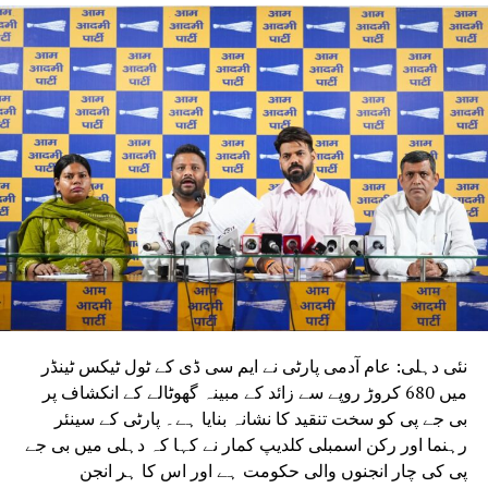
سیمنٹ کی توسیع کے لیے تقریباً 950 ایکڑ قبائلی زمین زبردستی
حاصل کی جا رہی ہے۔ سنجے سنگھ نے کہا کہ قانون اور
قواعد کے مطابق پنچایت اور قبائلی برادری کی منظوری کے بغیر
ان کی زمین نہ حاصل کی جا سکتی ہے اور نہ ہی اس پر قبضہ
کیا جا سکتا ہے۔ لیکن سندر گڑھ میں پانچ پنچایتوں اور تقریباً
11 سے 12 دیہات کے لوگوں سے کوئی منظوری نہیں لی
گئی اور لاٹھی اور پولیس کے زور پر ان کی زمینوں
پر قبضہ کر لیا گیا۔ انہوں نے کہا کہ یہ معاملہ
سپریم کورٹ میں بھی زیرِ سماعت ہے اور انہوں نے
اسے پارلیمنٹ میں اٹھانے کے لیے نوٹس بھی دیا
ہے۔ مودی حکومت دلتوں، قبائلیوں اور غریبوں کی
مخالف ہے۔ انہوں نے اوڈیشہ کی بی جے پی حکومت سے
مطالبہ کیا کہ قبائلیوں کے ساتھ ہونے والے اس
ظلم اور ناانصافی کا فوری نوٹس لیا جائے اور اس
نئی دہلی: عام آدمی پارٹی نے ایم سی ڈی کے ٹول ٹیکس ٹینڈر
غیر قانونی زمین حصولی کو فوراً روکا جائے۔ اس
میں 680 کروڑ روپے سے زائد کے مبینہ گھوٹالے کے انکشاف پر
موقع پر سندر گڑھ کے زمین مالک راکیش روشن نے کہا
بی جے پی کو سخت تنقید کا نشانہ بنایا ہے۔ پارٹی کے سینئر
کہ یہ انتہائی افسوسناک بات ہے کہ اوڈیشہ کے
رہنما اور رکن اسمبلی کلدیپ کمار نے کہا کہ دہلی میں بی جے
وزیر اعلیٰ، ہمارے ضلع سندر گڑھ سے تعلق رکھنے
پی کی چار انجنوں والی حکومت ہے اور اس کا ہر انجن
والے مرکزی وزیر برائے قبائلی امور، حتیٰ کہ ملک