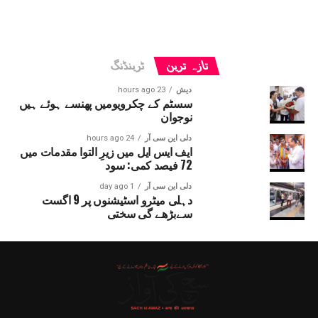
تازہ ترین
ٹرینڈنگ
دیش
23 hours ago
سسٹم کے چکرویومیں پھنسے ہوئے ہیں
نوجوان
دلی این سی آر
24 hours ago
ایف ایس ایل میں زیرِ التوا مقدمات میں
72 فیصد کمی: سود
دلی این سی آر
1 day ago
دہلی میٹرو اسٹیشنوں پر 9 اگست
سےبڑھے گی سختی