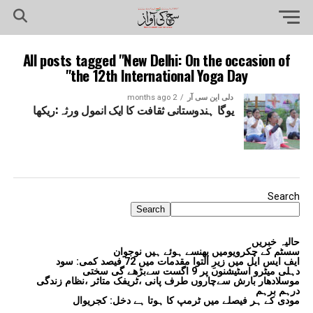
All posts tagged "New Delhi: On the occasion of
the 12th International Yoga Day"
دلی این سی آر
2 months ago
یوگا ہندوستانی ثقافت کا ایک انمول ورثہ:ریکھا
Search
Search
حالیہ خبریں
سسٹم کے چکرویومیں پھنسے ہوئے ہیں نوجوان
ایف ایس ایل میں زیرِ التوا مقدمات میں 72 فیصد کمی: سود
دہلی میٹرو اسٹیشنوں پر 9 اگست سےبڑھے گی سختی
موسلادھار بارش سےچاروں طرف پانی ،ٹریفک متاثر ،نظام زندگی
درہم برہم
مودی کے ہر فیصلے میں ٹرمپ کا ہوتا ہے دخل: کجریوال