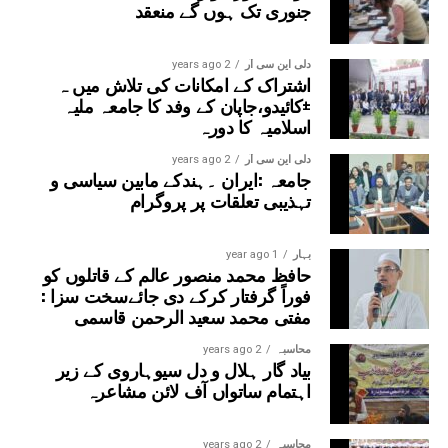
جنوری تک ہوں گے منعقد
دلی این سی آر
2 years ago
اشتراک کے امکانات کی تلاش میں ہ
±کائیدو،جاپان کے وفد کا جامعہ ملیہ
اسلامیہ کا دورہ
دلی این سی آر
2 years ago
جامعہ :ایران ۔ہندکے مابین سیاسی و
تہذیبی تعلقات پر پروگرام
بہار
1 year ago
حافظ محمد منصور عالم کے قاتلوں کو
فوراً گرفتار کرکے دی جائےسخت سزا :
مفتی محمد سعید الرحمن قاسمی
محاسبہ
2 years ago
بیاد گار ہلال و دل سیوہاروی کے زیر
اہتمام ساتواں آف لائن مشاعرہ
محاسبہ
2 years ago