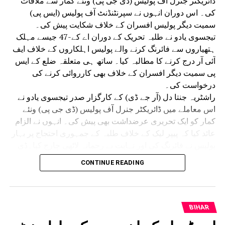
ڈائریکٹر جنرل آف پولیس (ڈی جی پی) ونئے کمار سے ملاقات
کی۔ اس دوران انہوں نے سپرنٹنڈنٹ آف پولیس (ایس پی)
سمیت دیگر پولیس افسران کے خلاف شکایت پیش کی۔
تیجسوی یادو نے طلبہ تحریک کے دوران اے کے-47 جیسے مہلک
ہتھیاروں سے فائرنگ کرنے والے پولیس اہلکاروں کے خلاف ایف
آئی آر درج کرنے کا مطالبہ کیا۔ ساتھ ہی متعلقہ ضلع کے ایس
پی سمیت دیگر افسران کے خلاف بھی کارروائی کرنے کی
درخواست کی۔
راشٹریہ جنتا دل (آر جے ڈی) کے کارگزار صدر تیجسوی یادو نے
اس معاملے میں ڈائریکٹر جنرل آف پولیس (ڈی جی پی) ونئے
کمار کو ایک تحریری عرضداشت بھی پیش کی۔ انہوں نے الزام
عائد کیا کہ پیپر لیک کے خلاف طلبہ کے جمہوری احتجاج پر بہار
پولیس نے فائرنگ کی اور نہایت بے رحمانہ لاٹھی چارج کیا۔ڈی
جی پی ونئے کمار سے ملاقات کے موقع پر تیجسوی یادو کے
CONTINUE READING
ہمراہ آر جے ڈی کے سینئر رہنما عبدالباری صدیقی، منگنی لال
منڈل، اُدے نارائن چودھری اور قانون ساز کونسل کے رکن (ایم
ایل سی) سنیل سنگھ سمیت دیگر رہنما بھی موجود تھے۔
تیجسوی یادو نے خبردار کیا کہ اگر نامزد پولیس اہلکاروں کے
BIHAR
خلاف کوئی کارروائی نہیں کی گئی تو اپوزیشن پورے بہار میں