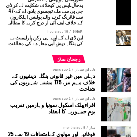
کارروائی کی کوششوں کا الزام عائد کیا ہے۔ تنظیم نے واضح
بدحال،ایس پی کیخلاف شکایت لے کر ڈی
کیا کہ یہ مہم صرف مصدقہ حقائق اور دستیاب سرکاری
جی پی سے ملے تیجسوی یادو، اے کے-47
سے فائرنگ کرنے والے پولیس اہلکاروں
ریکارڈ کی بنیاد پر چلائی جائے گی۔بہار اسٹیٹ ٹیچرس ایسوسی
کے خلاف ایف آئی آر درج کرنے کا مطالبہ
ایشن نے دوٹوک انداز میں کہا کہ وہ ہر استاد کے وقار، آزادیٔ
اظہار اور آئینی حقوق کے تحفظ کے لیے ہمیشہ جدوجہد کرتی
18 hours ago
BIHAR
این ڈی اے کے اپنے ہی رکن پارلیمنٹ نے
رہے گی اور ضرورت پڑنے پر جمہوری اور قانونی طریقوں سے
کی بنگلہ دیش آبی معاہدے کی مخالفت
وسیع پیمانے پر تحریک بھی چلائے گی۔
رجحان ساز
دلی این سی آر
2 years ago
دہلی میں غیر قانونی بنگلہ دیشیوں کے
خلاف مہم تیز، 175 مشتبہ شہریوں کی
شناخت
دلی این سی آر
2 years ago
اقراءپبلک اسکول سونیا وہارمیں تقریب
یومِ جمہوریہ کا انعقاد
بہار
8 months ago
فوقانیہ اور مولوی کےامتحانات 19 سے 25