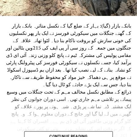
بانکے بازار (گیا): بہار کے ضلع گیا کے نکسل متاثرہ بانکے بازار
کے گھنے جنگلات میں سیکورٹی فورسز نے ایک بار پھر نکسلیوں
کی خونی سازش کو بروقت ناکام بنا دیا۔ لٹوا تھانہ علاقہ کے
جنگلوں میں جمعہ کے روز سی آر پی ایف کی 215ویں بٹالین اور
مقامی پولیس کی مشترکہ ٹیم نے پانچ کلو وزنی زندہ آئی ای ڈی
برآمد کیا، جسے نکسلوں نے سیکورٹی فورسز کی پیٹرولنگ پارٹی
کو نشانہ بنانے کے لیے نصب کیا تھا۔ بعد ازاں بم ڈسپوزل اسکواڈ
نے موقع پر ہی دھماکہ خیز مواد کو محفوظ طریقے سے ناکارہ
بنا دیا، جس سے ایک بڑے حادثے کو ٹال دیا گیا۔
ذرائع کے مطابق نکسل مخالف مہم کے تحت جنگلات میں وسیع
پیمانے پر تلاشی مہم جاری تھی۔ اسی دوران جوانوں کی نظر
ایک مشتبہ ڈبہ نما شے پر پڑی۔ شبہ ہونے پر پورے علاقے کو
گھیرے میں لے لیا گیا اور جانچ کے دوران معلوم ہوا کہ وہ پانچ
کلو گرام وزنی طاقتور آئی ای ڈی بم ہے۔ افسران کا کہنا ہے
کہ اگر بروقت اس کی نشاندہی نہ ہوتی تو کئی سیکورٹی
اہلکار اس کی زد میں آ سکتے تھے۔
CONTINUE READING