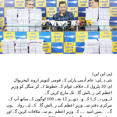
کسلیوں نے پولیس کے سامنے خودسپردگی
DON'T MISS
جمعیۃ علماء ہند نے وقف ترمیمی ایکٹ 2025 کو سپریم
کورٹ میں چیلنج کیا
(پی این این)
نئی دہلی: عام آدمی پارٹی کے قومی کنوینر اروند کیجریوال
ای-20 پٹرول کے خلاف عوام کے خطوط لے کر منگل کو وزیرِ
اعظم کی رہائش گاہ تک مارچ کریں گے۔
انہوں نے کہا کہ وہ دوپہر 12 بجے 100 لوگوں کے ساتھ آپ کے
مرکزی دفتر سے وزیرِ اعظم کی رہائش گاہ کے لیے روانہ ہوں
گے۔ ہمیں امید ہے کہ وزیرِ اعظم ہم سے ملاقات کریں گے اور