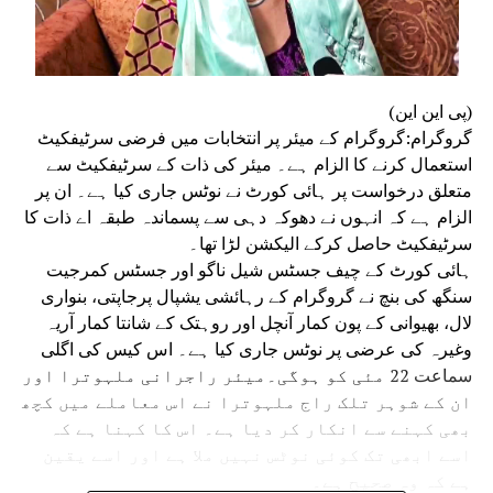
(پی این این)
گروگرام:گروگرام کے میئر پر انتخابات میں فرضی سرٹیفکیٹ
استعمال کرنے کا الزام ہے۔ میئر کی ذات کے سرٹیفکیٹ سے
متعلق درخواست پر ہائی کورٹ نے نوٹس جاری کیا ہے۔ ان پر
الزام ہے کہ انہوں نے دھوکہ دہی سے پسماندہ طبقہ اے ذات کا
سرٹیفکیٹ حاصل کرکے الیکشن لڑا تھا۔
ہائی کورٹ کے چیف جسٹس شیل ناگو اور جسٹس کمرجیت
سنگھ کی بنچ نے گروگرام کے رہائشی یشپال پرجاپتی، بنواری
لال، بھیوانی کے پون کمار آنچل اور روہتک کے شانتا کمار آریہ
وغیرہ کی عرضی پر نوٹس جاری کیا ہے۔ اس کیس کی اگلی
سماعت 22 مئی کو ہوگی۔میئر راجرانی ملہوترا اور
ان کے شوہر تلک راج ملہوترا نے اس معاملے میں کچھ
بھی کہنے سے انکار کر دیا ہے۔ اس کا کہنا ہے کہ
اسے ابھی تک کوئی نوٹس نہیں ملا ہے اور اسے یقین
ہے کہ وہ صحیح ہے۔