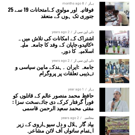
بہار
8 months ago
فوقانیہ اور مولوی کےامتحانات 19 سے 25
جنوری تک ہوں گے منعقد
دلی این سی آر
2 years ago
اشتراک کے امکانات کی تلاش میں ہ
±کائیدو،جاپان کے وفد کا جامعہ ملیہ
اسلامیہ کا دورہ
دلی این سی آر
2 years ago
جامعہ :ایران ۔ہندکے مابین سیاسی و
تہذیبی تعلقات پر پروگرام
بہار
1 year ago
حافظ محمد منصور عالم کے قاتلوں کو
فوراً گرفتار کرکے دی جائےسخت سزا :
مفتی محمد سعید الرحمن قاسمی
محاسبہ
2 years ago
بیاد گار ہلال و دل سیوہاروی کے زیر
اہتمام ساتواں آف لائن مشاعرہ