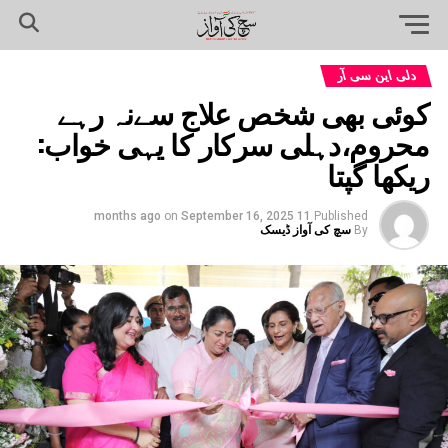
دلی این سی آر
کوئی بھی شخص علاج سےنہ رہے
محروم،دہلی سرکار کا یہی خواب:
ریکھا گپتا
on
September 16, 2025
11 months ago
Published
By
سچ کی آواز ڈیسک