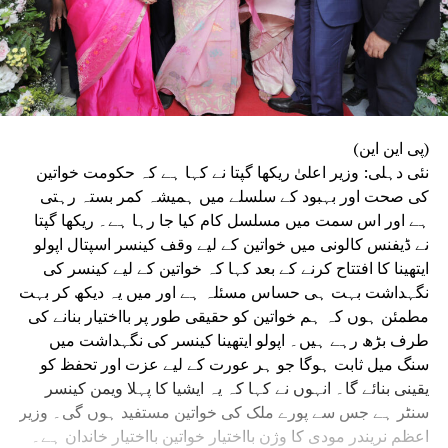
(پی این این)
نئی دہلی: وزیر اعلیٰ ریکھا گپتا نے کہا ہے کہ حکومت خواتین
کی صحت اور بہبود کے سلسلے میں ہمیشہ کمر بستہ رہتی
ہے اور اس سمت میں مسلسل کام کیا جا رہا ہے۔ ریکھا گپتا
نے ڈیفنس کالونی میں خواتین کے لیے وقف کینسر اسپتال اپولو
ایتھینا کا افتتاح کرنے کے بعد کہا کہ خواتین کے لیے کینسر کی
نگہداشت بہت ہی حساس مسئلہ ہے اور میں یہ دیکھ کر بہت
مطمئن ہوں کہ ہم خواتین کو حقیقی طور پر بااختیار بنانے کی
طرف بڑھ رہے ہیں۔ اپولو ایتھینا کینسر کی نگہداشت میں
سنگ میل ثابت ہوگا جو ہر عورت کے لیے عزت اور تحفظ کو
یقینی بنائے گا۔ انہوں نے کہا کہ یہ ایشیا کا پہلا ویمن کینسر
سنٹر ہے جس سے پورے ملک کی خواتین مستفید ہوں گی۔ وزیر
اعظم نریندر مودی کا وژن بااختیار خواتین بااختیار خاندان ہے۔