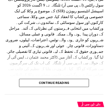
CANCER HOSPITAL APOLLO ATHENA
RELATED TOPICS:
سول رائٹس (اے پی سی آر) تلنگانہ نے 9 اگست 2026 کو
DEFENCE COLONY
CHIEF MINISTER REKHA GUPTA
اسپیشل انٹینسیو ریویژن (SIR) کے موضوع پر وکلا کی ایک
PRIME MINISTER MODI'S BIRTHDAY
خصوصی ورکشاپ کا انعقاد کیا، جس میں وکلا، سماجی
UP NEX
کارکنوں اور سول سوسائٹی کے نمائندوں نے شرکت کی۔
DUSU انتخابی مہم کے دوران ہنگامہ، NSUI اور
ورکشاپ میں انتخابی فہرستوں کی نظرثانی کے آئندہ مراحل
ABV کارکنوں میں تصادم
کے دوران پیدا ہونے والے ممکنہ قانونی و عملی مسائل،
شہریوں کو جاری ہونے والے نوٹس، اعتراضات، اپیلوں، ضروری
DON'T MISS
دہلی سرکارنے 799 اسکولوں کو پانی اور بجلی کی
دستاویزات، قانونی چارہ جوئی اور شہریوں کے آئینی و
عدم دستیابی کو ٹھیک کرنے کے لیے فوری
جمہوری حقوق کے تحفظ کے لیے قانونی تیاری کا تفصیلی جائزہ
اقدامات کرنے کی دی ہدایت
لیا گیا۔ورکشاپ کے آغاز میں ڈاکٹر محمد عثمان نے ایس آئی آر
کے حوالے سے اے پی سی آر تلنگانہ کی اب تک کی سرگرمیوں
سے شرکاء کو آگاہ کیا۔ انہوں نے بتایا کہ تنظیم کی جانب سے
عوامی بیداری پروگرامس، قانونی مشاورت، وکلا کے اجلاس،
رضاکاروں کی شمولیت، ضلعی سطح پر کوارڈی نیشن اور دیگر
CONTINUE READING
ضروری اقدامات کے ذریعے شہریوں کی معاونت کی تیاری کی
جا رہی ہے۔ انہوں نے اس امر پر زور دیا کہ نوٹس جاری ہونے
کے بعد ردعمل ظاہر کرنے کے بجائے پہلے ہی سے قانونی اور
انتظامی تیاری مکمل کی جانی چاہیے، تاکہ شہری اپنے حقوق،
دلی این سی آر