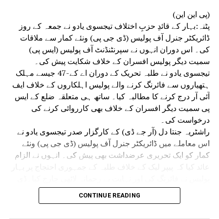
(پی این این)
پٹنہ:بہار کے قائدِ حزبِ اختلاف تیجسوی یادو نے جمعہ کے روز
ڈائریکٹر جنرل آف پولیس (ڈی جی پی) ونئے کمار سے ملاقات
کی۔ اس دوران انہوں نے سپرنٹنڈنٹ آف پولیس (ایس پی)
سمیت دیگر پولیس افسران کے خلاف شکایت پیش کی۔
تیجسوی یادو نے طلبہ تحریک کے دوران اے کے-47 جیسے مہلک
ہتھیاروں سے فائرنگ کرنے والے پولیس اہلکاروں کے خلاف ایف
آئی آر درج کرنے کا مطالبہ کیا۔ ساتھ ہی متعلقہ ضلع کے ایس
پی سمیت دیگر افسران کے خلاف بھی کارروائی کرنے کی
درخواست کی۔
راشٹریہ جنتا دل (آر جے ڈی) کے کارگزار صدر تیجسوی یادو نے
اس معاملے میں ڈائریکٹر جنرل آف پولیس (ڈی جی پی) ونئے
کمار کو ایک تحریری عرضداشت بھی پیش کی۔ انہوں نے الزام
عائد کیا کہ پیپر لیک کے خلاف طلبہ کے جمہوری احتجاج پر بہار
پولیس نے فائرنگ کی اور نہایت بے رحمانہ لاٹھی چارج کیا۔ڈی
جی پی ونئے کمار سے ملاقات کے موقع پر تیجسوی یادو کے
CONTINUE READING
ہمراہ آر جے ڈی کے سینئر رہنما عبدالباری صدیقی، منگنی لال
منڈل، اُدے نارائن چودھری اور قانون ساز کونسل کے رکن (ایم