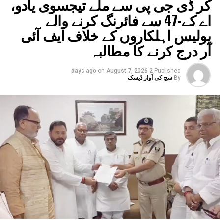
کر ڈی جی پی سے ملے تیجسوی یادو،
اے کے-47 سے فائرنگ کرنے والے
پولیس اہلکاروں کے خلاف ایف آئی
آر درج کرنے کا مطالبہ
on
August 7, 2026
2 days ago
Published
By
سچ کی آواز ڈیسک