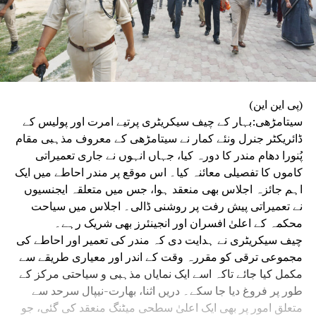
(پی این این)
سیتامڑھی:بہار کے چیف سیکریٹری پرتیے امرت اور پولیس کے
ڈائریکٹر جنرل ونئے کمار نے سیتامڑھی کے معروف مذہبی مقام
پُنورا دھام مندر کا دورہ کیا، جہاں انہوں نے جاری تعمیراتی
کاموں کا تفصیلی معائنہ کیا۔ اس موقع پر مندر احاطے میں ایک
اہم جائزہ اجلاس بھی منعقد ہوا، جس میں متعلقہ ایجنسیوں
نے تعمیراتی پیش رفت پر روشنی ڈالی۔ اجلاس میں سیاحت
محکمہ کے اعلیٰ افسران اور انجینئرز بھی شریک رہے۔
چیف سیکریٹری نے ہدایت دی کہ مندر کی تعمیر اور احاطے کی
مجموعی ترقی کو مقررہ وقت کے اندر اور معیاری طریقے سے
مکمل کیا جائے تاکہ اسے ایک نمایاں مذہبی و سیاحتی مرکز کے
طور پر فروغ دیا جا سکے۔ دریں اثنا، بھارت-نیپال سرحد سے
متعلق امور پر بھی ایک اعلیٰ سطحی میٹنگ منعقد کی گئی، جو