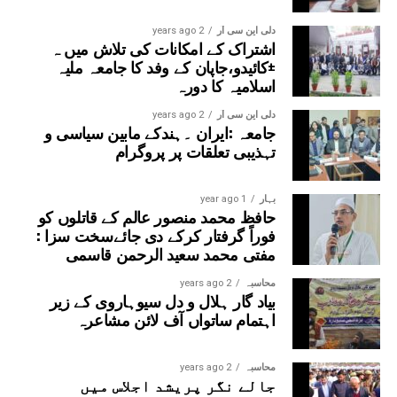
فرمایا کہ عربی زبان قرآن وحدیث کی زبان ہے اور موجودہ
دور میں اس پر مہارت حاصل کرنا دعوت دین کے لیے انتہائی
دلی این سی آر
2 years ago
اشتراک کے امکانات کی تلاش میں ہ
ضروری ہے۔انہوں نے جامعہ کی تعلیمی ترقی پراپنی دلی
±کائیدو،جاپان کے وفد کا جامعہ ملیہ
مسرت کا اظہار کیا۔تقریب کا باقاعدہ اختتام مہمانِ خصوصی
اسلامیہ کا دورہ
حضرت مفتی عمران احمد قاسمی صاحب کی رقت آمیز اور
خصوصی دعا پر ہوا، جس میں ملک و ملت کی ترقی، امن و
دلی این سی آر
2 years ago
جامعہ :ایران ۔ہندکے مابین سیاسی و
امان اور جامعہ کی مزید تعلیمی و تعمیری ترقیاں مانگی گئیں۔
تہذیبی تعلقات پر پروگرام
بہار
1 year ago
حافظ محمد منصور عالم کے قاتلوں کو
فوراً گرفتار کرکے دی جائےسخت سزا :
مفتی محمد سعید الرحمن قاسمی
محاسبہ
2 years ago
بیاد گار ہلال و دل سیوہاروی کے زیر
اہتمام ساتواں آف لائن مشاعرہ
محاسبہ
2 years ago
جالے نگر پریشد اجلاس میں