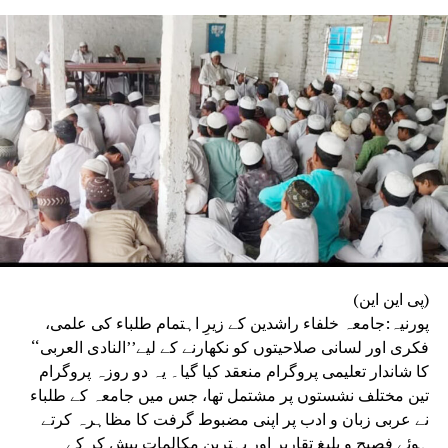
اساتذہ نے اپنے خلاف غیر ضروری دباؤ، بے بنیاد شکایات یا
کارروائی کی کوششوں کا الزام عائد کیا ہے۔ تنظیم نے واضح
کیا کہ یہ مہم صرف مصدقہ حقائق اور دستیاب سرکاری
ریکارڈ کی بنیاد پر چلائی جائے گی۔بہار اسٹیٹ ٹیچرس ایسوسی
ایشن نے دوٹوک انداز میں کہا کہ وہ ہر استاد کے وقار، آزادیٔ
اظہار اور آئینی حقوق کے تحفظ کے لیے ہمیشہ جدوجہد کرتی
رہے گی اور ضرورت پڑنے پر جمہوری اور قانونی طریقوں سے
وسیع پیمانے پر تحریک بھی چلائے گی۔
(پی این این)
پورنیہ:جامعہ خلفاء راشدین کے زیرِ اہتمام طلباء کی علمی،
فکری اور لسانی صلاحیتوں کو نکھارنے کے لیے’’النادی العربی‘‘
کا شاندار تعلیمی پروگرام منعقد کیا گیا۔ یہ دو روزہ پروگرام
تین مختلف نشستوں پر مشتمل تھا، جس میں جامعہ کے طلباء
نے عربی زبان و ادب پر اپنی مضبوط گرفت کا مظاہرہ کرتے
ہوئے فصیح و بلیغ تقاریر اور بہترین مکالمات پیش کر کے