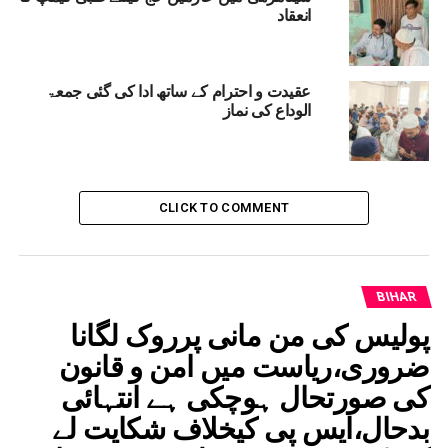
انعقاد
رہا ہے، جس سے ترقی اور تحفظ دونوں کو یکساں
اہمیت دی جا رہی ہے۔
عقیدت و احترام کے ساتھ ادا کی گئی جمعۃ
BORDERSECURITY
BIHARCHIEFSECRETARY
RELATED TOPICS:
الوداع کی نماز
INDONEPALBORDER
DIRECTORGENERALOFPOLICE
SITAMARHINEWS
PUNORADHAM
PRATIAMRIT
UP NEX
ہارمیں شراب بندی کے معاملے پر مانجھی نے اپنی ہی
کومت کوبنایا نشانہ
CLICK TO COMMENT
DON'T MISS
سمراٹ چودھری نےبہار کے 24 ویں وزیر اعلیٰ کالیا حلف
BIHAR
پولیس کی من مانی پرروک لگانا
ضروری،ریاست میں امن و قانون
کی صورتحال ہوچکی ہے انتہائی
بدحال،ایس پی کیخلاف شکایت لے