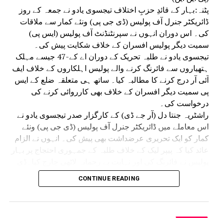
پٹنہ:بہار کے قائدِ حزبِ اختلاف تیجسوی یادو نے جمعہ کے روز
ڈائریکٹر جنرل آف پولیس (ڈی جی پی) ونئے کمار سے ملاقات
کی۔ اس دوران انہوں نے سپرنٹنڈنٹ آف پولیس (ایس پی)
سمیت دیگر پولیس افسران کے خلاف شکایت پیش کی۔
تیجسوی یادو نے طلبہ تحریک کے دوران اے کے-47 جیسے مہلک
ہتھیاروں سے فائرنگ کرنے والے پولیس اہلکاروں کے خلاف ایف
آئی آر درج کرنے کا مطالبہ کیا۔ ساتھ ہی متعلقہ ضلع کے ایس
پی سمیت دیگر افسران کے خلاف بھی کارروائی کرنے کی
درخواست کی۔
راشٹریہ جنتا دل (آر جے ڈی) کے کارگزار صدر تیجسوی یادو نے
اس معاملے میں ڈائریکٹر جنرل آف پولیس (ڈی جی پی) ونئے
کمار کو ایک تحریری عرضداشت بھی پیش کی۔ انہوں نے الزام
عائد کیا کہ پیپر لیک کے خلاف طلبہ کے جمہوری احتجاج پر بہار
پولیس نے فائرنگ کی اور نہایت بے رحمانہ لاٹھی چارج کیا۔ڈی
جی پی ونئے کمار سے ملاقات کے موقع پر تیجسوی یادو کے
CONTINUE READING
ہمراہ آر جے ڈی کے سینئر رہنما عبدالباری صدیقی، منگنی لال
منڈل، اُدے نارائن چودھری اور قانون ساز کونسل کے رکن (ایم
ایل سی) سنیل سنگھ سمیت دیگر رہنما بھی موجود تھے۔