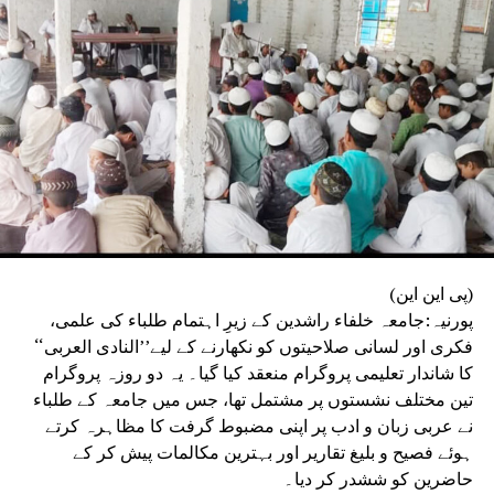
کارروائی کی کوششوں کا الزام عائد کیا ہے۔ تنظیم نے واضح
کیا کہ یہ مہم صرف مصدقہ حقائق اور دستیاب سرکاری
ریکارڈ کی بنیاد پر چلائی جائے گی۔بہار اسٹیٹ ٹیچرس ایسوسی
ایشن نے دوٹوک انداز میں کہا کہ وہ ہر استاد کے وقار، آزادیٔ
اظہار اور آئینی حقوق کے تحفظ کے لیے ہمیشہ جدوجہد کرتی
رہے گی اور ضرورت پڑنے پر جمہوری اور قانونی طریقوں سے
وسیع پیمانے پر تحریک بھی چلائے گی۔
(پی این این)
پورنیہ:جامعہ خلفاء راشدین کے زیرِ اہتمام طلباء کی علمی،
فکری اور لسانی صلاحیتوں کو نکھارنے کے لیے’’النادی العربی‘‘
کا شاندار تعلیمی پروگرام منعقد کیا گیا۔ یہ دو روزہ پروگرام
تین مختلف نشستوں پر مشتمل تھا، جس میں جامعہ کے طلباء
نے عربی زبان و ادب پر اپنی مضبوط گرفت کا مظاہرہ کرتے
ہوئے فصیح و بلیغ تقاریر اور بہترین مکالمات پیش کر کے
حاضرین کو ششدر کر دیا۔