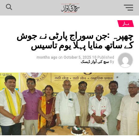
بہار
چھپرہ :جن سوراج پارٹی نے جوش
کے ساتھ منایا پہلا یوم تاسیس
on
October 5, 2025
10 months ago
Published
By
سچ کی آواز ڈیسک