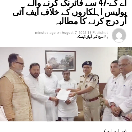
اے کے-47 سے فائرنگ کرنے والے
پولیس اہلکاروں کے خلاف ایف آئی
آر درج کرنے کا مطالبہ
on
August 7, 2026
18 minutes ago
Published
By
سچ کی آواز ڈیسک
(پی این این)