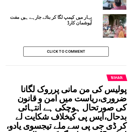
DON'T MISS
سیلاب کاخطرہ:سیتامڑھی ضلع مجسٹریٹ نے مختلف
علاقوں میں پشتوں کا کیا معائنہ
بہار میں کیمپ لگا کر بنائے جارہے ہیں مفت
آیوشمان کارڈ
CLICK TO COMMENT
BIHAR
پولیس کی من مانی پرروک لگانا
ضروری،ریاست میں امن و قانون
کی صورتحال ہوچکی ہے انتہائی
بدحال،ایس پی کیخلاف شکایت لے
کر ڈی جی پی سے ملے تیجسوی یادو،