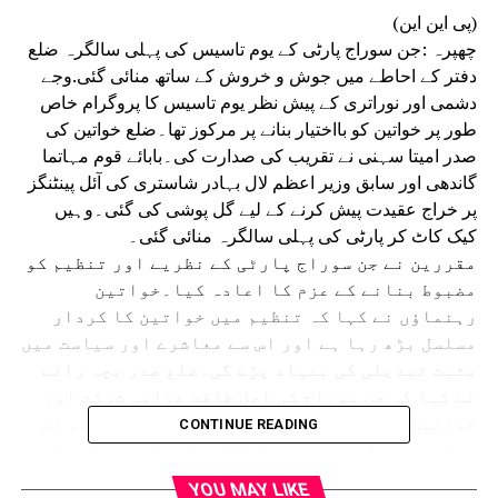
(پی این این)
چھپرہ :جن سوراج پارٹی کے یوم تاسیس کی پہلی سالگرہ ضلع
دفتر کے احاطے میں جوش و خروش کے ساتھ منائی گئی.وجے
دشمی اور نوراتری کے پیش نظر یوم تاسیس کا پروگرام خاص
طور پر خواتین کو بااختیار بنانے پر مرکوز تھا۔ضلع خواتین کی
صدر امیتا سہنی نے تقریب کی صدارت کی۔بابائے قوم مہاتما
گاندھی اور سابق وزیر اعظم لال بہادر شاستری کی آئل پینٹنگز
پر خراج عقیدت پیش کرنے کے لیے گل پوشی کی گئی۔وہیں
کیک کاٹ کر پارٹی کی پہلی سالگرہ منائی گئی۔
مقررین نے جن سوراج پارٹی کے نظریے اور تنظیم کو
مضبوط بنانے کے عزم کا اعادہ کیا۔خواتین
رہنماؤں نے کہا کہ تنظیم میں خواتین کا کردار
مسلسل بڑھ رہا ہے اور اس سے معاشرے اور سیاست میں
مثبت تبدیلی کی بنیاد پڑے گی۔ضلع صدر بچہ رائے
نے کہا کہ جن سوراج کی اصل طاقت عوامی شرکت اور
خواتین کے فعال کردار میں ہے۔مستقبل میں ہم اس
CONTINUE READING
شرکت سے بہار میں تبدیلی لائیں گے۔اس دوران ضلع
کے چیف ترجمان کلدیپ مہاسیٹھ نے کہا کہ پارٹی نے
YOU MAY LIKE