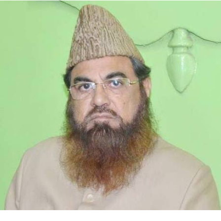
ہے۔ دہلی-این سی آر میں شدید گرمی کے درمیان،
مکمل طور پر ایئر کنڈیشنڈ نمو بھارت ٹرینیں ایک
آرام دہ اور محفوظ سفر پیش کرتی ہیں۔ ایندھن کی
بڑھتی ہوئی قیمتوں کے درمیان، نمو بھارت ایک
سستے متبادل کے طور پر ابھرا ہے۔ لوگ اپنی
پرائیویٹ گاڑیوں کو چھوڑ کر نمو بھارت جیسے
ٹرانسپورٹ کے بہتر طریقے اپنا رہے ہیں۔
مسافروں کی بڑھتی ہوئی مانگ کے جواب میں، این سی آر ٹی
سی نے دہلی-غازی آباد-میرٹھ کوریڈور پر چوٹی کے اوقات میں
18 اضافی نمو بھارت ٹرین ٹرپ متعارف کرائے ہیں۔ سرائے
کالے خان اور میرٹھ ساؤتھ اسٹیشن کے درمیان صبح 7:00 بجے
سے 11:30 بجے اور شام 5:00 بجے سے 8:30 بجے تک اضافی
خدمات فراہم کی جارہی ہیں۔ یہ اقدام اس سمت میں
ایک اہم قدم ہے۔ سواریوں میں مسلسل اضافہ اس بات
کی نشاندہی کرتا ہے کہ نمو بھارت صرف نقل و حمل
کا آپشن نہیں ہے بلکہ مسافروں کی روزمرہ کی
زندگی کا ایک قابل اعتماد حصہ ہے۔
RELATED TOPICS: