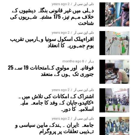
سیکٹر-38A بوٹینیکل گارڈن، سیکٹر-44، نوئیڈا آفس، سیکٹر-96،
دلی این سی آر
2 years ago
دہلی میں غیر قانونی بنگلہ دیشیوں کے
سیکٹر-97، سیکٹر-105، سیکٹر-108، سیکٹر-93، اور پنچشیل
خلاف مہم تیز، 175 مشتبہ شہریوں کی
بوائز انٹر کالج شامل ہوں گے۔
شناخت
دلی این سی آر
2 years ago
اقراءپبلک اسکول سونیا وہارمیں تقریب
یومِ جمہوریہ کا انعقاد
بہار
8 months ago
فوقانیہ اور مولوی کےامتحانات 19 سے 25
جنوری تک ہوں گے منعقد
دلی این سی آر
2 years ago
اشتراک کے امکانات کی تلاش میں ہ
±کائیدو،جاپان کے وفد کا جامعہ ملیہ
اسلامیہ کا دورہ
دلی این سی آر
2 years ago
جامعہ :ایران ۔ہندکے مابین سیاسی و
تہذیبی تعلقات پر پروگرام