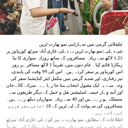
چلچلاتی گرمی میں سہارابنی نمو بھارت ٹرین
نئی دہلی :نمو بھارت ٹرین نے دہلی-غازی آباد-میرٹھ کوریڈور پر
1.25 لاکھ سے زیادہ مسافروں کے ساتھ روزانہ سواری کا نیا
ریکارڈ قائم کیا۔ عام دنوں میں، تقریباً 1 لاکھ مسافر ہر روز
اس کوریڈور پر سفر کرتے ہیں۔ اس کی 99 وقت کی پابندی،
تیز رفتاری، اور شدید گرمی میں مکمل ایئر کنڈیشنڈ سفر کی
وجہ سے، یہ ایک مقبول انتخاب بنتا جا رہا ہے۔ سرائے کالے خان
اور آنند وہار جیسے اسٹیشنز نقل و حمل کے دیگر طریقوں سے
منسلک ہو رہے ہیں اور 40 سے زیادہ سواریاں دیکھ رہے ہیں۔
مسافروں کی سہولت کے لیے ٹرین کے 18 اضافی سفر شروع
کیے گئے ہیں۔
اطلاعات کے مطابق، نمو بھارت نے پیر کو دہلی-غازی آباد-میرٹھ
کوریڈور پر اپنی سب سے زیادہ یومیہ سواری ریکارڈ کی۔ تقریباً