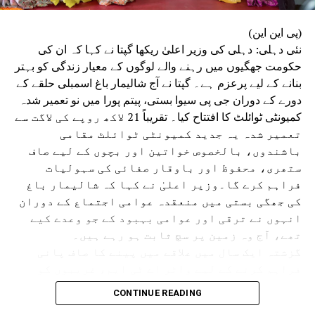
(پی این این)
نئی دہلی: دہلی کی وزیر اعلیٰ ریکھا گپتا نے کہا کہ ان کی
حکومت جھگیوں میں رہنے والے لوگوں کے معیار زندگی کو بہتر
بنانے کے لیے پرعزم ہے۔ گپتا نے آج شالیمار باغ اسمبلی حلقے کے
دورے کے دوران جی پی سیوا بستی، پیتم پورا میں نو تعمیر شدہ
کمیونٹی ٹوائلٹ کا افتتاح کیا۔ تقریباً 21 لاکھ روپے کی لاگت سے
تعمیر شدہ یہ جدید کمیونٹی ٹوائلٹ مقامی
باشندوں، بالخصوص خواتین اور بچوں کے لیے صاف
ستھری، محفوظ اور باوقار صفائی کی سہولیات
فراہم کرے گا۔وزیر اعلیٰ نے کہا کہ شالیمار باغ
کی جھگی بستی میں منعقدہ عوامی اجتماع کے دوران
انہوں نے ترقی اور عوامی بہبود کے جو وعدے کیے
تھے، آج وہ زمین پر سچ ثابت ہو رہے ہیں۔
گزشتہ ایک سال میں علاقے میں پینے کا صاف پانی
فراہم کرنے کے لیے واٹر اے ٹی ایم، غریبوں کو
سستا اور تغذیہ بخش کھانا فراہم کرنے کے لیے اٹل
CONTINUE READING
کینٹین، پانی کی نئی پائپ لائن، سی سی ٹی وی