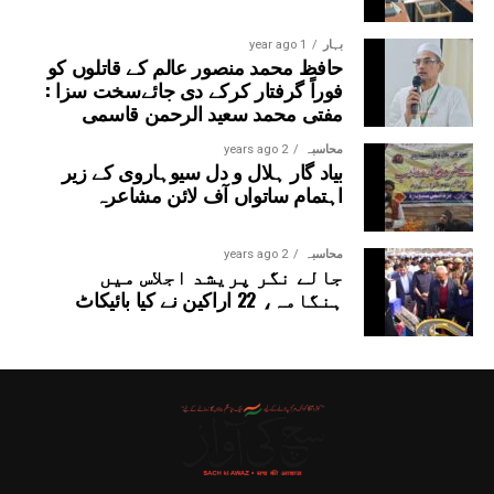
بہار
1 year ago
حافظ محمد منصور عالم کے قاتلوں کو
فوراً گرفتار کرکے دی جائےسخت سزا :
مفتی محمد سعید الرحمن قاسمی
محاسبہ
2 years ago
بیاد گار ہلال و دل سیوہاروی کے زیر
اہتمام ساتواں آف لائن مشاعرہ
محاسبہ
2 years ago
جالے نگر پریشد اجلاس میں
ہنگامہ، 22 اراکین نے کیا بائیکاٹ