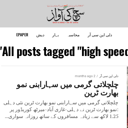
دلی این سی آر
محاسبہ
بہار
دیش
EPAPER
All posts tagged "high speed
دلی این سی آر
2 months ago
چلچلاتی گرمی میں سہارابنی نمو
بھارت ٹرین
چلچلاتی گرمی میں سہارابنی نمو بھارت ٹرین نئی دہلی
:نمو بھارت ٹرین نے دہلی-غازی آباد-میرٹھ کوریڈور پر
1.25 لاکھ سے زیادہ مسافروں کے ساتھ روزانہ سواری...