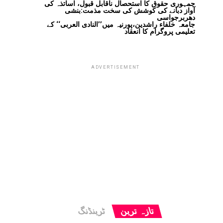
جمہوری حقوق کا استحصال ناقابل قبول، اساتذہ کی
آواز دبانے کی کوشش کی سخت مذمت:بنشی
دھربرجواسی
جامعہ خلفاء راشدین،پورنیہ میں’’النادی العربی‘‘ کے
تعلیمی پروگرام کا انعقاد
ADVERTISEMENT
تازہ ترین
ٹرینڈنگ