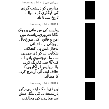
دلی این سی آر
14 hours ago
مدارس کو دہشت گردی
کی فیکٹری کہنے والے
تاریخ سے نا بلد
14 hours ago
BIHAR
پولیس کی من مانی پرروک
لگانا ضروری،ریاست میں
امن و قانون کی صورتحال
ہوچکی ہے انتہائی
بدحال،ایس پی کیخلاف
شکایت لے کر ڈی جی پی
سے ملے تیجسوی یادو، اے
کے-47 سے فائرنگ کرنے
والے پولیس اہلکاروں کے
خلاف ایف آئی آر درج کرنے
کا مطالبہ
14 hours ago
BIHAR
این ڈی اے کے اپنے ہی رکن
پارلیمنٹ نے کی بنگلہ دیش
آبی معاہدے کی مخالفت