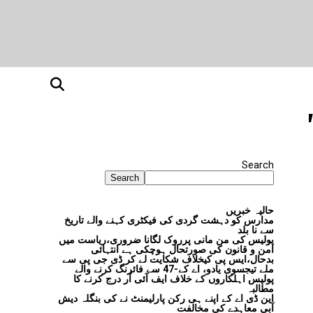
Search
Search
حالیہ خبریں
مدارس کو دہشت گردی کی فیکٹری کہنے والے تاریخ
سے نا بلد
پولیس کی من مانی پرروک لگانا ضروری،ریاست میں
امن و قانون کی صورتحال ہوچکی ہے انتہائی
بدحال،ایس پی کیخلاف شکایت لے کر ڈی جی پی سے
ملے تیجسوی یادو، اے کے-47 سے فائرنگ کرنے والے
پولیس اہلکاروں کے خلاف ایف آئی آر درج کرنے کا
مطالبہ
این ڈی اے کے اپنے ہی رکن پارلیمنٹ نے کی بنگلہ دیش
آبی معاہدے کی مخالفت