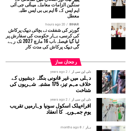
شہریوں سے بھی اپیل کی گئی ہے کہ وہ صرف ضروری
سنگین الزامات معاملے میںآئی جی آئی
ایم ایس کے 6 ایم بی بی ایس طلبہ
کاموں کے لیے گھروں سے نکلیں۔گروگرام کی
معطل
میونسپل کارپوریشن اور گروگرام میٹروپولیٹن
ڈیولپمنٹ اتھارٹی (جی ایم ڈی اے) کی ٹیموں کو
20 hours ago
BIHAR
گورنر کی شفقت نے بچائی دیپک پرکاش
صورتحال پر قابو پانے کے لیے الرٹ پر رکھا گیا
کی کرسی، بہار حکومت کی سفارش پر
ہے۔ متاثرہ علاقوں اور انڈر پاسز سے پانی نکالنے
لیا گیا فیصلہ،اب 16 مارچ 2027 تک رہے
گی دیپک پرکاش کی مدت کار
کے لیے ہیوی ڈیوٹی پمپ استعمال کیے جا رہے ہیں۔
حکام کا کہنا ہے کہ پانی کی نکاسی میں مدد کے لیے
تمام نکاسی آب کے مقامات پر اہلکار تعینات کیے
رجحان ساز
گئے ہیں۔
دلی این سی آر
2 years ago
دہلی میں غیر قانونی بنگلہ دیشیوں کے
خلاف مہم تیز، 175 مشتبہ شہریوں کی
شناخت
دلی این سی آر
2 years ago
اقراءپبلک اسکول سونیا وہارمیں تقریب
یومِ جمہوریہ کا انعقاد
بہار
8 months ago