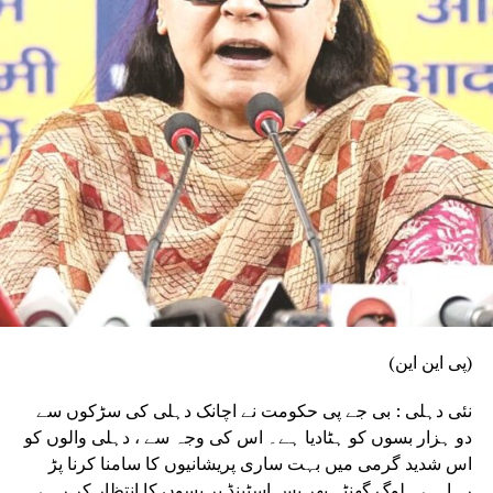
(پی این این)
نئی دہلی : بی جے پی حکومت نے اچانک دہلی کی سڑکوں سے
دو ہزار بسوں کو ہٹادیا ہے۔ اس کی وجہ سے ، دہلی والوں کو
اس شدید گرمی میں بہت ساری پریشانیوں کا سامنا کرنا پڑ
رہا ہے۔ لوگ گھنٹہ بھر بس اسٹینڈ پر بسوں کا انتظار کر رہے