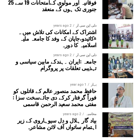
فوقانیہ اور مولوی کےامتحانات 19 سے 25
جنوری تک ہوں گے منعقد
دلی این سی آر
2 years ago
اشتراک کے امکانات کی تلاش میں ہ
±کائیدو،جاپان کے وفد کا جامعہ ملیہ
اسلامیہ کا دورہ
دلی این سی آر
2 years ago
جامعہ :ایران ۔ہندکے مابین سیاسی و
تہذیبی تعلقات پر پروگرام
بہار
1 year ago
حافظ محمد منصور عالم کے قاتلوں کو
فوراً گرفتار کرکے دی جائےسخت سزا :
مفتی محمد سعید الرحمن قاسمی
محاسبہ
2 years ago
بیاد گار ہلال و دل سیوہاروی کے زیر
اہتمام ساتواں آف لائن مشاعرہ