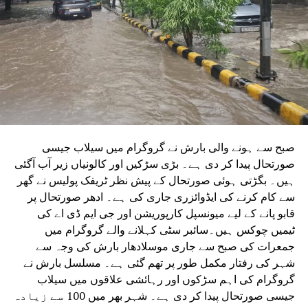
ہے۔ یہ ایجنسی دونوں راستوں پر تعمیراتی کام کرے گی۔
دونوں راستوں پر سول کام کے لیے منتخب کردہ ایجنسی لارسن
اینڈ ٹوبرو (L&T) ہے۔ سول ورک کی تخمینہ لاگت 1,200 کروڑ
ہے۔اس لائن پر آٹھ اسٹیشن بنائے جائیں گے۔ ان میں
سیکٹر-38A بوٹینیکل گارڈن، سیکٹر-44، نوئیڈا آفس، سیکٹر-96،
سیکٹر-97، سیکٹر-105، سیکٹر-108، سیکٹر-93، اور پنچشیل
بوائز انٹر کالج شامل ہوں گے۔
صبح سے ہونے والی بارش نے گروگرام میں سیلاب جیسی
صورتحال پیدا کر دی ہے۔ بڑی سڑکیں اور کالونیاں زیر آب آگئی
ہیں۔ بگڑتی ہوئی صورتحال کے پیش نظر ٹریفک پولیس نے گھر
سے کام کرنے کی ایڈوائزری جاری کی ہے۔ ادھر صورتحال پر
قابو پانے کے لیے میونسپل کارپوریشن اور جی ایم ڈی اے کی
ٹیمیں چوکس ہیں۔سائبر سٹی کہلانے والے گروگرام میں
جمعرات کی صبح سے جاری موسلادھار بارش کی وجہ سے
شہر کی رفتار مکمل طور پر تھم گئی ہے۔ مسلسل بارش نے
گروگرام کی اہم سڑکوں اور رہائشی علاقوں میں سیلاب
جیسی صورتحال پیدا کر دی ہے۔ شہر بھر میں 100 سے زیادہ