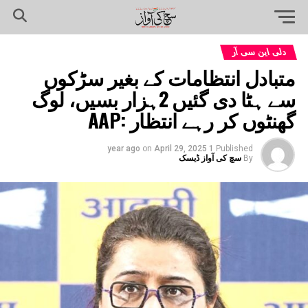
دلی این سی آر
متبادل انتظامات کے بغیر سڑکوں
سے ہٹا دی گئیں 2ہزار بسیں، لوگ
گھنٹوں کر رہے انتظار :AAP
on
April 29, 2025
1 year ago
Published
By
سچ کی آواز ڈیسک