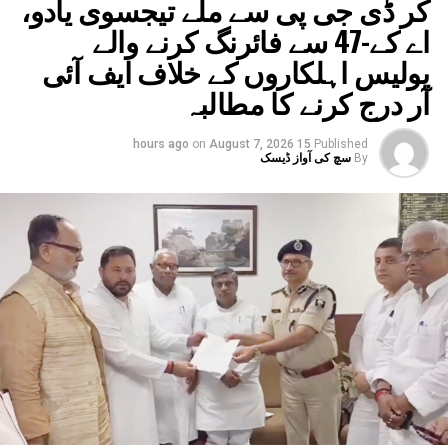
کر ڈی جی پی سے ملے تیجسوی یادو،
اے کے-47 سے فائرنگ کرنے والے
پولیس اہلکاروں کے خلاف ایف آئی
آر درج کرنے کا مطالبہ
on
August 7, 2026
15 hours ago
Published
By
سچ کی آواز ڈیسک