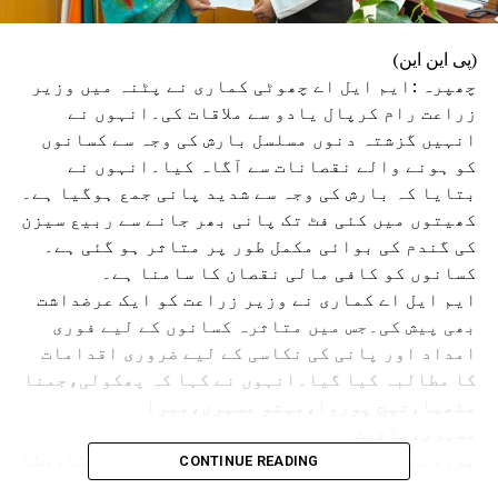
(پی این این)
چھپرہ :ایم ایل اے چھوٹی کماری نے پٹنہ میں وزیر
زراعت رام کرپال یادو سے ملاقات کی۔انہوں نے
انہیں گزشتہ دنوں مسلسل بارش کی وجہ سے کسانوں
کو ہونے والے نقصانات سے آگاہ کیا۔انہوں نے
بتایا کہ بارش کی وجہ سے شدید پانی جمع ہوگیا ہے۔
کھیتوں میں کئی فٹ تک پانی بھر جانے سے ربیع سیزن
کی گندم کی بوائی مکمل طور پر متاثر ہو گئی ہے۔
کسانوں کو کافی مالی نقصان کا سامنا ہے۔
ایم ایل اے کماری نے وزیر زراعت کو ایک عرضداشت
بھی پیش کی۔جس میں متاثرہ کسانوں کے لیے فوری
امداد اور پانی کی نکاسی کے لیے ضروری اقدامات
کا مطالبہ کیا گیا۔انہوں نے کہا کہ پھکولی،جمنا
مٹھیا،تیج پوروا،مہتو مسہری،میرا
مسہری،باجیت
پور،ترکواریہ،نینی،جٹوا،سدھوریا،کرینگا،مگائی
CONTINUE READING
ڈیہ،میتھولیا،سندہ،رتن پورہ اور چھپرا اسمبلی