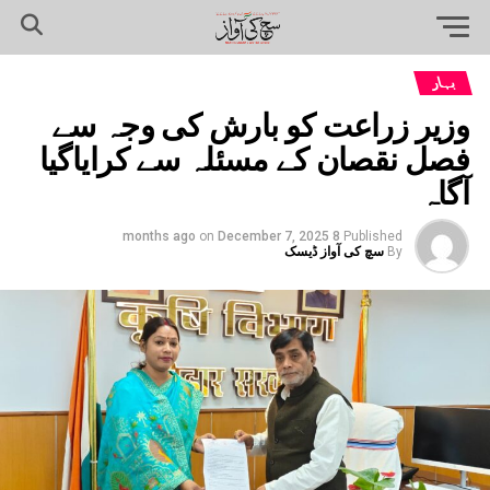
بہار
وزیر زراعت کو بارش کی وجہ سے
فصل نقصان کے مسئلہ سے کرایاگیا
آگاہ
on
December 7, 2025
8 months ago
Published
By
سچ کی آواز ڈیسک