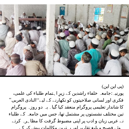
اساتذہ نے اپنے خلاف غیر ضروری دباؤ، بے بنیاد شکایات یا
کارروائی کی کوششوں کا الزام عائد کیا ہے۔ تنظیم نے واضح
کیا کہ یہ مہم صرف مصدقہ حقائق اور دستیاب سرکاری
ریکارڈ کی بنیاد پر چلائی جائے گی۔بہار اسٹیٹ ٹیچرس ایسوسی
ایشن نے دوٹوک انداز میں کہا کہ وہ ہر استاد کے وقار، آزادیٔ
اظہار اور آئینی حقوق کے تحفظ کے لیے ہمیشہ جدوجہد کرتی
رہے گی اور ضرورت پڑنے پر جمہوری اور قانونی طریقوں سے
وسیع پیمانے پر تحریک بھی چلائے گی۔
(پی این این)
پورنیہ:جامعہ خلفاء راشدین کے زیرِ اہتمام طلباء کی علمی،
فکری اور لسانی صلاحیتوں کو نکھارنے کے لیے’’النادی العربی‘‘
کا شاندار تعلیمی پروگرام منعقد کیا گیا۔ یہ دو روزہ پروگرام
تین مختلف نشستوں پر مشتمل تھا، جس میں جامعہ کے طلباء
نے عربی زبان و ادب پر اپنی مضبوط گرفت کا مظاہرہ کرتے
ہوئے فصیح و بلیغ تقاریر اور بہترین مکالمات پیش کر کے