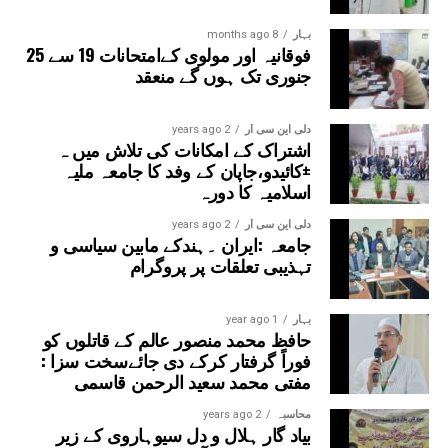
فرمایا کہ عربی زبان قرآن وحدیث کی زبان ہے اور موجودہ
دور میں اس پر مہارت حاصل کرنا دعوت دین کے لیے انتہائی
بہار
8 months ago
فوقانیہ اور مولوی کےامتحانات 19 سے 25
ضروری ہے۔انہوں نے جامعہ کی تعلیمی ترقی پراپنی دلی
جنوری تک ہوں گے منعقد
مسرت کا اظہار کیا۔تقریب کا باقاعدہ اختتام مہمانِ خصوصی
حضرت مفتی عمران احمد قاسمی صاحب کی رقت آمیز اور
خصوصی دعا پر ہوا، جس میں ملک و ملت کی ترقی، امن و
دلی این سی آر
2 years ago
اشتراک کے امکانات کی تلاش میں ہ
امان اور جامعہ کی مزید تعلیمی و تعمیری ترقیاں مانگی گئیں۔
±کائیدو،جاپان کے وفد کا جامعہ ملیہ
اسلامیہ کا دورہ
دلی این سی آر
2 years ago
جامعہ :ایران ۔ہندکے مابین سیاسی و
تہذیبی تعلقات پر پروگرام
بہار
1 year ago
حافظ محمد منصور عالم کے قاتلوں کو
فوراً گرفتار کرکے دی جائےسخت سزا :
مفتی محمد سعید الرحمن قاسمی
محاسبہ
2 years ago
بیاد گار ہلال و دل سیوہاروی کے زیر