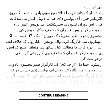
(پی این این)
پٹنہ:بہار کے قائدِ حزبِ اختلاف تیجسوی یادو نے جمعہ کے روز
ڈائریکٹر جنرل آف پولیس (ڈی جی پی) ونئے کمار سے ملاقات
کی۔ اس دوران انہوں نے سپرنٹنڈنٹ آف پولیس (ایس پی)
سمیت دیگر پولیس افسران کے خلاف شکایت پیش کی۔
تیجسوی یادو نے طلبہ تحریک کے دوران اے کے-47 جیسے مہلک
ہتھیاروں سے فائرنگ کرنے والے پولیس اہلکاروں کے خلاف ایف
آئی آر درج کرنے کا مطالبہ کیا۔ ساتھ ہی متعلقہ ضلع کے ایس
پی سمیت دیگر افسران کے خلاف بھی کارروائی کرنے کی
درخواست کی۔
راشٹریہ جنتا دل (آر جے ڈی) کے کارگزار صدر تیجسوی یادو نے
اس معاملے میں ڈائریکٹر جنرل آف پولیس (ڈی جی پی) ونئے
کمار کو ایک تحریری عرضداشت بھی پیش کی۔ انہوں نے الزام
عائد کیا کہ پیپر لیک کے خلاف طلبہ کے جمہوری احتجاج پر بہار
پولیس نے فائرنگ کی اور نہایت بے رحمانہ لاٹھی چارج کیا۔ڈی
جی پی ونئے کمار سے ملاقات کے موقع پر تیجسوی یادو کے
CONTINUE READING
ہمراہ آر جے ڈی کے سینئر رہنما عبدالباری صدیقی، منگنی لال
منڈل، اُدے نارائن چودھری اور قانون ساز کونسل کے رکن (ایم