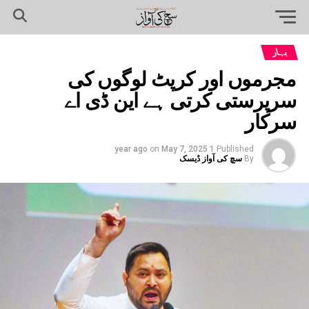
بہار
مجرموں اور کرپٹ لوگوں کی
سرپرستی کرتی ہے این ڈی اے
سرکار
on
May 7, 2025
1 year ago
Published
By
سچ کی آواز ڈیسک