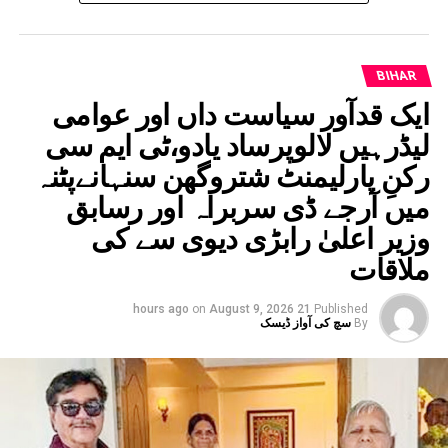
BIHAR
ایک قدآور سیاست داں اور عوامی
لیڈرہیں لالوپرساد یادو،ٹی ایم سی
رکنِ پارلیمنٹ شتروگھن سنہانےپٹنہ
میں آرجے ڈی سربراہ اور رسابق
وزیر اعلیٰ رابڑی دیوی سے کی
ملاقات
on
August 9, 2026
21 hours ago
Published
By
سچ کی آواز ڈیسک