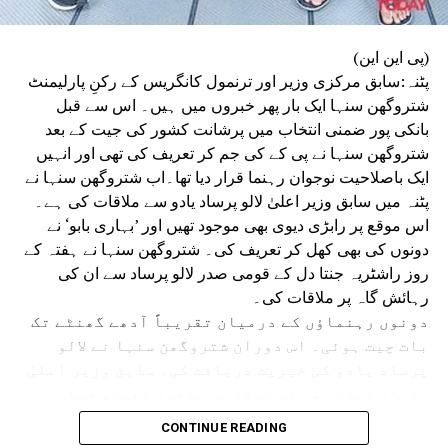
(پی این این)
پٹنہ:سابق مرکزی وزیر اور ترنمول کانگریس کے رکنِ پارلیمنٹ
شتروگھن سنہا ایک بار پھر خبروں میں ہیں۔ اس سے قبل
بانکی پور ضمنی انتخاب میں پرشانت کشور کی جیت کے بعد
شتروگھن سنہا نے پی کے کی جم کر تعریف کی تھی اور انہیں
ایک باصلاحیت نوجوان رہنما قرار دیا تھا۔اب شتروگھن سنہا نے
پٹنہ میں سابق وزیر اعلیٰ لالو پرساد یادو سے ملاقات کی ہے۔
اس موقع پر رابڑی دیوی بھی موجود تھیں اور ’بہاری بابو‘ نے
دونوں کی بھی کھل کر تعریف کی۔ شتروگھن سنہا نے ہفتہ کے
روز راشٹریہ جنتا دل کے قومی صدر لالو پرساد سے ان کی
رہائش گاہ پر ملاقات کی۔
دونوں رہنماؤں کے درمیان تقریباً آدھے گھنٹے تک
بات چیت ہوئی۔ اس دوران شتروگھن سنہا نے لالو
پرساد یادو کی خیریت دریافت کی۔ سابق وزیر اعلیٰ
رابڑی دیوی بھی اس موقع پر موجود تھیں، جبکہ
قائدِ حزبِ اختلاف تیجسوی یادو اس وقت وہاں موجود
CONTINUE READING
نہیں تھے۔ملاقات کے بعد شتروگھن سنہا نے کہا کہ