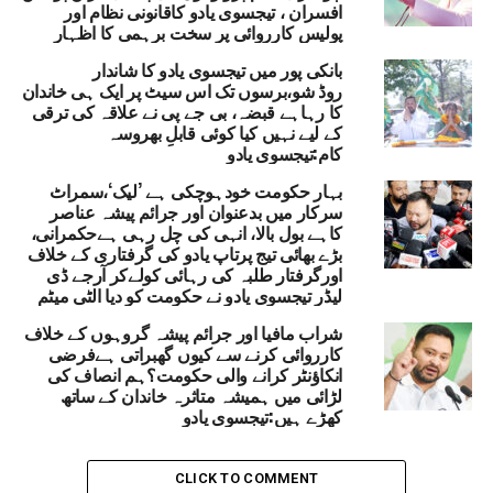
افسران ، تیجسوی یادو کاقانونی نظام اور
ھارت نے پہلگام حملے کا بدلہ لیا، بھارتی فوج کا پاکستان
پولیس کارروائی پر سخت برہمی کا اظہار
یں ‘آپریشن سندھور’
بانکی پور میں تیجسوی یادو کا شاندار
DON'T MISS
روڈ شو،برسوں تک اس سیٹ پر ایک ہی خاندان
دہلی کے 80,000 کروڑ روپے کی بقایا رقم کو حل کرنے
کا رہاہے قبضہ، بی جے پی نے علاقہ کی ترقی
کیلئے CM ریکھا گپتا کا مشورہ
کے لیے نہیں کیا کوئی قابلِ بھروسہ
کام:تیجسوی یادو
بہار حکومت خودہوچکی ہے ’لیک‘،سمراٹ
سرکار میں بدعنوان اور جرائم پیشہ عناصر
کاہے بول بالا، انہی کی چل رہی ہےحکمرانی،
بڑے بھائی تیج پرتاپ یادو کی گرفتاری کے خلاف
اورگرفتار طلبہ کی رہائی کولےکر آرجے ڈی
لیڈر تیجسوی یادو نے حکومت کو دیا الٹی میٹم
شراب مافیا اور جرائم پیشہ گروہوں کے خلاف
کارروائی کرنے سے کیوں گھبراتی ہےفرضی
انکاؤنٹر کرانے والی حکومت؟ہم انصاف کی
لڑائی میں ہمیشہ متاثرہ خاندان کے ساتھ
کھڑے ہیں:تیجسوی یادو
CLICK TO COMMENT