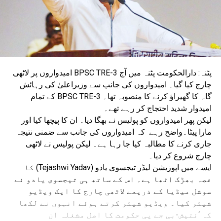
پٹنہ: دارالحکومت پٹنہ میں آج BPSC TRE-3 امیدواروں پر لاٹھی
چارج کیا گیا۔ امیدواروں کی جانب سے وزیراعلیٰ کی رہائش
گاہ کا گھیراؤ کرنے کا منصوبہ تھا۔ BPSC TRE-3 کے تمام
امیدوار شدید احتجاج کر رہے تھے۔
لیکن پھر امیدواروں کو پولیس نے بھگا دیا۔ ان کا پیچھا کیا اور
مارا پیٹا۔واضح رہے کہ امیدواروں کی جانب سے ضمنی نتیجہ
جاری کرنے کا مطالبہ کیا جا رہا ہے۔ لیکن پولیس نے لاٹھی
چارج شروع کر دیا۔
ایسے میں اپوزیشن لیڈر تیجسوی یادو (Tejashwi Yadav) کا
غصہ بھڑک اٹھا ہے۔ اس کے ساتھ ہی تیجسوی یادو نے
سوشل میڈیا کے ذریعے لاٹھی چارج کا ایک ویڈیو
شیئر کیا۔ ویڈیو شیئر کرتے ہوئے انہوں نے لکھا
کہ ‘نتیش-بی جے پی حکومت کا اصل مشغلہ ان