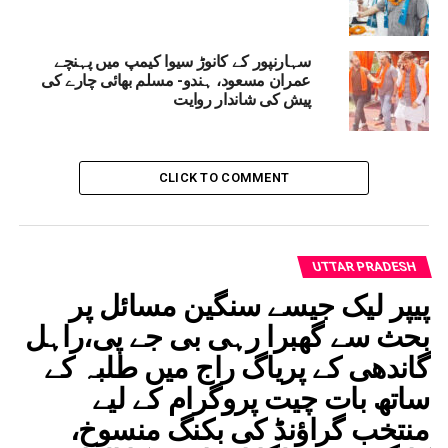
دیوبند:شاہ ولی اللہ اسلامک اکیڈمی میںپیغام حج و قربانی
کے عنوان سے پروگرام کاانعقاد
سہارنپور کے کانوڑ سیوا کیمپ میں پہنچے
عمران مسعود، ہندو- مسلم بھائی چارے کی
پیش کی شاندار روایت
CLICK TO COMMENT
UTTAR PRADESH
پیپر لیک جیسے سنگین مسائل پر
بحث سے گھبرا رہی بی جے پی،راہل
گاندھی کے پریاگ راج میں طلبہ کے
ساتھ بات چیت پروگرام کے لیے
منتخب گراؤنڈ کی بکنگ منسوخ،