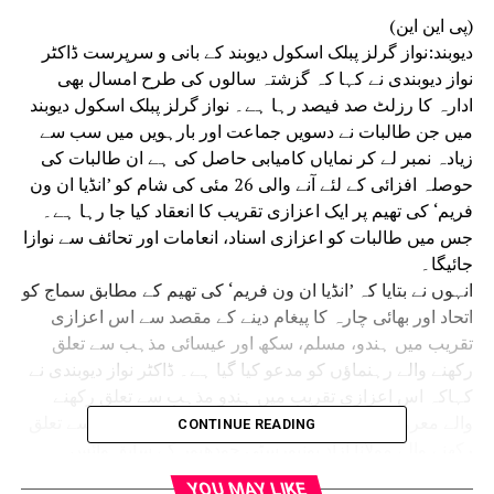
(پی این این)
دیوبند:نواز گرلز پبلک اسکول دیوبند کے بانی و سرپرست ڈاکٹر
نواز دیوبندی نے کہا کہ گزشتہ سالوں کی طرح امسال بھی
ادارہ کا رزلٹ صد فیصد رہا ہے۔ نواز گرلز پبلک اسکول دیوبند
میں جن طالبات نے دسویں جماعت اور بارہویں میں سب سے
زیادہ نمبر لے کر نمایاں کامیابی حاصل کی ہے ان طالبات کی
حوصلہ افزائی کے لئے آنے والی 26 مئی کی شام کو ’انڈیا ان ون
فریم‘ کی تھیم پر ایک اعزازی تقریب کا انعقاد کیا جا رہا ہے۔
جس میں طالبات کو اعزازی اسناد، انعامات اور تحائف سے نوازا
جائیگا۔
انہوں نے بتایا کہ ’انڈیا ان ون فریم‘ کی تھیم کے مطابق سماج کو
اتحاد اور بھائی چارہ کا پیغام دینے کے مقصد سے اس اعزازی
تقریب میں ہندو، مسلم، سکھ اور عیسائی مذہب سے تعلق
رکھنے والے رہنماؤں کو مدعو کیا گیا ہے۔ ڈاکٹر نواز دیوبندی نے
کہاکہ اس اعزازی تقریب میں ہندو مذہب سے تعلق رکھنے
والے معروف کوی ڈاکٹر ہری اوم پنوار، مسلم مذہب سے تعلق
CONTINUE READING
رکھنے والے مولانا آزاد یونیورسٹی جودھپور کے سابق وائس
چانسلر پروفیسر اختر الواسع، سکھ مذہب سے تعلق رکھنے والے
YOU MAY LIKE