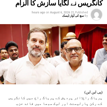
کانگریس نے لگایا سازش کا الزام
on
August 6, 2026
21 hours ago
Published
By
سچ کی آواز ڈیسک
(پی این این)
پریاگ راج:اتر پردیش کے پریاگ راج میں کانگریس
کے رکن پارلیمنٹ اور لوک سبھا میں قائد حزب