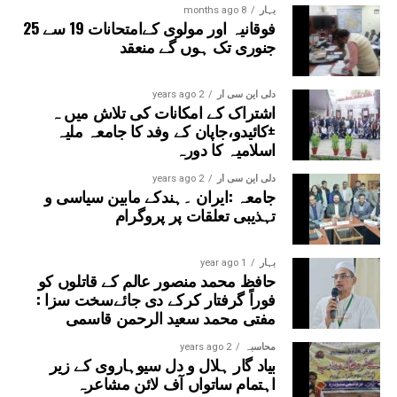
بہار
8 months ago
فوقانیہ اور مولوی کےامتحانات 19 سے 25
جنوری تک ہوں گے منعقد
دلی این سی آر
2 years ago
اشتراک کے امکانات کی تلاش میں ہ
±کائیدو،جاپان کے وفد کا جامعہ ملیہ
اسلامیہ کا دورہ
دلی این سی آر
2 years ago
جامعہ :ایران ۔ہندکے مابین سیاسی و
تہذیبی تعلقات پر پروگرام
بہار
1 year ago
حافظ محمد منصور عالم کے قاتلوں کو
فوراً گرفتار کرکے دی جائےسخت سزا :
مفتی محمد سعید الرحمن قاسمی
محاسبہ
2 years ago
بیاد گار ہلال و دل سیوہاروی کے زیر
اہتمام ساتواں آف لائن مشاعرہ