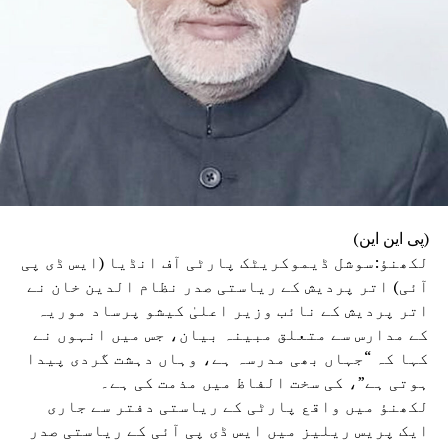
خانہ سے تعزیت کی۔ وزیر اعلیٰ نے سینئر حکام کو
موقع پر پہنچ کر راحت و بچاؤ کے کام میں تیزی لانے
کی ہدایت دی ہے۔ انھوں نے زخمیوں کے مناسب علاج کو
یقینی بنانے اور جاں بحق افراد کے اہل خانہ سے
رابطہ کر کے انہیں ہر ممکن مدد فراہم کرنے کے بھی
احکامات صادر کیے ہیں۔
(پی این این)
لکھنؤ:سوشل ڈیموکریٹک پارٹی آف انڈیا (ایس ڈی پی
آئی) اتر پردیش کے ریاستی صدر نظام الدین خان نے
اتر پردیش کے نائب وزیر اعلیٰ کیشو پرساد موریہ
کے مدارس سے متعلق مبینہ بیان، جس میں انہوں نے
کہا کہ “جہاں بھی مدرسہ ہے، وہاں دہشت گردی پیدا
ہوتی ہے”، کی سخت الفاظ میں مذمت کی ہے۔
لکھنؤ میں واقع پارٹی کے ریاستی دفتر سے جاری
ایک پریس ریلیز میں ایس ڈی پی آئی کے ریاستی صدر