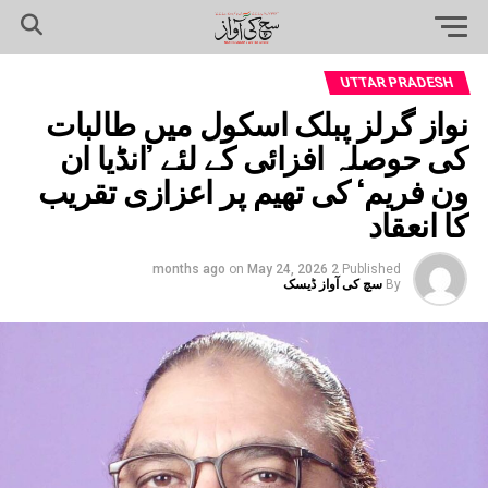
UTTAR PRADESH
نواز گرلز پبلک اسکول میں طالبات
کی حوصلہ افزائی کے لئے ’انڈیا ان
ون فریم‘ کی تھیم پر اعزازی تقریب
کا انعقاد
on
May 24, 2026
2 months ago
Published
By
سچ کی آواز ڈیسک