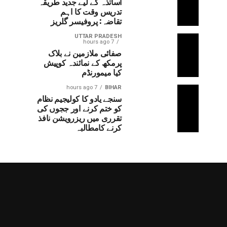
اساتذہ کے لیے جدید طریقہ
تدریس وقت کا اہم
تقاضہ: پروفیسر گلریز
UTTAR PRADESH
7 hours ago
صفائی ملازمین نے بلاک
پرمکھ کے نمائندہ کوپیش
کیا میمورنڈم
7 hours ago
BIHAR
سنجے یادو کا کولیجیم نظام
کو ختم کرنے اور ججوں کی
تقرری میں ریزرویشن نافذ
کرنے کامطالبہ