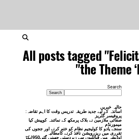
All posts tagged "Felic
the Theme ‘
Search
Search
حالیہ خبریں
اساتذہ کے لیے جدید طریقہ تدریس وقت کا اہم تقاضہ:
پروفیسر گلریز
صفائی ملازمین نے بلاک پرمکھ کے نمائندہ کوپیش کیا
میمورنڈم
سنجے یادو کا کولیجیم نظام کو ختم کرنے اور ججوں کی
تقرری میں ریزرویشن نافذ کرنے کامطالبہ
اوڈیشہ میں قبائلیوں سے زبردستی چھینی گئی950ایکڑ