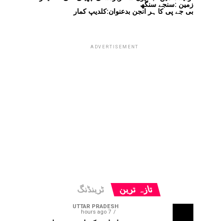
زمین :سنجے سنگھ
بی جے پی کا ہر انجن بدعنوان:کلدیپ کمار
ADVERTISEMENT
تازہ ترین
ٹرینڈنگ
UTTAR PRADESH
7 hours ago