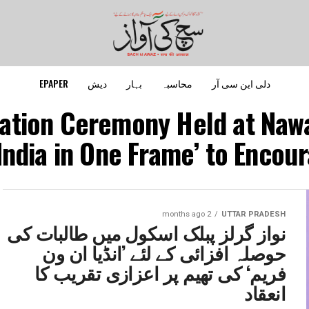
دلی این سی آر
محاسبہ
بہار
دیش
EPAPER
itation Ceremony Held at Nawa
India in One Frame’ to Encour
2 months ago
UTTAR PRADESH
نواز گرلز پبلک اسکول میں طالبات کی
حوصلہ افزائی کے لئے ’انڈیا ان ون
فریم‘ کی تھیم پر اعزازی تقریب کا
انعقاد