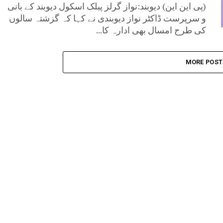
(پی این این) دیوبند:نواز گرلز پبلک اسکول دیوبند کے بانی
و سرپرست ڈاکٹر نواز دیوبندی نے کہا کہ گزشتہ سالوں
کی طرح امسال بھی ادارہ کا...
MORE POST