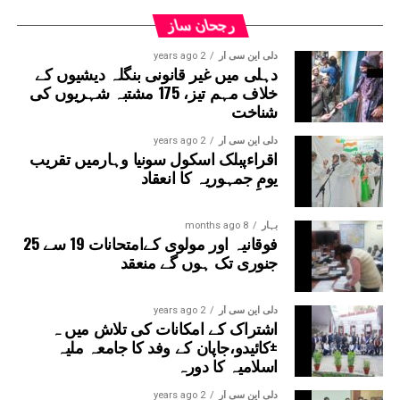
اینڈ ٹوبرو (L&T) ہے۔ سول ورک کی تخمینہ لاگت 1,200 کروڑ
رجحان ساز
ہے۔اس لائن پر آٹھ اسٹیشن بنائے جائیں گے۔ ان میں
سیکٹر-38A بوٹینیکل گارڈن، سیکٹر-44، نوئیڈا آفس، سیکٹر-96،
دلی این سی آر
2 years ago
دہلی میں غیر قانونی بنگلہ دیشیوں کے
سیکٹر-97، سیکٹر-105، سیکٹر-108، سیکٹر-93، اور پنچشیل
خلاف مہم تیز، 175 مشتبہ شہریوں کی
بوائز انٹر کالج شامل ہوں گے۔
شناخت
دلی این سی آر
2 years ago
اقراءپبلک اسکول سونیا وہارمیں تقریب
یومِ جمہوریہ کا انعقاد
بہار
8 months ago
فوقانیہ اور مولوی کےامتحانات 19 سے 25
جنوری تک ہوں گے منعقد
دلی این سی آر
2 years ago
اشتراک کے امکانات کی تلاش میں ہ
±کائیدو،جاپان کے وفد کا جامعہ ملیہ
اسلامیہ کا دورہ
دلی این سی آر
2 years ago