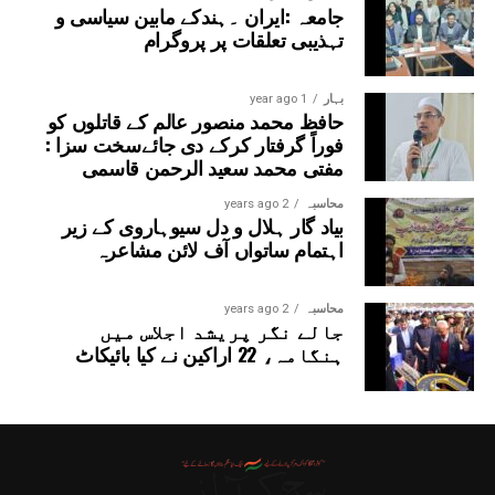
جامعہ :ایران ۔ہندکے مابین سیاسی و
تہذیبی تعلقات پر پروگرام
بہار
1 year ago
حافظ محمد منصور عالم کے قاتلوں کو
فوراً گرفتار کرکے دی جائےسخت سزا :
مفتی محمد سعید الرحمن قاسمی
محاسبہ
2 years ago
بیاد گار ہلال و دل سیوہاروی کے زیر
اہتمام ساتواں آف لائن مشاعرہ
محاسبہ
2 years ago
جالے نگر پریشد اجلاس میں
ہنگامہ، 22 اراکین نے کیا بائیکاٹ