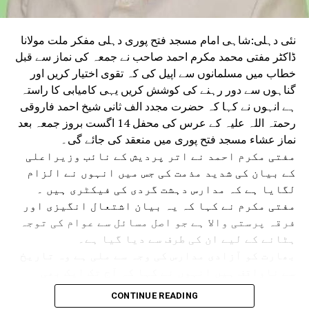
نئی دہلی:شاہی امام مسجد فتح پوری دہلی مفکر ملت مولانا
ڈاکٹر مفتی محمد مکرم احمد صاحب نے جمعہ کی نماز سے قبل
خطاب میں مسلمانوں سے اپیل کی کہ تقوی اختیار کریں اور
گناہوں سے دور رہنے کی کوشش کریں یہی کامیابی کا راستہ
ہے انہوں نے کہا کہ حضرت مجدد الف ثانی شیخ احمد فاروقی
رحمتہ اللہ علیہ کے عرس کی محفل 14 اگست بروز جمعہ بعد
نماز عشاء مسجد فتح پوری میں منعقد کی جائے گی۔
مفتی مکرم احمد نے اتر پردیش کے نائب وزیراعلی
کے بیان کی شدید مذمت کی جس میں انہوں نے الزام
لگایا ہے کہ مدارس دہشت گردی کی فیکٹری ہیں ۔
مفتی مکرم نے کہا کہ یہ بیان اشتعال انگیزی اور
فرقہ پرستی والا ہے جو اصل مسائل سے عوام کی توجہ
ہٹانے کے لیے ان کی طرف سے دیا گیا ہے۔
بھارت کو آزادی مدارس کی وجہ سے ملی ہے وہ تاریخ
سے ناواقف ہیں انہوں نے کہا کہ آج تک ایک بھی
مدرسہ میں دہشت گردی کا ثبوت نہیں ملا ہے بہت عرصے
CONTINUE READING
سے مدارس پر یہ الزام لگایا جاتا رہا ہے جس کا