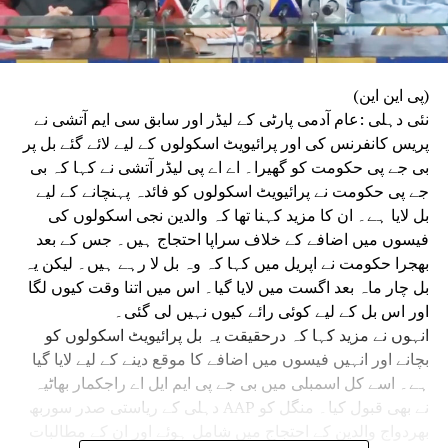
(پی این این)
نئی دہلی :عام آدمی پارٹی کے لیڈر اور سابق سی ایم آتشی نے
پریس کانفرنس کی اور پرائیویٹ اسکولوں کے لیے لائے گئے بل پر
بی جے پی حکومت کو گھیرا۔ اے اے پی لیڈر آتشی نے کہا کہ بی
جے پی حکومت نے پرائیویٹ اسکولوں کو فائدہ پہنچانے کے لیے
بل لایا ہے۔ ان کا مزید کہنا تھا کہ والدین نجی اسکولوں کی
فیسوں میں اضافے کے خلاف سراپا احتجاج ہیں۔ جس کے بعد
بھجرا حکومت نے اپریل میں کہا کہ وہ بل لا رہے ہیں۔ لیکن یہ
بل چار ماہ بعد اگست میں لایا گیا۔ اس میں اتنا وقت کیوں لگا
اور اس بل کے لیے کوئی رائے کیوں نہیں لی گئی۔
انہوں نے مزید کہا کہ درحقیقت یہ بل پرائیویٹ اسکولوں کو
بچانے اور انہیں فیسوں میں اضافے کا موقع دینے کے لیے لایا گیا
ہے۔ اسے کل اسمبلی میں بی جے پی ایم ایل اے راجکمار بھاٹیہ
نے بھی قبول کیا۔ منگل کو AAP دہلی کے ریاستی صدر سوربھ
بھردواج والدین کے احتجاج میں شامل ہوئے اور ان کے مطالبات