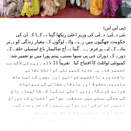
(پی این این)
نئی دہلی: دہلی کی وزیر اعلیٰ ریکھا گپتا نے کہا کہ ان کی
حکومت جھگیوں میں رہنے والے لوگوں کے معیار زندگی کو بہتر
بنانے کے لیے پرعزم ہے۔ گپتا نے آج شالیمار باغ اسمبلی حلقے کے
دورے کے دوران جی پی سیوا بستی، پیتم پورا میں نو تعمیر شدہ
کمیونٹی ٹوائلٹ کا افتتاح کیا۔ تقریباً 21 لاکھ روپے کی لاگت سے
تعمیر شدہ یہ جدید کمیونٹی ٹوائلٹ مقامی
باشندوں، بالخصوص خواتین اور بچوں کے لیے صاف
ستھری، محفوظ اور باوقار صفائی کی سہولیات
فراہم کرے گا۔وزیر اعلیٰ نے کہا کہ شالیمار باغ
کی جھگی بستی میں منعقدہ عوامی اجتماع کے دوران
انہوں نے ترقی اور عوامی بہبود کے جو وعدے کیے
تھے، آج وہ زمین پر سچ ثابت ہو رہے ہیں۔
گزشتہ ایک سال میں علاقے میں پینے کا صاف پانی
فراہم کرنے کے لیے واٹر اے ٹی ایم، غریبوں کو