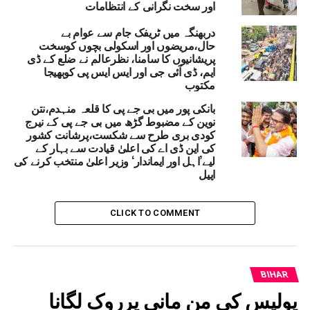
اور سخت نگرانی کے انتظامات
BIHAR
‘FOROGH URDU’ WORKSHOP
RELATED TOPICS:
DIRECTOR
CABINET SECRETARIAT DEPARTMENT
دربھنگہ میں ٹریفک جام سے عوام بے
NALANDA NEWS
DISTRICT MAGISTRATE KUNDAN KUMAR
حال،مریضوں اور اسکولی بچوں کوسخت
URDU DIRECTORATE
SM PARVEZ ALAM
پریشانیوں کا سامنا، نظرعالم نے ضلع کے ڈی
ایم، ڈی آئی جی اور ایس ایس پی کوبھیجا
UP NEX
مکتوب
کر اللہ سے قلب میں پیدا ہوتی ہے نورانیت : امیر
ریعت
بانکی پور میں بی جے پی کا قلعہ منہدم،نتن
نوین کے مضبوط گڑھ میں بی جے پی کے نیرج
DON'T MISS
کودی بری طرح سے شکست،پرشانت کشور
بجٹ اجلاس کیلئے بلائے گئے میٹنگ سے سینئر افسران کی
کی این ڈی اے کی اعلیٰ قیادت سے بہار کے
غیر حاضری پر اسپیکرپریم کمار برہم
لیے’اہل اور ایماندار‘ وزیر اعلیٰ منتخب کرنے کی
اپیل
CLICK TO COMMENT
BIHAR
پولیس کی من مانی پرروک لگانا