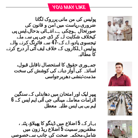
کہ بہار حکومت اردو زبان کی ترقی اور ترقی کے لیے پوری
YOU MAY LIKE
طرح پرعزم ہے۔ انہوں نے وضاحت کی کہ ریاستی حکومت
اردو کی تعلیم، ادب، تحقیق اور ثقافتی سرگرمیوں کو فروغ دینے
پولیس کی من مانی پرروک لگانا
ضروری،ریاست میں امن و قانون کی
کے لیے مسلسل اسکیمیں نافذ کررہی ہے، تاکہ نئی نسل اردو
صورتحال ہوچکی ہے انتہائی بدحال،ایس پی
زبان سے جڑ سکے۔
کیخلاف شکایت لے کر ڈی جی پی سے ملے
پروگرام کے دوران منعقدہ سیمینار اور مشاعرہ میں ضلع کے
تیجسوی یادو، اے کے-47 سے فائرنگ کرنے والے
ممتاز اردو ادیبوں، شاعروں اور زبان سے محبت کرنے والوں نے
پولیس اہلکاروں کے خلاف ایف آئی آر درج کرنے
کا مطالبہ
شرکت کی۔ مقررین نے اردو زبان کے تاریخی پس منظر، اس
کی ترقی کے سفر اور عصری مناسبت پر تفصیل سے روشنی
جمہوری حقوق کا استحصال ناقابل قبول،
ڈالی۔ مشاعرے میں پیش کیے گئے اشعار نے سامعین کو
اساتذہ کی آواز دبانے کی کوشش کی سخت
مذمت:بنشی دھربرجواسی
محظوظ کیا۔
ورکشاپ میں اردو زبان کے فروغ، اس کی تعلیمی ترقی اور
معاشرے میں اس کی افادیت پر بھی بات کی گئی۔ پروگرام میں
پیپر لیک اور امتحان میں دھاندلی کے سنگین
الزامات معاملے میںآئی جی آئی ایم ایس کے 6
اردو ادب کے شائقین، اساتذہ، طلباء اور معززین کی بڑی تعداد
ایم بی بی ایس طلبہ معطل
نے شرکت کی ۔ اس موقع پر ایڈیشنل کلکٹر نالندہ،
اسٹیبلشمنٹ ڈپٹی کلکٹر، سینئر ڈپٹی کلکٹر، شگفتہ پروین،
ڈسٹرکٹ پلاننگ آفیسر، انچارج آفیسر، ضلع اردو سیل اور دیگر
بہار کے 5 اضلاع میں ڈینگو کا پھیلاؤ، پٹنہ،
مظفرپور سمیت 5 اضلاع ریڈ زون میں
موجود تھے۔
شامل،محکمہ صحت کی جانب سےخصوصی