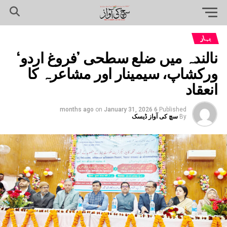
بہار
نالندہ میں ضلع سطحی ’فروغ اردو‘
ورکشاپ، سیمینار اور مشاعرہ کا
انعقاد
on
January 31, 2026
6 months ago
Published
By
سچ کی آواز ڈیسک