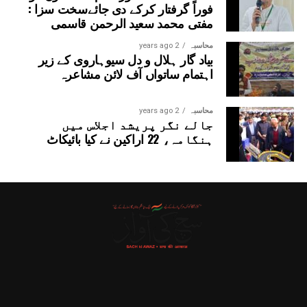
فوراً گرفتار کرکے دی جائےسخت سزا :
مفتی محمد سعید الرحمن قاسمی
محاسبہ
2 years ago
بیاد گار ہلال و دل سیوہاروی کے زیر
اہتمام ساتواں آف لائن مشاعرہ
محاسبہ
2 years ago
جالے نگر پریشد اجلاس میں
ہنگامہ، 22 اراکین نے کیا بائیکاٹ