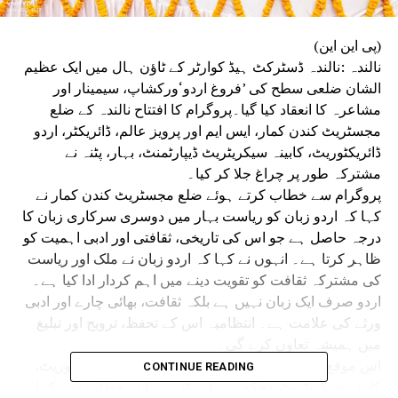
(پی این این)
نالندہ :نالندہ ڈسٹرکٹ ہیڈ کوارٹر کے ٹاؤن ہال میں ایک عظیم
الشان ضلعی سطح کی ’فروغ اردو‘ورکشاپ، سیمینار اور
مشاعرہ کا انعقاد کیا گیا۔پروگرام کا افتتاح نالندہ کے ضلع
مجسٹریٹ کندن کمار، ایس ایم اور پرویز عالم، ڈائریکٹر، اردو
ڈائریکٹوریٹ، کابینہ سیکریٹریٹ ڈیپارٹمنٹ، بہار، پٹنہ نے
مشترکہ طور پر چراغ جلا کر کیا۔
پروگرام سے خطاب کرتے ہوئے ضلع مجسٹریٹ کندن کمار نے
کہا کہ اردو زبان کو ریاست بہار میں دوسری سرکاری زبان کا
درجہ حاصل ہے جو اس کی تاریخی، ثقافتی اور ادبی اہمیت کو
ظاہر کرتا ہے۔ انہوں نے کہا کہ اردو زبان نے ملک اور ریاست
کی مشترکہ ثقافت کو تقویت دینے میں اہم کردار ادا کیا ہے۔
اردو صرف ایک زبان نہیں ہے بلکہ ثقافت، بھائی چارے اور ادبی
ورثے کی علامت ہے۔ انتظامیہ اس کے تحفظ، ترویج اور تبلیغ
میں ہمیشہ تعاون کرے گی۔
اس موقع پر ایس ایم پرویز عالم، ڈائریکٹر، اردو ڈائریکٹوریٹ،
CONTINUE READING
کابینہ سیکریٹریٹ محکمہ، بہار، پٹنہ، نے اپنے خطاب میں کہا