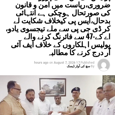
ضروری،ریاست میں امن و قانون
کی صورتحال ہوچکی ہے انتہائی
بدحال،ایس پی کیخلاف شکایت لے
کر ڈی جی پی سے ملے تیجسوی یادو،
اے کے-47 سے فائرنگ کرنے والے
پولیس اہلکاروں کے خلاف ایف آئی
آر درج کرنے کا مطالبہ
on
August 7, 2026
17 hours ago
Published
By
سچ کی آواز ڈیسک