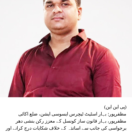
ردِعمل کے ضابطۂ کار) پر عمل کیوں نہیں کیا؟
فائرنگ کا حکم دینے والے سینئر پولیس افسران کے
خلاف اب تک کوئی ٹھوس کارروائی کیوں نہیں کی گئی؟
طلبہ تحریک کے دوران پولیس کی مبینہ بربریت اور
کارروائی کی عدالتی نگرانی میں جانچ کرائی
جائے، وغیرہ مطالبات شامل ہیں۔
قائدِ حزبِ اختلاف تیجسوی یادو نے ڈائریکٹر جنرل آف پولیس
(ڈی جی پی) سے شکایت کرتے ہوئے کہا کہ بہار میں امن و
قانون کی صورتحال انتہائی ابتر ہو چکی ہے اور پولیس
انتظامیہ من مانی پر اتر آیا ہے۔ انہوں نے مطالبہ کیا کہ پولیس
کی من مانی پر روک لگائی جائے اور مستقبل میں اس طرح کے
واقعات کی دوبارہ تکرار روکنے کے لیے ضروری ہدایات جاری
کی جائیں۔
واضح رہے کہ گزشتہ ماہ طلبہ تحریک کے دوران بہار بھر میں
شدید احتجاجی مظاہرے ہوئے تھے۔ اس دوران احتجاج کرنے والے
طلبہ و طالبات اور پولیس اہلکاروں کے درمیان متعدد مقامات
(پی این این)
پر جھڑپیں ہوئیں۔ کئی شہروں میں پتھراؤ اور لاٹھی چارج کے
مظفرپور: بہار اسٹیٹ ٹیچرس ایسوسی ایشن، ضلع اکائی
واقعات میں مظاہرین طلبہ زخمی ہوئے تھے۔
مظفرپور، بہار قانون ساز کونسل کے معزز رکن بنشی دھر
سیوان میں طلبہ تحریک نے پُرتشدد رخ اختیار کر لیا تھا۔
برجواسی کی جانب سے اساتذہ کے خلاف شکایات درج کرانے اور