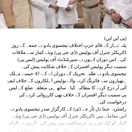
(پی این این)
پٹنہ:بہار کے قائدِ حزبِ اختلاف تیجسوی یادو نے جمعہ کے روز
ڈائریکٹر جنرل آف پولیس (ڈی جی پی) ونئے کمار سے ملاقات
کی۔ اس دوران انہوں نے سپرنٹنڈنٹ آف پولیس (ایس پی)
سمیت دیگر پولیس افسران کے خلاف شکایت پیش کی۔
تیجسوی یادو نے طلبہ تحریک کے دوران اے کے-47 جیسے مہلک
ہتھیاروں سے فائرنگ کرنے والے پولیس اہلکاروں کے خلاف ایف
آئی آر درج کرنے کا مطالبہ کیا۔ ساتھ ہی متعلقہ ضلع کے ایس
پی سمیت دیگر افسران کے خلاف بھی کارروائی کرنے کی
درخواست کی۔
راشٹریہ جنتا دل (آر جے ڈی) کے کارگزار صدر تیجسوی یادو نے
اس معاملے میں ڈائریکٹر جنرل آف پولیس (ڈی جی پی) ونئے
کمار کو ایک تحریری عرضداشت بھی پیش کی۔ انہوں نے الزام
عائد کیا کہ پیپر لیک کے خلاف طلبہ کے جمہوری احتجاج پر بہار