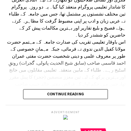
کا شاندار تعلیمی پروگرام منعقد کیا گیا۔ یہ دو روزہ پروگرام
تین مختلف نشستوں پر مشتمل تھا، جس میں جامعہ کے طلباء
نے عربی زبان و ادب پر اپنی مضبوط گرفت کا مظاہرہ کرتے
ہوئے فصیح و بلیغ تقاریر اور بہترین مکالمات پیش کر کے
حاضرین کو ششدر کر دیا۔
اس باوقار تعلیمی تقریب کی صدارت جامعہ کے مہتمم حضرت
مولانا کفیل الدین ندوی نے فرمائی، جبکہ مہمانِ خصوصی کے
طور پر معروف علمی و دینی شخصیت حضرت مفتی عمران
احمد قاسمی صاحب (سابق شیخ الحدیث پانولی، گجرات) رونقِ
اسٹیج رہے۔ طلباء کے مابین منعقدہ تعلیمی مقابلوں میں جانچ
اور بہترین پرکھ کے لیے تین معزز منصفین (ججز) کا پینل مقرر
تھا، جس میں حکمِ اول کے فرائض مفتی خالد حبیب صاحب
ندوی (استاذ جامعہ صدیقیہ ڈگروا)، حکمِ دوم کے فرائض مفتی
CONTINUE READING
جاوید اشرف صاحب قاسمی اور حکمِ ثالث کے فرائض مولانا
نیاز احمد صاحب ندوی نے انجام دیئے۔ علاوہ ازیں نظامت النادی
العربی کے مربی،معروف مقرر اور جامعہ کے ا ستاذ حدیث
ADVERTISEMENT
وفقہ مفتی حسنین اشاعتی نے فرمائی۔
ججز کے اس پینل نے طلباء کے تلفظ، روانی، مواد اور لب و لہجے