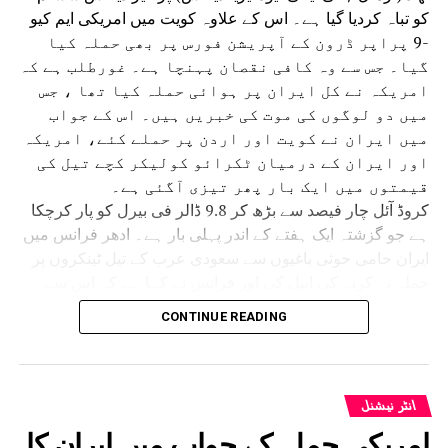
کو تباہ کردیا گیا ہے۔ اس کے علاوہ کویت میں امریکی ایم کیو
-9 پراپر ڈرون کے آپریشن فورس پر بھی حملہ کیا
گیا۔ جس سے وہ کافی نقصان پہنچا ہے۔ غورطلب ہے کہ
امریکہ نے کل ایران پر ہوائی حملہ کیا تھا ، جس
میں دو لوگوں کی موت کی خبریں ہیں۔ اس کے جواب
میں ایران نے کویت اور اردن پر حملے کئے، امریکہ
اور ایران کے درمیان ٹکرائو کولیکر کچے تیل کی
قیمتوں میں ایک بار پھر تیزی آگئی ہے۔
کروڈ آئل چار فیصد سے بڑھ کر 9.8 ڈالر فی بیرل کو پار کرچکا
ہے جو گزشتہ ایک ہفتے کے اندر پہلی بار ہے۔ ادھر فرانس میں
ایران حامی حوثی باغیوں سے سعودی عرب کے تیل ٹینکروں پر
حملہ نہ کرنے کی اپیل کی اور فرانس نے کہا ہے کہ اس سے
خطے میں کشیدگی بڑھے گی۔ بہرحال امریکہ نے مسلسل
CONTINUE READING
12ویں رات ایران پر حملوں کا سلسلہ شروع کیا، جس سے
دونوں ممالک کے درمیان کشیدگی میں اضافہ ہوا۔ ایرانی میڈیا
آؤٹ لیٹ پریس ٹی وی کے مطابق جنوبی ایران کے علاقے سریک
میں دھماکوں کی آوازیں سنی گئیں۔ اس سے قبل امریکی فوج
انٹر نیشنل
نے ایران کے متعدد علاقوں اور جزیروں کو نشانہ بنایا تھا۔
امریکی حملہ کے جواب میں ایران کا