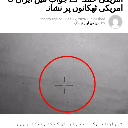
امریکی ٹھکانوں پر نشانہ
on
June 27, 2026
1 month ago
Published
By
سچ کی آواز ڈیسک
تہران:امریکہ نے کل ایران کے کئی ٹھکانوں پر