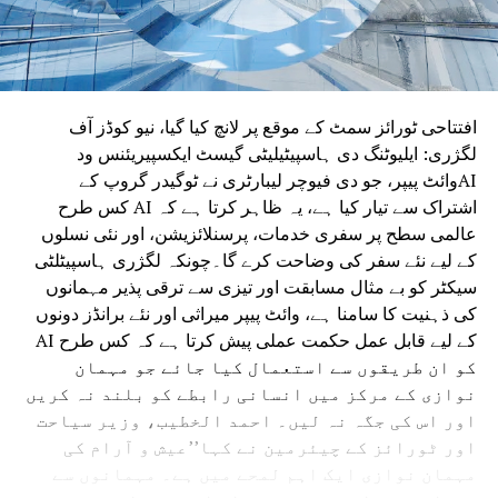
افتتاحی ٹورائز سمٹ کے موقع پر لانچ کیا گیا، نیو کوڈز آف
لگژری: ایلیوٹنگ دی ہاسپیٹیلیٹی گیسٹ ایکسپیریئنس ود
AIوائٹ پیپر، جو دی فیوچر لیبارٹری نے ٹوگیدر گروپ کے
اشتراک سے تیار کیا ہے، یہ ظاہر کرتا ہے کہ AI کس طرح
عالمی سطح پر سفری خدمات، پرسنلائزیشن، اور نئی نسلوں
کے لیے نئے سفر کی وضاحت کرے گا۔چونکہ لگژری ہاسپیٹلٹی
سیکٹر کو بے مثال مسابقت اور تیزی سے ترقی پذیر مہمانوں
کی ذہنیت کا سامنا ہے، وائٹ پیپر میراثی اور نئے برانڈز دونوں
کے لیے قابل عمل حکمت عملی پیش کرتا ہے کہ کس طرح AI
کو ان طریقوں سے استعمال کیا جائے جو مہمان
نوازی کے مرکز میں انسانی رابطے کو بلند نہ کریں
اور اس کی جگہ نہ لیں۔ احمد الخطیب، وزیر سیاحت
اور ٹورائز کے چیئرمین نے کہا’’عیش و آرام کی
مہمان نوازی ایک اہم لمحے میں ہے۔ مہمانوں سے