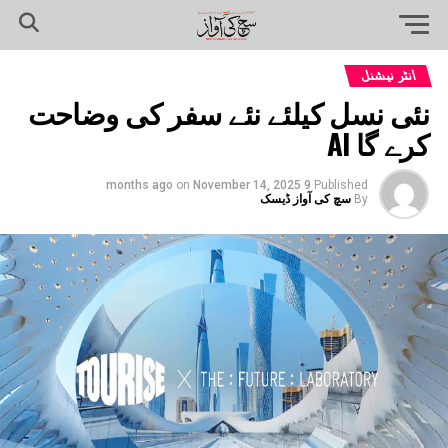
انٹر نیشنل
نئی نسل کیلئے نئے سفر کی وضاحت
کرے گا AI
on
November 14, 2025
9 months ago
Published
By
سچ کی آواز ڈیسک