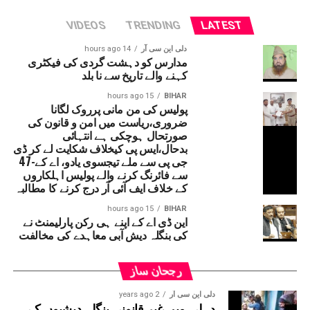
کی رو سے ی ساٹھ دنوں تک کھلا رہے گا۔
VIDEOS
TRENDING
LATEST
دلی این سی آر
14 hours ago
مدارس کو دہشت گردی کی فیکٹری
کہنے والے تاریخ سے نا بلد
15 hours ago
BIHAR
پولیس کی من مانی پرروک لگانا
ضروری،ریاست میں امن و قانون کی
صورتحال ہوچکی ہے انتہائی
بدحال،ایس پی کیخلاف شکایت لے کر ڈی
جی پی سے ملے تیجسوی یادو، اے کے-47
سے فائرنگ کرنے والے پولیس اہلکاروں
کے خلاف ایف آئی آر درج کرنے کا مطالبہ
15 hours ago
BIHAR
این ڈی اے کے اپنے ہی رکن پارلیمنٹ نے
کی بنگلہ دیش آبی معاہدے کی مخالفت
رجحان ساز
دلی این سی آر
2 years ago
دہلی میں غیر قانونی بنگلہ دیشیوں کے