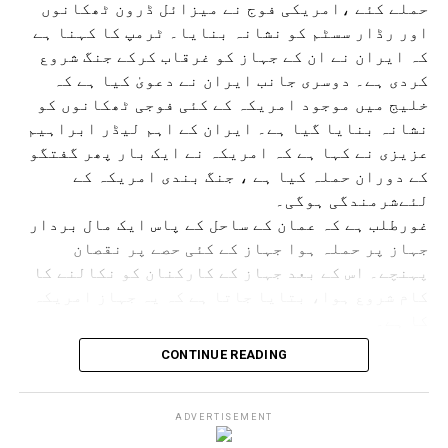
حملے کئے ،امریکی فوج نے میزائل ڈرون ٹھکانوں
اور رڈار سسٹم کو نشانہ بنایا۔ ٹرمپ کا کہنا ہے
کہ ایران نے ان کے جہاز کو غرقاب کرکے جنگ شروع
کردی ہے۔ دوسری جانب ایران نے دعویٰ کیا ہے کہ
خلیج میں موجود امریکہ کے کئی فوجی ٹھکانوں کو
نشانہ بنایا گیا ہے۔ ایران کے اہم لیڈر ابراہیم
عزیزی نے کہا ہے کہ امریکہ نے ایک بار پھر گفتگو
کے دوران حملہ کیا ہے ، جنگ بندی امریکہ کے
لئےشرمندگی ہوگی۔
غورطلب ہے کہ عمان کے ساحل کے پاس ایک مال بردار
جہاز پر حملہ ہوا جہاز کے کئی حصے پر نقصان
پہنچے۔ اس کے بعد جہاز کے کارکنان کو نکالنے کا
کام شروع ہوا، بتایا جاتا ہے کہ یہ جہاز امریکہ
کا ہے۔
اس حملے کے بعد امریکہ نے ایران پر حملہ کیا، اس کے جواب
CONTINUE READING
میں ایران نے کئی امریکی ٹھکانوں پر حملہ کیا۔ بہرحال دونوں
ملکوں کے درمیان اب بھی معاہدہ کو حتمی صورت اختیار کرنے
کے لئے گفتگو کو دور جاری ہے۔ پاکستان اس میں ثالث کا رول
ADVERTISEMENT
ادا کررہا ہے۔ حالانکہ ہرمز کو بند نہیں کیا گیا ہے۔ معاہدہ