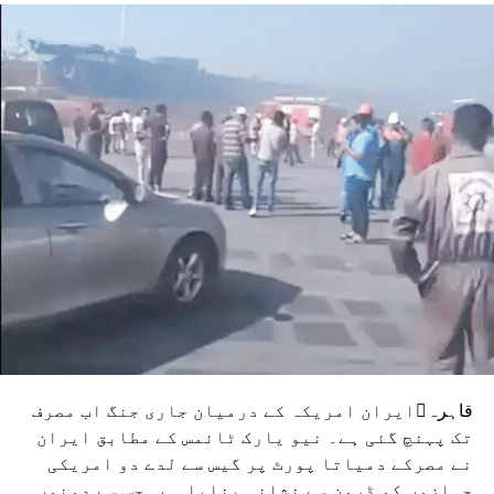
DON'T MISS
ٹوکیو، نیویارک، انکاش اور پیرس کو ملاٹورائز ایوارڈز 2025
قاہرہایران امریکہ کے درمیان جاری جنگ اب مصرف
تک پہنچ گئی ہے۔ نیو یارک ٹائمس کے مطابق ایران
نے مصرکے دمیاتا پورٹ پر گیس سے لدے دو امریکی
جہازوں کو ڈرون سے نشانہ بنایا ہے۔ جس سے دونوں