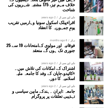
خلاف مہم تیز، 175 مشتبہ شہریوں کی
شناخت
دلی این سی آر
2 years ago
اقراءپبلک اسکول سونیا وہارمیں تقریب
یومِ جمہوریہ کا انعقاد
بہار
8 months ago
فوقانیہ اور مولوی کےامتحانات 19 سے 25
جنوری تک ہوں گے منعقد
دلی این سی آر
2 years ago
اشتراک کے امکانات کی تلاش میں ہ
±کائیدو،جاپان کے وفد کا جامعہ ملیہ
اسلامیہ کا دورہ
دلی این سی آر
2 years ago
جامعہ :ایران ۔ہندکے مابین سیاسی و
تہذیبی تعلقات پر پروگرام