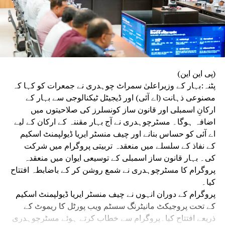
(پی این این)
پٹنہ:بہار کے وزیراعلیٰ سمراٹ چوہدری نے جمعرات کو کہا کہ
مصنوعی ذہانت (اے آئی) اور ڈیجیٹل ٹیکنالوجی سے بہار کے
ارکانِ اسمبلی اور قانون ساز کونسلرز کی صلاحیتوں میں
اضافہ ہوگا۔ مسٹرچوہدری نے آج بہار مقننہ کے ارکان کے لیے
اے آئی کو حساس بنانے اور چیف منسٹر ایریا ڈیولپمنٹ اسکیم
کے نفاذ کے سلسلے میں منعقدہ تربیتی پروگرام میں شرکت
کی۔ بہار قانون ساز اسمبلی کے توسیعی ایوان میں منعقدہ
پروگرام کا مسٹرچوہدری نے شمع روشن کر کے باضابطہ افتتاح
کیا۔
پروگرام کے دوران انہوں نے چیف منسٹر ایریا ڈیولپمنٹ اسکیم
کے تحت پروجیکٹ مانیٹرنگ سسٹم ویب پورٹل کا ریموٹ کے
ذریعے افتتاح کیا۔پروگرام سے خطاب کرتے ہوئے مسٹرچوہدری