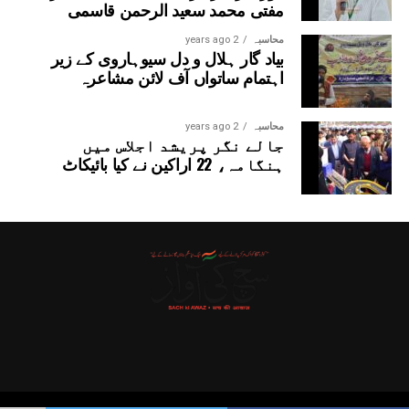
مفتی محمد سعید الرحمن قاسمی
محاسبہ
2 years ago
بیاد گار ہلال و دل سیوہاروی کے زیر
اہتمام ساتواں آف لائن مشاعرہ
محاسبہ
2 years ago
جالے نگر پریشد اجلاس میں
ہنگامہ، 22 اراکین نے کیا بائیکاٹ