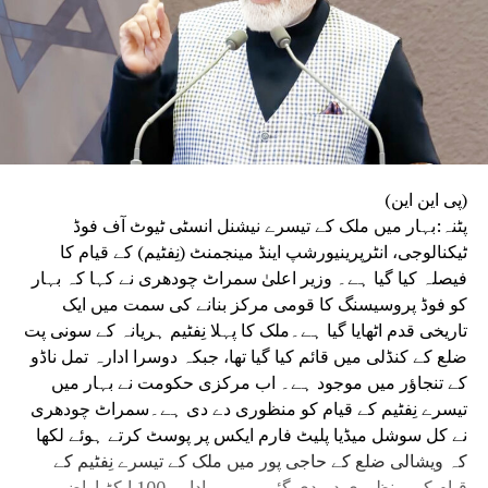
(پی این این)
پٹنہ:بہار میں ملک کے تیسرے نیشنل انسٹی ٹیوٹ آف فوڈ
ٹیکنالوجی، انٹرپرینیورشپ اینڈ مینجمنٹ (نِفٹیم) کے قیام کا
فیصلہ کیا گیا ہے۔ وزیر اعلیٰ سمراٹ چودھری نے کہا کہ بہار
کو فوڈ پروسیسنگ کا قومی مرکز بنانے کی سمت میں ایک
تاریخی قدم اٹھایا گیا ہے۔ملک کا پہلا نِفٹیم ہریانہ کے سونی پت
ضلع کے کنڈلی میں قائم کیا گیا تھا، جبکہ دوسرا ادارہ تمل ناڈو
کے تنجاؤر میں موجود ہے۔ اب مرکزی حکومت نے بہار میں
تیسرے نِفٹیم کے قیام کو منظوری دے دی ہے۔سمراٹ چودھری
نے کل سوشل میڈیا پلیٹ فارم ایکس پر پوسٹ کرتے ہوئے لکھا
کہ ویشالی ضلع کے حاجی پور میں ملک کے تیسرے نِفٹیم کے
قیام کی منظوری دے دی گئی ہے۔یہ ادارہ 100 ایکڑ اراضی پر