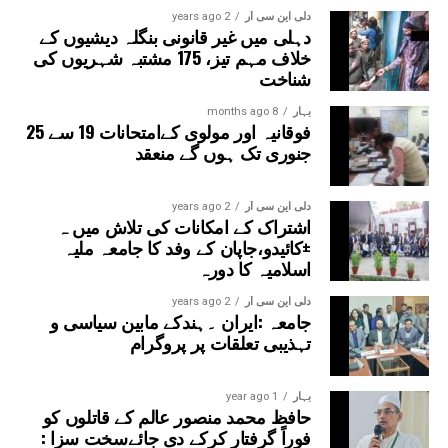
دلی این سی آر
2 years ago
دہلی میں غیر قانونی بنگلہ دیشیوں کے
خلاف مہم تیز، 175 مشتبہ شہریوں کی
شناخت
بہار
8 months ago
فوقانیہ اور مولوی کےامتحانات 19 سے 25
جنوری تک ہوں گے منعقد
دلی این سی آر
2 years ago
اشتراک کے امکانات کی تلاش میں ہ
±کائیدو،جاپان کے وفد کا جامعہ ملیہ
اسلامیہ کا دورہ
دلی این سی آر
2 years ago
جامعہ :ایران ۔ہندکے مابین سیاسی و
تہذیبی تعلقات پر پروگرام
بہار
1 year ago
حافظ محمد منصور عالم کے قاتلوں کو
فوراً گرفتار کرکے دی جائےسخت سزا :