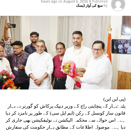
on
August 6, 2026
9 hours ago
Published
تھیں۔ ان میں سے ایک کمیٹی طلبہ کو جاری کیے گئے وجہ بتاؤ
By
سچ کی آواز ڈیسک
نوٹسوں پر موصول ہونے والے جوابات کا جائزہ لے کر اپنی
رپورٹ تیار کرے گی۔ دوسری کمیٹی بدعنوانی اور بے ضابطگی
سے پاک امتحانات کے انعقاد کے لیے رہنما اصول مرتب کرے گی،
جبکہ تیسری کمیٹی پورے امتحانی نظام اور اس کے طریقۂ کار
کا تفصیلی مطالعہ کرے گی۔
(پی این این)
پٹنہ:بہار کے پنچایتی راج کے وزیر دیپک پرکاش کو گورنر نے بہار
قانون ساز کونسل کے رکن (ایم ایل سی) کے طور پر نامزد کر دیا
ہے۔ اس حوالے سے محکمہ الیکشن نے نوٹیفکیشن بھی جاری کر
دیا ہے۔ موصولہ اطلاعات کے مطابق بہار حکومت کی سفارش