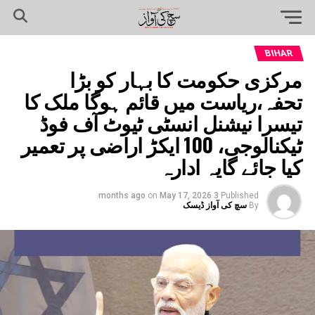
BIHAR
مرکزی حکومت کا بہار کو بڑا
تحفہ،ریاست میں قائم ہوگا ملک کا
تیسرا نیشنل انسٹی ٹیوٹ آف فوڈ
ٹیکنالوجی، 100 ایکڑ اراضی پر تعمیر
کیا جائے گایہ ادارہ
on
May 17, 2026
3 months ago
Published
By
سچ کی آواز ڈیسک