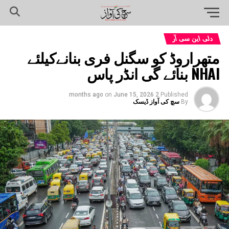
دلی این سی آر
متھراروڈ کو سگنل فری بنانےکیلئے
NHAI بنائے گی انڈر پاس
on
June 15, 2026
2 months ago
Published
By
سچ کی آواز ڈیسک