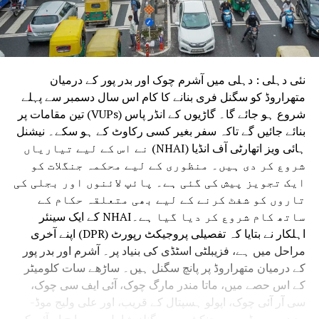
نئی دہلی : دہلی میں آشرم چوک اور بدر پور کے درمیان
متھراروڈ کو سگنل فری بنانے کا کام اس سال دسمبر سے پہلے
شروع ہو جائے گا۔ گاڑیوں کے انڈر پاس (VUPs) تین مقامات پر
بنائے جائیں گے تاکہ سفر بغیر کسی رکاوٹ کے ہو سکے۔ نیشنل
ہائی ویز اتھارٹی آف انڈیا (NHAI) نے اس کے لیے تیاریاں
شروع کر دی ہیں۔ منظوری کے لیے محکمہ جنگلات کو
ایک تجویز پیش کی گئی ہے۔ پائپ لائنوں اور بجلی کی
تاروں کو شفٹ کرنے کے لیے بھی متعلقہ حکام کے
ساتھ کام شروع کر دیا گیا ہے۔NHAI کے ایک سینئر
اہلکار نے بتایا کہ تفصیلی پروجیکٹ رپورٹ (DPR) اپنے آخری
مراحل میں ہے، فزیبلٹی اسٹڈی کی بنیاد پر۔ آشرم اور بدر پور
کے درمیان متھراروڈ پر پانچ سگنل ہیں۔ ساڑھے سات کلومیٹر
کے اس حصے میں، ماتا مندر مارگ چوک، آئی ایف سی چوک،
سی آر آئی چوک، اپولو ہسپتال کے قریب، اور علی ولیج موڈ-
مدن پور روڈ ہیں۔ جنکشن پر سگنلز شامل ہیں۔ایچ اے آئی کے