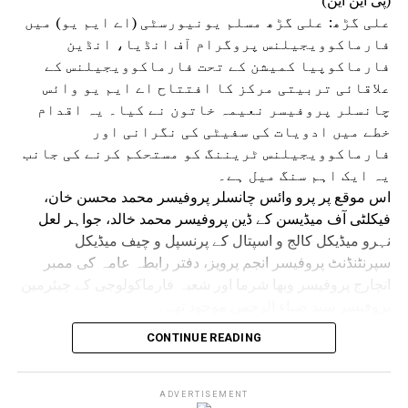
(پی این این)
نظام کو بدعنوانی سے پاک کرے اور نوجوان نسل کو محنت،
علی گڑھ: علی گڑھ مسلم یونیورسٹی (اے ایم یو) میں
دیانت اور کردار کے راستے پر چلنے کی توفیق عطا فرمائے۔ آمین
فارماکوویجیلنس پروگرام آف انڈیا، انڈین
یا رب العالمین۔
فارماکوپیا کمیشن کے تحت فارماکوویجیلنس کے
علاقائی تربیتی مرکز کا افتتاح اے ایم یو وائس
چانسلر پروفیسر نعیمہ خاتون نے کیا۔ یہ اقدام
خطے میں ادویات کی سفیٹی کی نگرانی اور
فارماکوویجیلنس ٹریننگ کو مستحکم کرنے کی جانب
یہ ایک اہم سنگ میل ہے۔
اس موقع پر پرو وائس چانسلر پروفیسر محمد محسن خان،
فیکلٹی آف میڈیسن کے ڈین پروفیسر محمد خالد، جواہر لعل
نہرو میڈیکل کالج و اسپتال کے پرنسپل و چیف میڈیکل
سپرنٹنڈنٹ پروفیسر انجم پرویز، دفتر رابطہ عامہ کی ممبر
انچارج پروفیسر وبھا شرما اور شعبہ فارماکولوجی کے چیئرمین
پروفیسر سید ضیاء الرحمن موجود تھے۔
تقریب سے خطاب کرتے ہوئے وائس چانسلر پروفیسر نعیمہ
CONTINUE READING
خاتون نے کہا کہ علاقائی تربیتی مرکز کا قیام محفوظ اور
معقول طریقے سے ادویات کے استعمال کے فروغ کے تئیں اے ایم
یو کے عزم کا مظہر ہے۔ انہوں نے کہا کہ جدید طبی نظام میں
ADVERTISEMENT