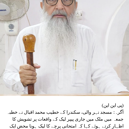
وابستگی کی جگہ معاشی طاقت اور خاندانی سیاست
کا اثر بڑھتا جا رہا ہے، جس سے جمہوری اقدار کو
مسلسل نقصان پہنچ رہا ہے۔ انہوں نے اپنے استعفے
میں کہا کہ آئین، جمہوریت اور آئینی اداروں پر
ہونے والے حملوں سے جمہوریت خطرے میں ہے۔ ’’فرد
سے بڑی پارٹی اور پارٹی سے بڑا ملک‘‘ کے جذبے کا
ذکر کرتے ہوئے انہوں نے کہا کہ انہی نظریاتی اور
اخلاقی وجوہات کی بنا پر وہ ریاستی صدر کے عہدے
اور پارٹی کی بنیادی رکنیت سے اپنا استعفیٰ دے
رہے ہیں۔
(پی این این)
آگرہ: مسجد نہر والی، سکندرا کے خطیب محمد اقبال نے خطبہ
جمعہ میں ملک میں جاری پیپر لیک کے واقعات پر تشویش کا
اظہار کرتے ہوئے کہا کہ امتحانی پرچے کا لیک ہونا محض ایک