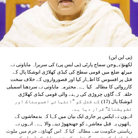
(پی این این)
لکھنؤ:بہوجن سماج پارٹی (بی ایس پی) کی سربراہ مایاوتی نے
میرٹھ ضلع میں قومی سطح کی کبڈی کھلاڑی انوشکا پال کے
قتل پر افسوس کا اظہار کیا اور قصورواروں کے خلاف سخت
کارروائی کا مطالبہ کیا ہے۔محترمہ مایاوتی نے سردھنا اسمبلی
حلقہ کے گاؤں چروڑی کی رہنے والی قومی کبڈی کھلاڑی
انوشکا پال (17) کے قتل کو “انتہائی افسوسناک اور
تشویشناک” قرار دیا ہے۔
انہوں نے ایکس پر جاری ایک بیان میں کہا کہ بدمعاشوں کے
ہاتھوں یہ قتل معاشرے کو جھنجھوڑ دینے والا ہے۔ انہوں نے
ریاستی حکومت سے مطالبہ کیا کہ اس گھناؤنے جرم میں ملوث