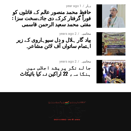
ڈپٹی کوآرڈینیٹر ڈاکٹر محمد سرفراز کے کلماتِ تشکر کے ساتھ
ہوا، جبکہ پروگرام کی نظامت ڈاکٹر سومیا ٹھاکر نے کی۔
بہار
1 year ago
حافظ محمد منصور عالم کے قاتلوں کو
فوراً گرفتار کرکے دی جائےسخت سزا :
مفتی محمد سعید الرحمن قاسمی
محاسبہ
2 years ago
بیاد گار ہلال و دل سیوہاروی کے زیر
اہتمام ساتواں آف لائن مشاعرہ
محاسبہ
2 years ago
جالے نگر پریشد اجلاس میں
ہنگامہ، 22 اراکین نے کیا بائیکاٹ