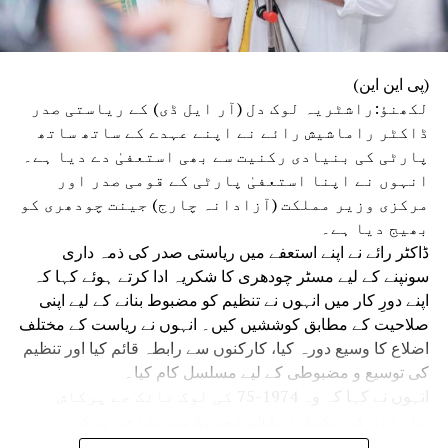
(پی این این)
لکھنؤ:راشٹریہ لوک دل (آر ایل ڈی) کے ریاستی صدر
ڈاکٹر راماشیش رائے نے اپنے عہدے کے ساتھ ساتھ
پارٹی کی بنیادی رکنیت سے بھی استعفیٰ دے دیا ہے۔
انہوں نے اپنا استعفیٰ پارٹی کے قومی صدر اور
مرکزی وزیر مملکت (آزادانہ چارج) جینت چودھری کو
بھیج دیا ہے۔
ڈاکٹر رائے نے اپنے استعفے میں ریاستی صدر کی ذمہ داری
سونپنے کے لیے مسٹر چودھری کا شکریہ ادا کرتے ہوئے کہا کہ
اپنے دورِ کار میں انہوں نے تنظیم کو مضبوط بنانے کے لیے اپنی
صلاحیت کے مطابق کوششیں کیں۔ انہوں نے ریاست کے مختلف
اضلاع کا وسیع دورہ کیا، کارکنوں سے رابطہ قائم کیا اور تنظیم
کی توسیع و مضبوطی کے لیے مسلسل کام کیا۔
انہوں نے کہا کہ وہ 1974-75 کی لوک نائک جے پرکاش
نارائن کی مکمل انقلاب تحریک سے متاثر ہوکر
سیاست میں آئے تھے۔ اس وقت بدعنوانی، مہنگائی،